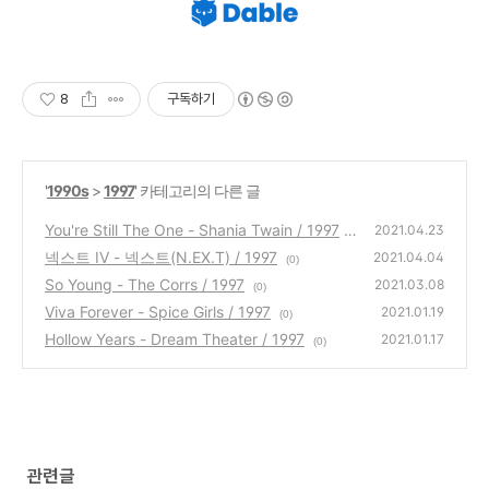
8
구독하기
'
1990s
>
1997
' 카테고리의 다른 글
You're Still The One - Shania Twain / 1997
2021.04.23
넥스트 IV - 넥스트(N.EX.T) / 1997
(0)
2021.04.04
(0)
So Young - The Corrs / 1997
2021.03.08
(0)
Viva Forever - Spice Girls / 1997
2021.01.19
(0)
Hollow Years - Dream Theater / 1997
2021.01.17
(0)
관련글