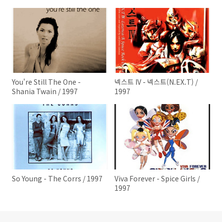
You're Still The One -
넥스트 IV - 넥스트(N.EX.T) /
Shania Twain / 1997
1997
So Young - The Corrs / 1997
Viva Forever - Spice Girls /
1997