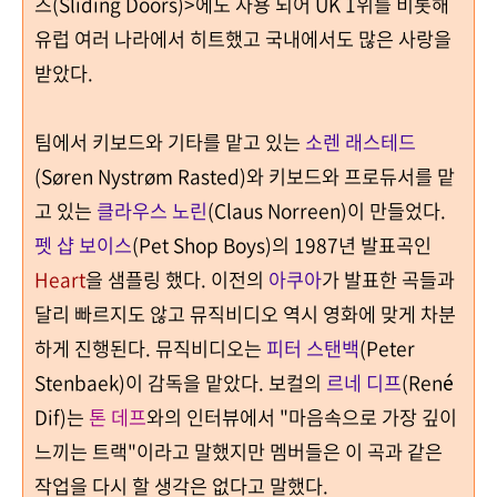
즈
(Sliding Doors)>
에도 사용 되어 UK
1
위를 비롯해
유럽 여러 나라에서 히트했고 국내에서도 많은 사랑을
받았다
.
팀에서 키보드와 기타를 맡고 있는
소렌 래스테드
(Søren Nystrøm Rasted)
와 키보드와 프로듀서를 맡
고 있는
클라우스 노린
(Claus Norreen)
이 만들었다
.
펫 샵 보이스
(Pet Shop Boys)
의
1987
년 발표곡인
Heart
을 샘플링 했다
.
이전의
아쿠아
가 발표한 곡들과
달리 빠르지도 않고 뮤직비디오 역시 영화에 맞게 차분
하게 진행된다
. 뮤직비디오는
피터 스탠백
(Peter
Stenbaek)이 감독을 맡았다. 보컬의
르네 디프
(René
Dif)는
톤 데프
와의 인터뷰에서 "마음속으로 가장 깊이
느끼는 트랙"이라고 말했지만 멤버들은 이 곡과 같은
작업을 다시 할 생각은 없다고 말했다.