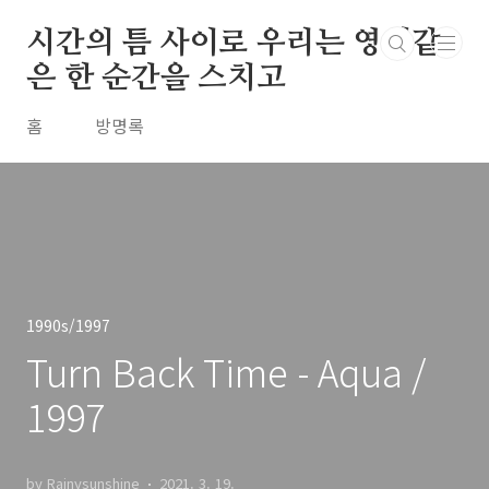
본문 바로가기
시간의 틈 사이로 우리는 영원같
은 한 순간을 스치고
홈
방명록
1990s/1997
Turn Back Time - Aqua /
1997
by Rainysunshine
2021. 3. 19.