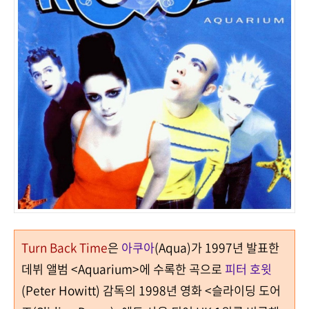
Turn Back Time
은
아쿠아
(Aqua)
가
1997
년 발표한
데뷔 앨범
<Aquarium>
에 수록한 곡으로
피터 호윗
(Peter Howitt)
감독의 1998년 영화
<
슬라이딩 도어