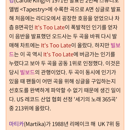
앨범 <Tapestry>에 수록한 곡으로 A면 싱글로 발표
해 처음에는 라디오에서 굉장한 호응을 얻었으나 차
츰 B면곡인
It's Too Late
이 폭발적인 인기를 얻자
이 음반을 발표했던 오드사는 두 곡을 바꿔 다시 발
매해 차트에는
It's Too Late
이 올랐다. 하지만
빌보
드
는 이 곡 역시
It's Too Late
에 버금가는 인기를
누렸다고 보아 두 곡을 공동 1위로 인정했다. 이것은
당시
빌보드
의 관행이었다. 두 곡이 동시에 인기가
있을 때 팬들이 어떤 곡을 위해 싱글을 구입하는지
선호도를 완벽하게 파악할 수 없기 때문에 생긴 일이
다. US 레코드 산업 협회 선정 '세기의 노래 365곡'
중 213위에 올랐다.
마티카
(Martika)가 1988년 리메이크 해 UK 7위 등