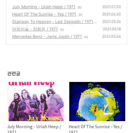
July Morning - Uriah Heep / 1971
2021.07.02
(0)
Heart Of The Sunrise - Yes / 1971
2021.06.20
(0)
Stairway To Heaven - Led Zeppelin / 1971
2021.05.26
아침이슬 - 양희은 / 1971
(0)
2021.05.18
(0)
Mercedes Benz - Janis Joplin / 1971
2021.05.06
(0)
관련글
July Morning - Uriah Heep /
Heart Of The Sunrise - Yes /
1971
1971