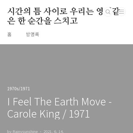
본문 바로가기
시간의 틈 사이로 우리는 영원같
은 한 순간을 스치고
홈
방명록
1970s/1971
I Feel The Earth Move -
Carole King / 1971
by Rainysunshine
2021. 6. 14.