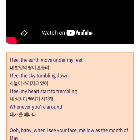
I feel the earth move under my feet
내 발밑의 땅이 흔들려
I feel the sky tumbling down
하늘이 쓰러지고 있어
I feel my heart start to trembling
내 심장이 떨리기 시작해
Whenever you're around
네가 올 때마다
Ooh, baby, when I see your face, mellow as the month of
May