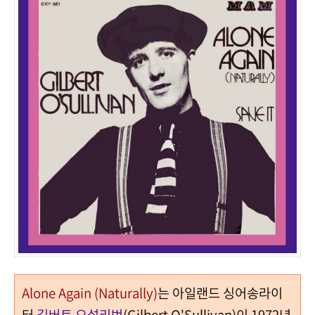
Alone Again (Naturally)
는 아일랜드 싱어송라이
터
길버트 오설리번
(Gilbert O'Sullivan)이 1972년