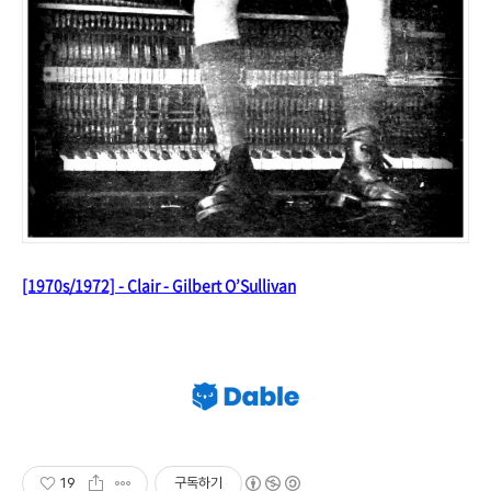
[1970s/1972] - Clair - Gilbert O’Sullivan
19
구독하기