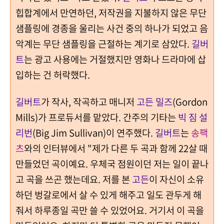
힙합계에서 만연하던, 저작권을 지불하지 않은 무단
샘플링에 경종을 울리는 사건 중의 하나가 되었고 음
악계는 무단 샘플링을 근절하는 계기로 삼았다.
길버
트
는 광고 사용에는 거절했지만 영화나 드라마에 삽
입하는 건 허락했다.
길버트
가 작사, 작곡하고 매
니저
고든 밀즈
(Gordon
Mills)가 프로듀서를 맡았다. 간주의 기타는
빅 짐 설
리번
(Big Jim Sullivan)이 연주했다.
길버트
는
송팩
츠
와의 인터뷰에서 "제가 다른 두 곡과 함께 22살 때
만들었던 곡이예요. 우체국 점원이던 저는 일이 끝나
고 곡을 쓰곤 했는데요. 저를 본
고든
이 자신이 소유
하던 벙갈로에서 살 수 있게 해주고 일도 관두게 해
줘서 하루종일 곡만 쓸 수 있었어요. 거기서 이 곡을