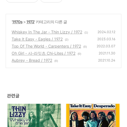
'
1970s
>
1972
' 카테고리의 다른 글
Whiskey In The Jar - Thin Lizzy / 1972
2024.02.12
(1)
Take It Easy - Eagles / 1972
2023.03.16
(2)
Top Of The World - Carpenters / 1972
2022.03.07
(0)
Oh Girl - 샤-라잇츠 Chi-Lites / 1972
2021.11.30
(0)
Aubrey - Bread / 1972
2021.10.24
(0)
관련글