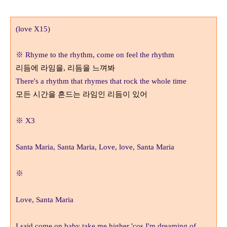
(love X15)
※
Rhyme to the rhythm, come on feel the rhythm
리듬에 라임을
,
리듬을 느껴봐
There's a rhythm that rhymes that rock the whole time
모든 시간을 흔드는 라임인 리듬이 있어
※
X3
Santa Maria, Santa Maria, Love, love, Santa Maria
※
Love, Santa Maria
I said come on baby take me higher 'cos I'm dreaming of