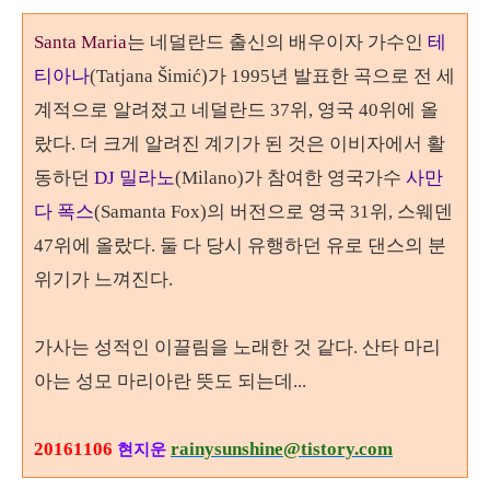
Santa Maria
는 네덜란드 출신의 배우이자 가수인
테
티아나
(Tatjana Šimić)
가
1995
년 발표한 곡으로 전 세
계적으로 알려졌고 네덜란드
37
위
,
영국
40
위에 올
랐다
.
더 크게 알려진 계기가 된 것은 이비자에서 활
동하던
DJ
밀라노
(Milano)
가 참여한 영국가수
사만
다 폭스
(Samanta Fox)
의 버전으로 영국
31
위
,
스웨덴
47
위에 올랐다
. 둘 다
당시 유행하던 유로 댄스의 분
위기가 느껴진다.
가사는 성적인 이끌림을 노래한 것 같다
.
산타 마리
아는 성모 마리아란 뜻도 되는데
...
20161106
rainysunshine@tistory.com
현지운