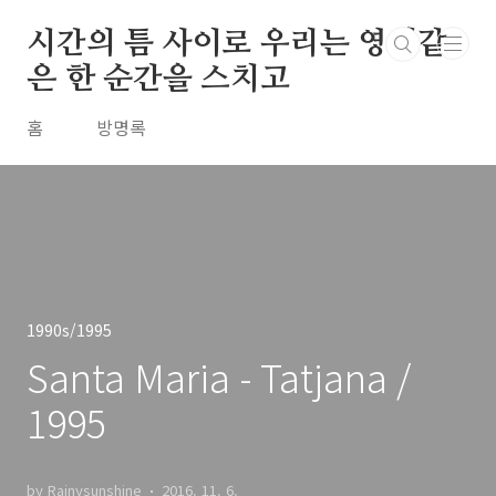
본문 바로가기
시간의 틈 사이로 우리는 영원같
은 한 순간을 스치고
홈
방명록
1990s/1995
Santa Maria - Tatjana /
1995
by Rainysunshine
2016. 11. 6.