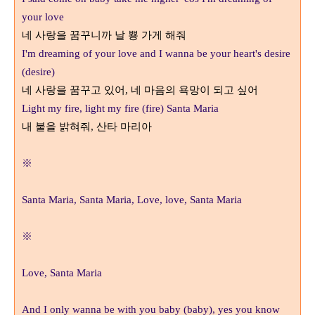
your love
네 사랑을 꿈꾸니까 날 뿅 가게 해줘
I'm dreaming of your love and I wanna be your heart's desire
(desire)
네 사랑을 꿈꾸고 있어
,
네 마음의 욕망이 되고 싶어
Light my fire, light my fire (fire) Santa Maria
내 불을 밝혀줘
,
산타 마리아
※
Santa Maria, Santa Maria, Love, love, Santa Maria
※
Love, Santa Maria
And I only wanna be with you baby (baby), yes you know