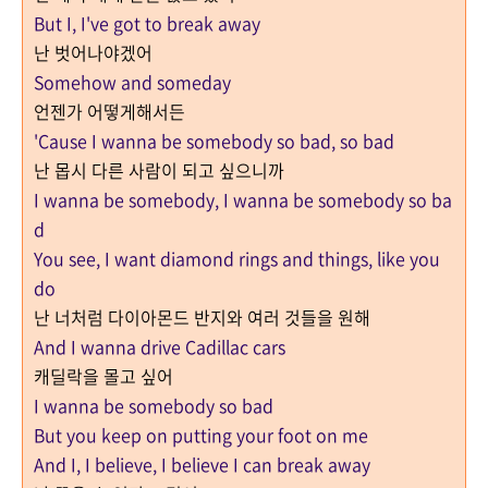
But I, I've got to break away
난 벗어나야겠어
Somehow and someday
언젠가 어떻게해서든
'Cause I wanna be somebody so bad, so bad
난 몹시 다른 사람이 되고 싶으니까
I wanna be somebody, I wanna be somebody so ba
d
You see, I want diamond rings and things, like you
do
난 너처럼 다이아몬드 반지와 여러 것들을 원해
And I wanna drive Cadillac cars
캐딜락을 몰고 싶어
I wanna be somebody so bad
But you keep on putting your foot on me
And I, I believe, I believe I can break away