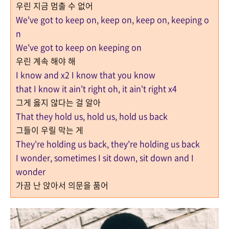
우린 지금 멈출 수 없어
We've got to keep on, keep on, keep on, keeping o
n
We've got to keep on keeping on
우린 계속 해야 해
I know and x2 I know that you know
that I know it ain't right oh, it ain't right x4
그게 옳지 않다는 걸 알아
That they hold us, hold us, hold us back
그들이 우릴 막는 게
They're holding us back, they're holding us back
I wonder, sometimes I sit down, sit down and I
wonder
가끔 난 앉아서 의문을 품어