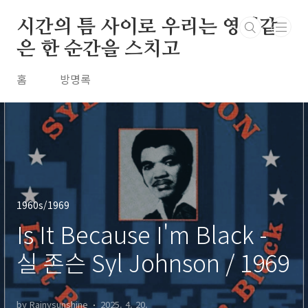
본문 바로가기
시간의 틈 사이로 우리는 영원같
은 한 순간을 스치고
홈
방명록
1960s/1969
Is It Because I'm Black -
실 존슨 Syl Johnson / 1969
by Rainysunshine
2025. 4. 20.