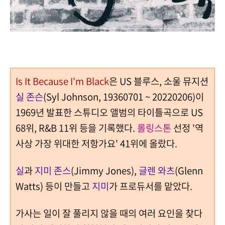
Is It Because I'm Black
은 US 블루스, 소울 뮤지션
실 존슨
(Syl Johnson, 19360701 ~ 20220206)이
1969년 발표한 스튜디오 앨범의 타이틀곡으로 US
68위, R&B 11위 등을 기록했다.
롤링스톤
선정 '역
사상 가장 위대한 저항가요' 41위에 올랐다.
실
과
지미 존스
(Jimmy Jones),
글렌 와츠
(Glenn
Watts) 등이 만들고
지미
가 프로듀서를 맡았다.
가사는 일이 잘 풀리지 않을 때의 여러 요인을 찾다