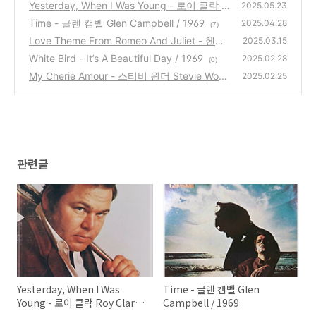
Yesterday, When I Was Young - 로이 클락 R
2025.05.23
oy Clark / 1969
Time - 글렌 캠벨 Glen Campbell / 1969
(3)
2025.04.28
(7)
Love Theme From Romeo And Juliet - 헨리
2025.03.15
맨시니 Henry Mancini / 1969
White Bird - It’s A Beautiful Day / 1969
(0)
2025.02.28
(0)
My Cherie Amour - 스티비 원더 Stevie Wond
2025.02.25
er / 1969
(1)
관련글
Yesterday, When I Was
Time - 글렌 캠벨 Glen
Young - 로이 클락 Roy Clark /
Campbell / 1969