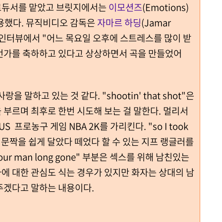
이 프로듀서를 맡았고 브릿지에서는
이모션즈
(Emotions)
용했다. 뮤직비디오 감독은
자마르 하딩
(Jamar
인터뷰에서 "어느 목요일 오후에 스트레스를 많이 받
언가를 축하하고 있다고 상상하면서 곡을 만들었어
 말하고 있는 것 같다. "shootin' that shot"은
부르며 최후로 한번 시도해 보는 걸 말한다. 멀리서
 프로농구 게임 NBA 2K를 가리킨다. "so I took
서 지프는 문짝을 쉽게 달았다 떼었다 할 수 있는 지프 랭글러를
n your man long gone" 부분은 섹스를 위해 남친있는
에 대한 관심도 식는 경우가 있지만 화자는 상대의 남
주겠다고 말하는 내용이다.