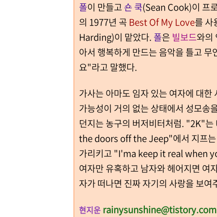
폴
이 만들고
숀 쿡
(Sean Cook)
의 1977년 곡
Best Of My Love
를 사
Harding)이 맡았다.
폴
은
빌보드
와의 
아서 행복하게 만드는 음악을 틀고 무
요"라고 말했다.
가사는 아마도 임자 있는 여자에 대한 사랑을
가능성이 거의 없는 상태에서 성모송을 
던지는 농구의 버저비터처럼. "2K"는 US
the doors off the Jeep"에
가리키고 "I'ma keep it real whe
여자만 유혹하고 남자와 헤어지면 여자
자가 떠나면 진짜 자기의 사랑을 보여
rainysunshine@tistory.com
현지운