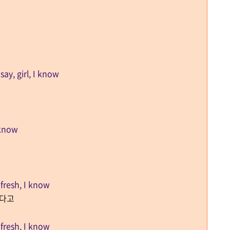
ay, girl, I know
I know
 fresh, I know
았다고
 fresh, I know