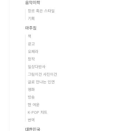
음악미학
장르 혹은 스타일
기획
마주침
책
광고
오페라
창작
일상다반사
그림이건 사진이건
글로 만나는 인연
영화
방송
한 여운
K-POP 차트
번역
대한민국