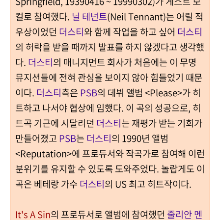
Springfield, 19390416 ~ 19990302)가 게스트 보
컬로 참여했다.
닐 테넌트
(Neil Tennant)는 어릴 적
우상이었던
더스티
와 함께 작업을 하고 싶어
더스티
의 허락을 받을 때까지 발표를 하지 않겠다고 생각했
다.
더스티
의 매니지먼트 회사가 처음에는 이 무명
뮤지션들에 전혀 관심을 보이지 않아 힘들었기 때문
이다.
더스티
측은
PSB
의 데뷔 앨범 <Please>가 히
트하고 나서야 협상에 임했다. 이 곡의 성공으로, 히
트곡 기근에 시달리던
더스티
는 재평가 받는 기회가
만들어졌고
PSB
는
더스티
의 1990년 앨범
<Reputation>에 프로듀서와 작곡가로 참여해 이런
분위기를 유지할 수 있도록 도와주었다. 놀랍게도 이
곡은 베테랑 가수
더스티
의 US 최고 히트작이다.
It's A Sin
의 프로듀서로 앨범에 참여했던
줄리안 멘