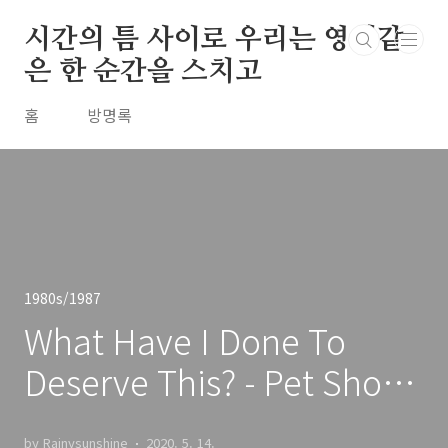
본문 바로가기
시간의 틈 사이로 우리는 영원같
은 한 순간을 스치고
홈
방명록
1980s/1987
What Have I Done To
Deserve This? - Pet Shop
Boys Feat. Dusty
by Rainysunshine
2020. 5. 14.