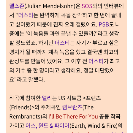
델스존
(Julian Mendelsohn)은
SOS
와의 인터뷰에
서 "
더스티
는 완벽하게 곡을 장악하고 한 번에 끝내
고 싶어했기 때문에 진짜 오래 걸렸어요.
PSB
도 나
중에는 '이 녹음을 과연 끝낼 수 있을까?'라고 생각
할 정도였죠. 하지만
더스티
는 자기가 부르고 싶은
경지가 될 때까지 계속 녹음을 했고 결국엔 최고의
완성도를 만들어 냈어요. 그 이후 전
더스티
가 최고
의 가수 중 한 명이라고 생각해요. 정말 대단했어
요"라고 말했다.
작곡에 참여한
앨리
는 US 시트콤 <프렌즈
(Friends)>의 주제곡인
램브란츠
(The
Rembrandts)의
I'll Be There For You
공동 작곡
가이고
어스, 윈드 & 파이어
(Earth, Wind & Fire)의