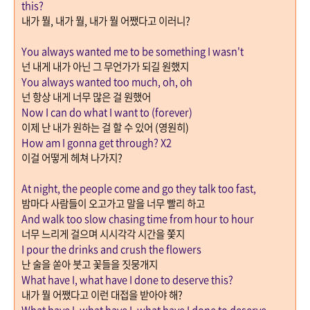
this?
내가 뭘
,
내가 뭘
,
내가 뭘 어쨌다고 이러니
?
You always wanted me to be something I wasn't
넌 내게 내가 아닌 그 무언가가 되길 원했지
You always wanted too much, oh, oh
넌 항상 내게 너무 많은 걸 원했어
Now I can do what I want to (forever)
이제 난 내가 원하는 걸 할 수 있어
(
영원히
)
How am I gonna get through? X2
이걸 어떻게 헤쳐 나가지
?
At night, the people come and go they talk too fast,
밤마다 사람들이 오고가고 말을 너무 빨리 하고
And walk too slow chasing time from hour to hour
너무 느리게 걸으며 시시각각 시간을 쫓지
I pour the drinks and crush the flowers
난 술을 쏟아 붓고 꽃들을 짓뭉개지
What have I, what have I done to deserve this?
내가 뭘 어쨌다고 이런 대접을 받아야 해
?
What have I, what have I, what have I done to deserve