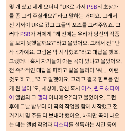
몇 개 샀고 제게 오더니 “UK로 가서
PSB
의 초상화
를 좀 그려 주실래요?”라고 말하는 거예요. 그래서
전 기꺼이 UK로 갔고 그들의 포즈를 그려주었죠. 그
러다
PSB
가 저에게 “왜 전에는 우리가 당신의 작품
을 보지 못했을까요?”라고 물었어요. 그래서 전 “난
작곡가예요. 그림은 막 시작했죠”라고 대답을 했죠.
그랬더니 혹시 자기들이 아는 곡이 있냐고 물었어요.
전 즉각적인 대답을 피하고 말을 돌리다 '뭐... 이런
것도 하고..."라고 말했어요. 그리고 결국 힌트를 얻
게 된
닐
이 '오, 세상에, 당신 혹시
어스, 윈드 & 파이
어
앨범의 그
앨리
아니예요?'라고 물었어요. 그런
후에 그날 밤부터 이 곡의 작업을 함께 시작했고 전
거기서 몇 주를 더 보내야 했어요. 하지만 곡이 나오
는 데는 앨범 작업과
더스티
를 설득하는 시간 등이