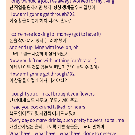
I only wanted a job, I've always worked for my living
난 직업을 원하기만 했지
,
항상 생계를 위해 일했어
How am I gonna get through? X2
이 상황을 어떻게 헤쳐 나가야 할까
?
I come here looking for money (got to have it)
돈을 찾아 여기 왔지
(
그래야 했어
)
And end up living with love, oh, oh
그리고 결국 사랑하며 살게 되었지
Now you left me with nothing (can't take it)
이제 넌 아무 것도 없는 날 떠났지
(
받아들일 수 없어
)
How am I gonna get through? X2
이 상황을 어떻게 헤쳐 나가야 돼
?
I bought you drinks, I brought you flowers
난 너에게 술도 사주고
,
꽃도 가져다주고
I read you books and talked for hours
책도 읽어주고 몇 시간씩 얘기도 해줬어
Every day so many drinks, such pretty flowers, so tell me
매일같이 많은 술과
,
그토록 예쁜 꽃들을
,
그러니 말해봐
What have I, what have I, what have I done to deserve