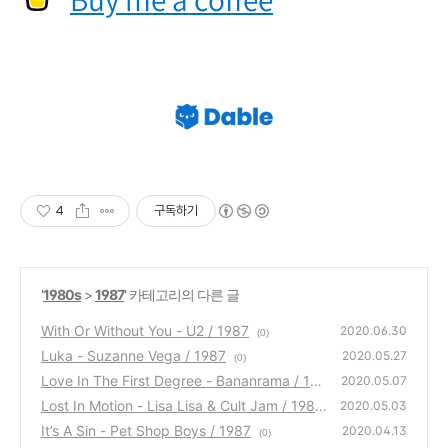
4
구독하기
'
1980s
>
1987
' 카테고리의 다른 글
With Or Without You - U2 / 1987
2020.06.30
(0)
Luka - Suzanne Vega / 1987
2020.05.27
(0)
Love In The First Degree - Bananrama / 198
2020.05.07
7
Lost In Motion - Lisa Lisa & Cult Jam / 1987
(0)
2020.05.03
It’s A Sin - Pet Shop Boys / 1987
(0)
2020.04.13
(0)