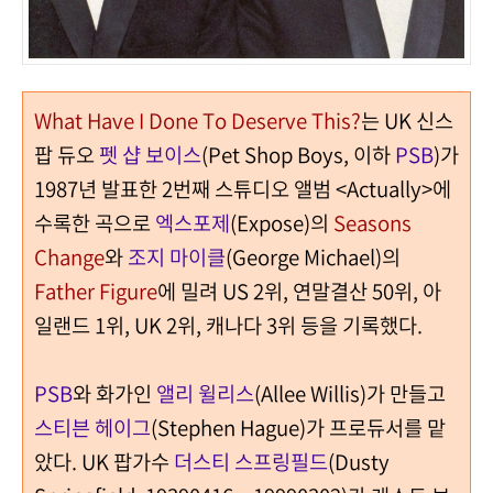
What Have I Done To Deserve This?
는 UK 신스
팝 듀오
펫 샵 보이스
(Pet Shop Boys, 이하
PSB
)가
1987년 발표한 2번째 스튜디오 앨범 <Actually>에
수록한 곡으로
엑스포제
(Expose)의
Seasons
Change
와
조지 마이클
(George Michael)의
Father Figure
에 밀려 US 2위, 연말결산 50위, 아
일랜드 1위, UK 2위, 캐나다 3위 등을 기록했다.
PSB
와 화가인
앨리 윌리스
(Allee Willis)가 만들고
스티븐 헤이그
(Stephen Hague)가 프로듀서를 맡
았다. UK 팝가수
더스티 스프링필드
(Dusty