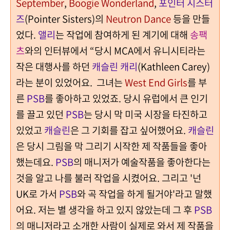
September
,
Boogie Wonderland
,
포인터 시스터
즈
(Pointer Sisters)의
Neutron Dance
등을 만들
었다.
앨리
는 작업에 참여하게 된 계기에 대해
송팩
츠
와의 인터뷰에서 “당시 MCA에서 유니시티라는
작은 대행사를 하던
캐슬린 캐리
(Kathleen Carey)
라는 분이 있었어요. 그녀는
West End Girls
를 부
른
PSB
를 좋아하고 있었죠. 당시 유럽에서 큰 인기
를 끌고 있던
PSB
는 당시 막 미국 시장을 타진하고
있었고
캐슬린
은 그 기회를 잡고 싶어했어요.
캐슬린
은 당시 그림을 막 그리기 시작한 제 작품들을 좋아
했는데요.
PSB
의 매니저가 예술작품을 좋아한다는
것을 알고 나를 불러 작업을 시켰어요. 그리고 '넌
UK로 가서
PSB
와 곡 작업을 하게 될거야'라고 말했
어요. 저는 별 생각을 하고 있지 않았는데 그 후
PSB
의 매니저라고 소개한 사람이 실제로 와서 제 작품을