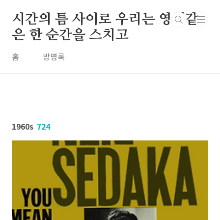
본문 바로가기
시간의 틈 사이로 우리는 영원같
은 한 순간을 스치고
홈
방명록
1960s
724