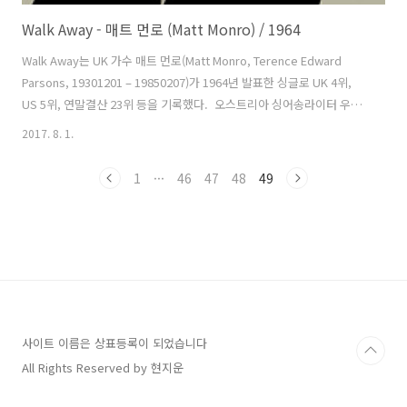
Walk Away - 매트 먼로 (Matt Monro) / 1964
Walk Away는 UK 가수 매트 먼로(Matt Monro, Terence Edward
Parsons, 19301201 – 19850207)가 1964년 발표한 싱글로 UK 4위,
US 5위, 연말결산 23위 등을 기록했다. 오스트리아 싱어송라이터 우도
유르겐스(Jürgen Udo Bockelmann, 19340930 – 20141221)가 같은
2017. 8. 1.
해 유러비전송콘테스트에 들고 나갔던 Warum nur, warum?을 돈 블랙
(Don Black)이 영어 가사를 지어 매트가 첫 영어 버전을 불렀다. 조니 스
1
···
46
47
48
49
펜스(Johnnie Spence)가 편곡과 지휘를, 조지 마틴(George Martin)
이 프로듀서를 맡았다. 가사는 아마도 기혼자인 듯한 상대방과의 이루
어질 수 없는 사랑을 내포하고 있는 것 같다. ..
사이트 이름은 상표등록이 되었습니다
All Rights Reserved by 현지운