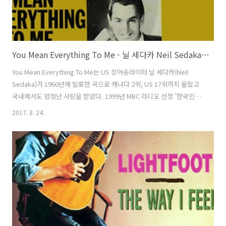
You Mean Everything To Me - 닐 세다카 Neil Sedaka / 1960
You Mean Everything To Me는 US 싱어송라이터 닐 세다카(Neil
Sedaka)가 1960년에 발표한 곡으로 캐나다 2위, US 17위까지 올랐고
국내에서도 엄청난 사랑을 받았다. 1999년 MBC 라디오 선정 '한국인이
좋아하는 팝송 200' 중 37위를 차지했다. 닐과 하워드 그린필드
2017. 8. 24.
(Howard Greenfield)가 만들었고 폴 앤카(Paul Anka)의 1957년 작
You Are My Destiny와 비슷하다는 평가를 받았다. 20170523 현지운
rainysunshine@tistory.com 무단전재 및 재배포 금지 You are the
answer to my lonely prayer넌 내 유일한 기도의 답변You are an
angel from above넌 위에서..