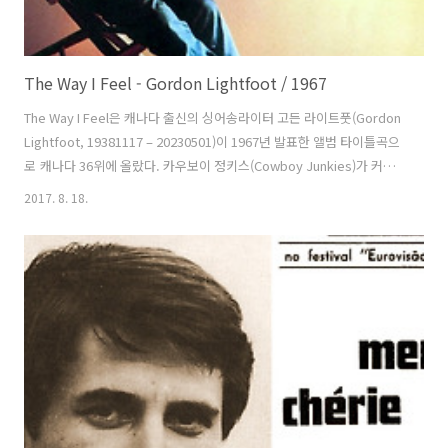
The Way I Feel - Gordon Lightfoot / 1967
The Way I Feel은 캐나다 출신의 싱어송라이터 고든 라이트풋(Gordon
Lightfoot, 19381117 – 20230501)이 1967년 발표한 앨범 타이틀곡으
로 캐나다 36위에 올랐다. 카우보이 정키스(Cowboy Junkies)가 커버
했다. 고든이 곡을 만들고 존 코트(John Court)가 프로듀서를 맡았
2017. 8. 18.
다. 보살펴 주고 아껴준 뒤 자식을 떠나보내는 마음으로 연인을 보내는
마음을 표현한 것으로 보인다. 현지운 rainysunshine@tistory.com
The way I feel is like a robin난 울새처럼 느껴져Whose babes have
flown to come no more새끼들이 날아가 더 이상 돌아오지 않는 울새
Like a tall oak tree alo..