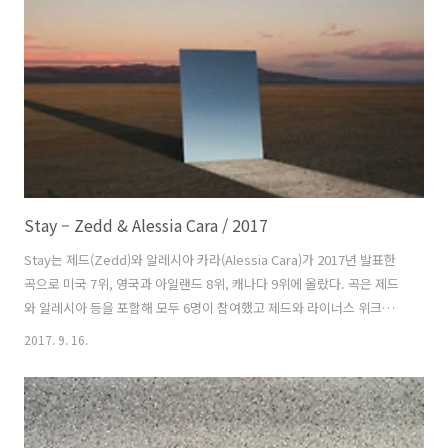
위하면 좋겠죠. 하지만 꿈일 거예요. 근데 많은 사랑을 받아서 2위나 3위
로 점프한다고 해도 별 상관은 없을 거예요”라고 말했다. 스몰리즈 서저
리와의 인터뷰에서는 “특..
Stay – Zedd & Alessia Cara / 2017
Stay는 제드(Zedd)와 알레시아 카라(Alessia Cara)가 2017년 발표한
곡으로 미국 7위, 영국과 아일랜드 8위, 캐나다 9위에 올랐다. 곡은 제드
와 알레시아 등을 포함해 모두 6명이 참여했고 제드와 라이너스 위크룬
드(Linus Wiklund)가 프로듀서를 맡았다. 시작 부분이 뱅크스(Banks)의
2017. 9. 16.
2016년 작 Poltergeist와 비슷하단 의견이 있다. 뮤직비디오는 팀 마티
야(Tim Mattia)가 감독을 맡았고 2017 MTV 최우수 댄스비디오 부문을
수상했다. "drinking rum and cola" 부분 때문에 미국 펩시 광고에 사용
되었고 국내에선 밀레 리첼 벤치파카 CF에 사용되었다. 제드는 가사 뮤