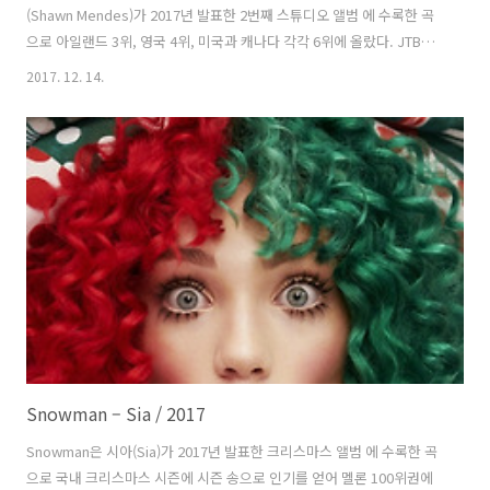
(Shawn Mendes)가 2017년 발표한 2번째 스튜디오 앨범 에 수록한 곡
으로 아일랜드 3위, 영국 4위, 미국과 캐나다 각각 6위에 올랐다. JTBC
에서 박지환팀이 불렀다. 숀과 테디 가이거(Teddy Geiger), 제프 워버
2017. 12. 14.
튼(Geoff Warburton), 스코트 해리스(Scott Harris) 등이 만들었고 테
디와 앤드류 머리(Andrew Maury)가 프로듀서를 맡았다. 뮤직비디오는
숀의 공연과 함께 세계의 여러 도시를 담았다. 상대 배우는 엘리 뱀버
(Ellie Bamber)가 출연했다. MTV EMA에서 베스트 곡, 베스트 아티스트
부문을 수상했다. 숀은 빌보드와의 인터뷰에서 “이 곡을 쓰자마..
Snowman – Sia / 2017
Snowman은 시아(Sia)가 2017년 발표한 크리스마스 앨범 에 수록한 곡
으로 국내 크리스마스 시즌에 시즌 송으로 인기를 얻어 멜론 100위권에