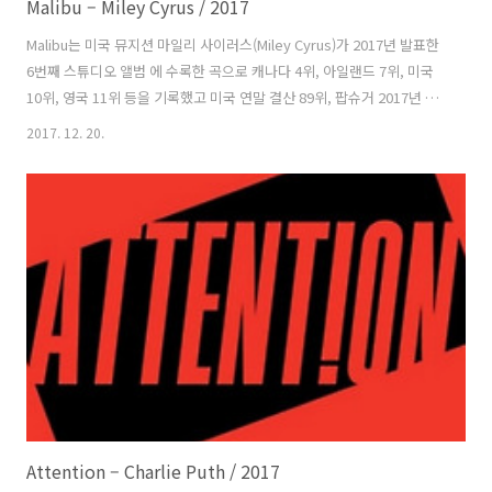
Malibu – Miley Cyrus / 2017
Malibu는 미국 뮤지션 마일리 사이러스(Miley Cyrus)가 2017년 발표한
6번째 스튜디오 앨범 에 수록한 곡으로 캐나다 4위, 아일랜드 7위, 미국
10위, 영국 11위 등을 기록했고 미국 연말 결산 89위, 팝슈거 2017년 최
고의 노래 3위, 롤링 스톤 같은 부문 45위 등을 기록했다. 마일리와 오렌
2017. 12. 20.
요엘(Oren Yoel)이 만들었고 오렌이 프로듀서를 맡았다. 이 곡은 2013
년 헤어졌던 연인인 리암 헴스워스(Liam Hemsworth)와 2016년 재결
합하면서 만든 곡이다. 마일리가 에 출연하는 첫날 택시 안에서 썼다. 이
곡이 발표되던 날 마일리는 약혼반지를 끼고 자신의 뒷마당에 있는 잔디
에 누워 있는 재킷 사진을 올렸다. 마일리는 AMP 라디오에서는 “분명 사
랑에 관한 노래예요. ..
Attention – Charlie Puth / 2017