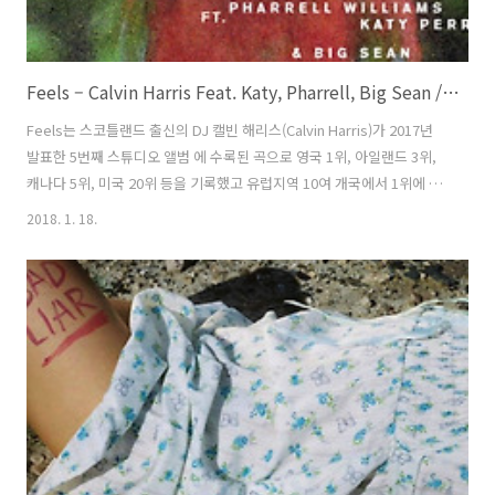
Feels – Calvin Harris Feat. Katy, Pharrell, Big Sean / 2017
Feels는 스코틀랜드 출신의 DJ 캘빈 해리스(Calvin Harris)가 2017년
발표한 5번째 스튜디오 앨범 에 수록된 곡으로 영국 1위, 아일랜드 3위,
캐나다 5위, 미국 20위 등을 기록했고 유럽지역 10여 개국에서 1위에 올
랐다. 빌보드 평론가들 선정 2017년 최고의 곡 59위를 차지했다. 캘빈 외
2018. 1. 18.
에 보컬로 참여한 퍼렐 윌리암스(Pharrell Williams), 케이티 페리(Katy
Perry), 빅 숀(Big Sean)이 곡 작업에 참여했고 브리태니 해저드
(Brittany Hazzard, Starrah)도 도움을 줘 저작권을 얻었다. 케이티는
캘빈과의 작업에 대해 “우린 간만에 지나다가 만났어요. 캘빈이 노래 하
나가 있는데 좀 봐줘야 할 것 같다고 말했죠. 전 좋다고 했어요. 우린 몇..