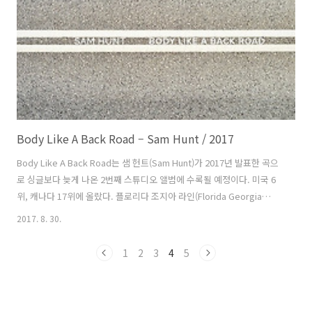
직비디오 포스팅에서 “알레시아와는 HALO 시상식의 리허설에서 처음
만났어요..
Body Like A Back Road – Sam Hunt / 2017
Body Like A Back Road는 샘 헌트(Sam Hunt)가 2017년 발표한 곡으
로 싱글보다 늦게 나온 2번째 스튜디오 앨범에 수록될 예정이다. 미국 6
위, 캐나다 17위에 올랐다. 플로리다 조지아 라인(Florida Georgia
Line)의 Cruise가 가진 24주의 기록을 깨고 34주간 미국 컨트리 차트 최
2017. 8. 30.
장 기간 1위를 기록했다. 하지만 얼마 가지 않아 베베 렉사(Bebe
Rexha)의 Meant To Be에게 그 기록을 내주었다. 곡은 샘과 자크 크로
1
2
3
4
5
웰(Zach Crowell), 셰인 맥널리(Shane McAnally), 조쉬 오스본(Josh
Osborne)이 만들었고 자크가 프로듀서를 맡았다. 샘은 내쉬 컨트리 데
일리와의 인터뷰에서 “앨범이 무거워서 좀 마음을 밝게 하는 곡을 발표..