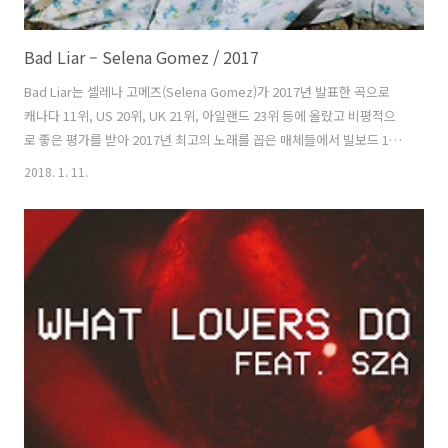
Bad Liar – Selena Gomez / 2017
Bad Liar는 셀레나 고메즈(Selena Gomez)가 2017년 발표한 곡으로
캐나다 11위, US 20위, UK 21위, 아일랜드 23위 등에 올랐고 비평적으
로 좋은 평가를 받아 2017년 최고의 노래를 꼽은 매체들에서 빌보드 1
위, 가디언 4위, 타임 8위, NME 10위, 롤링 스톤 12위 등을 차지했다. 곡
2018. 1. 11.
은 셀레나와 줄리아 마이클스(Julia Michaels), 저스틴 트랜터(Justin
Tranter) 등과 만들었고 이안 커크패트릭(Ian Kirkpatrick)이 프로듀서
를 맡았다. 토킹 헤즈(Talking Heads)의 1977년 곡 Psycho Killer의 베
이스라인을 샘플링 했다. 베이스는 티나 웨이마우스(Tina Weymouth)
가 연주한 것이다. 저스틴은 버라이어티와의 인터뷰에..