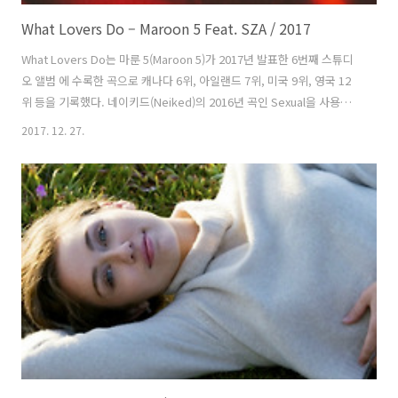
What Lovers Do – Maroon 5 Feat. SZA / 2017
What Lovers Do는 마룬 5(Maroon 5)가 2017년 발표한 6번째 스튜디
오 앨범 에 수록한 곡으로 캐나다 6위, 아일랜드 7위, 미국 9위, 영국 12
위 등을 기록했다. 네이키드(Neiked)의 2016년 곡인 Sexual을 사용해
만들어 애덤 리바인(Adam Levine)과 게스트 보컬로 참여한 SZA 외에
2017. 12. 27.
도 여러 명의 저작권자가 있다. 샘 파라(Sam Farrar)외 3명이 프로듀서
로 참여했다. 뮤직비디오는 조세프 칸(Joseph Kahn)이 감독을 맡았다.
남녀간의 사랑이라는 것이 일정한 패턴이 있고 열렬했다 식는 과정이 비
슷해서 그런지 사랑을 게임에 비유하는 가사가 많은데 여기서는 포커게
임을 들어 이야기를 전개하고 있다. 남자는 포커게임에서 4번 째로 좋은
패인 풀하우스가 있다. ..