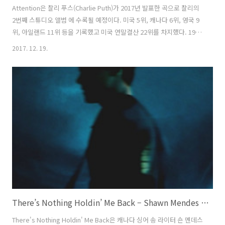
Attention은 찰리 푸스(Charlie Puth)가 2017년 발표한 곡으로 찰리의
2번째 스튜디오 앨범 에 수록될 예정이다. 미국 5위, 캐나다 6위, 영국 9
위, 아일랜드 11위 등을 기록했고 미국 연말결산 22위를 차지했다. 1980
년대 스타일을 연상시키는 이 소프트 소울 훵크 곡은 찰리와 제이콥 캐셔
2017. 12. 19.
(Jacob Kasher)가 만들었고 찰리가 프로듀서를 맡았다. 찰리는 지니어
스에서 “이 곡에 대한 구상을 처음 시작했을 때는 필리핀에 있는 정말 차
가운 방에 있는 침대에서 였어요. TV를 보면서 인스타그램을 하다가 누
군가 포스팅 해 놓은 걸 보게 되었어요. 모르는 사람 이였는데 자기의 여
자 친구가 어떻게 자기에게 상처를 주었는지에 대한 긴 편지를 써 놨더라
고요. 왜 그 포스팅이 걸렸는지는 모르겠..
There’s Nothing Holdin’ Me Back – Shawn Mendes / 2017
There's Nothing Holdin' Me Back은 캐나다 싱어 송 라이터 숀 멘데스