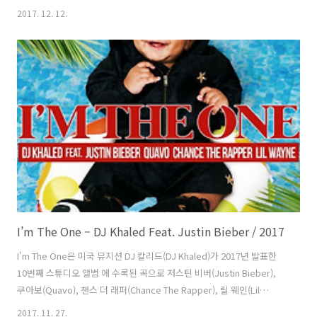
Malone)의 Rock Star와 에드 시런(Ed Sheeran)의 Perfect에 막혀 장
2017. 12. 12.
기간 2위와 3위를 오가다 23주 만에 정상에 올랐다. 2018년 미국 연말결
산 4위. 미국 래퍼 영 써그(Young Thug)가 참여했고 프랭크 듀크스
(Frank Dukes)가 프로듀서를 맡았다. 곡 작업에는 카밀라 외에 퍼렐 윌
리암스(Pharrell Williams) 등 많은 뮤지션들이 참여했다. 퍼렐과의 작업
에 대해 카밀라는 라디오디즈니와의 인터뷰에서 “정말 가장 착한 사람
이예요. ..
I’m The One – DJ Khaled Feat. Justin Bieber / 2017
I'm The One은 미국 뮤지션 DJ 칼리드(DJ Khaled)가 2017년 발표한
10번째 스튜디오 앨범 에 수록된 곡으로 저스틴 비버(Justin Bieber),
쿠아보(Quavo), 챈스 더 래퍼(Chance The Rapper), 릴 웨인(Lil
Wayne) 등이 보컬에 참여했다. 보컬에 참여한 모든 뮤지션이 작곡에 참
2017. 11. 27.