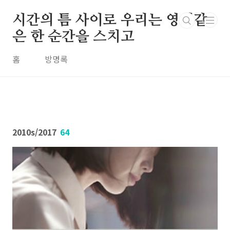
본문 바로가기
시간의 틈 사이로 우리는 영원같
은 한 순간을 스치고
홈
방명록
2010s/2017
64