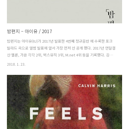
밤편지 – 아이유 / 2017
밤편지는 아이유(IU)가 2017년 발표한 4번째 정규음반 에 수록한 포크
발라드 곡으로 앨범 발표에 앞서 가장 먼저 선 공개 했다. 2017년 연말결
산 멜론, 가온 각각 2위, 벅스뮤직 3위, M.net 4위 등을 기록했다. 김제휘
와 김희원이 작곡과 편곡을 했고 아이유가 작사했다. 앨범 발매 기념 음
2018. 1. 23.
악 감상회에서 아이유는 “제 목소리와 가장 잘 어울린다고 해주시는 기
타 소리와 제 목소리가 밤편지를 끌고 가요. 밤에 가사 작업을 많이 했는
데 정말 행복한 기분으로 쓴 가사예요. 들으면 기분 좋아지는 곡이라 생
각해요"라고 말했고 곡을 발표하면서 자신의 팬클럽에 올린 곡 설명을
요약 정리하면 다음과 같다. “저와 마음, 나의 옛날이야기, 푸르던 등을
함께 작업했던 김제휘씨와, 또 저도 이번 기회로 처음 알게 ..