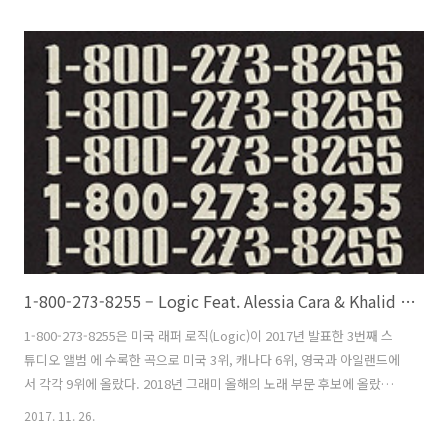
여했고 칼리드와 닉낙(Nic Nac)이 프로듀서를 맡았다. 미국, 영국, 캐나
다에서 1위에, 아일랜드에선 2위까지 올랐다. 미국에선 바로 1위로 차트
에 데뷔했다. 이 기록은 남자 가수로서는 저스틴이 처음이다. 여성으로서
는 머라이어 캐리(Mariah Carey)와 브릿트니 스피어스(Britney
Spears)가 있다. 2017년 AMA 베스트 힙합송을 받았다. 저스틴과의 콜
라보에 ..
1-800-273-8255 – Logic Feat. Alessia Cara & Khalid / 2017
1-800-273-8255은 미국 래퍼 로직(Logic)이 2017년 발표한 3번째 스
튜디오 앨범 에 수록한 곡으로 미국 3위, 캐나다 6위, 영국과 아일랜드에
서 각각 9위에 올랐다. 2018년 그래미 올해의 노래 부문 후보에 올랐으
나 브루노 마스(Bruno Mars)의 That's What I Like이 수상했다. 작곡은
2017. 11. 26.
로직과 6ix, 그리고 보컬로 참여한 알레시아 카라(Alessia Cara), 칼리드