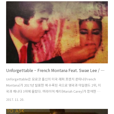
(Khalid), 체인스모커스(The Chainsmokers)의 드류 태거트(Drew
Taggart)가 참여했고 프로듀서는 로직과 6ix가 맡았다. 노래제목은 미국
자살방지센터(NSPL)의 전화번호다. 로직은 자살하고자 했던 어떤 사람
이 NSPL에 전화를 한 뒤에 자살을 단념하는 것을 보고 제목으로 해..
Unforgettable – French Montana Feat. Swae Lee / 2017
Unforgettable은 모로코 출신의 미국 래퍼 프렌치 몬타나(French
Montana)가 2017년 발표한 에 수록된 곡으로 영국과 아일랜드 2위, 미
국과 캐나다 3위에 올랐다. 머라이어 캐리(Mariah Carey)가 참여한 리
믹스 버전이 있다. 레이 쉬리머드(Rae Sremmurd)의 스웨 리(Swae
2017. 11. 20.
Lee)가 참여했다. 원래 버전에는 제레미(Jeremih)도 참여했으나 최종
적으로 편집되었다. 프로듀서로는 인디애나의 프로덕션 트리오 원마인