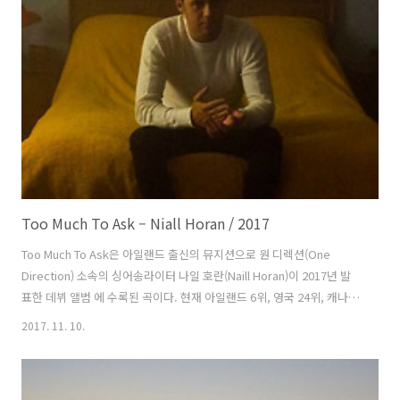
드(1Mind), 토론토에서 활동하는 재겐(Jaegen), 캘리포니아에서 활동
하는 CP DUBB이 맡았다. 원마인드의 맥 숱핀(Mac Sutphin)이 지니어
스에서 한 말을 정리하면, 맥이 인디애나 대학의 봄 축제에 갔을 때 드레
이크(Drake)의 에 참여할..
Too Much To Ask – Niall Horan / 2017
Too Much To Ask은 아일랜드 출신의 뮤지션으로 원 디렉션(One
Direction) 소속의 싱어송라이터 나일 호란(Naill Horan)이 2017년 발
표한 데뷔 앨범 에 수록된 곡이다. 현재 아일랜드 6위, 영국 24위, 캐나다
41위, 미국 66위까지 올랐다. 곡은 나일과 제이미 스캇(Jamie Scott)이
2017. 11. 10.
만들었고 그렉 커스틴(Greg Kurstin)이 프로듀서를 맡았다. 나일은 트
위터로 이 곡이 매우 특별한 곡이고 앨범 수록곡 중에서 가장 좋아하는
곡들중의 한 곡이라고 말했다. BBC와의 인터뷰에서는 “분명히 이 곡이 1