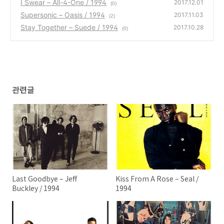
I Swear – All-4-One / 1994
2017.12.01
(0)
Supersonic – Oasis / 1994
2017.11.03
(2)
Stay Together – Suede / 1994
2017.10.28
(0)
관련글
Last Goodbye – Jeff
Kiss From A Rose – Seal /
Buckley / 1994
1994