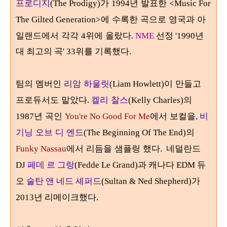
프로디지
가
년 발표한
(The Prodigy)
1994
<Music For
에 수록한 곡으로 영국과 아
The Gilted Generation>
일랜드에서 각각
위에 올랐다
4
.
NME
선정 '1990년
대 최고의 곡' 33위를 기록했다.
팀의 멤버인
리암 하울릿
이 만들고
(Liam Howlett)
프로듀서도 맡았다
켈리 찰스
의
.
(Kelly Charles)
년 곡인
에서 보컬을
비
1987
You're No Good For Me
,
기닝 오브 디 엔드
의
(The Beginning Of The End)
에서 리듬을 샘플링 했다
Funky Nassau
. 네덜란드
DJ
페데 르 그랑
(Fedde Le Grand)과 캐나다 EDM 듀
오
술탄 앤 네드 셰퍼드
(Sultan & Ned Shepherd)가
2013년 리메이크했다.