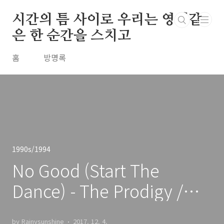
본문 바로가기
시간의 틈 사이로 우리는 영원같
은 한 순간을 스치고
홈
방명록
1990s/1994
No Good (Start The
Dance) - The Prodigy /
1994
by Rainysunshine
2017. 12. 4.