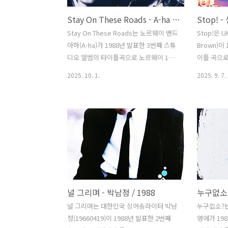
Stay On These Roads - A-ha / 1988
Stay On These Roads는 노르웨이 밴드
Stop!은 
아하(A-ha)가 1988년 발표한 3번째 스튜
Brown)이
디오 앨범의 타이틀곡으로 노르웨이 1위
이틀 곡으로
아일랜드 2위, UK 5위 등을 기록했다. 국
으나 이듬해
2025. 10. 1.
2025. 9. 7.
내에서도 팀의 인기에 힘입어 라디오에서
에 오르며 
자주 들었던 것 같다. 180도 뒤바뀐 날이
었다. 아일랜
었죠"라고 말했다. 기타연주자 폴 왁타
위 등을 기록
(Pål Waaktaar)를 비롯한 멤버들이 함께
커버 해 20
만들고 알란 타니(Alan Tarney)가 프로듀
서는 조금 
서를 맡았다. 뮤직비디오는 알란 모라한
(Roman P
(Alan Morahan)이 감독을 맡았고 UK 이
비터 문(Bi
스트 앙글리아에서 촬영했다. 앨범과 싱
서히 인기를
글 표지에서 흐릿하게 처리된 사람은 US
로 사용되었
널 그리며 - 박남정 / 1988
누구없소? 
TV 시리즈 에 출연한 수잔 설리번(Susan
코드를 상
Sullivan)이다. 가사는 힘들게 태어난 인
다. 요즘 
널 그리며는 대한민국 싱어송라이터 박남
누구없소?
생 끝까지 버텨보자고 말하는 것 같다. 재
이나 높은 
정(19660419)이 1988년 발표한 2번째
영애가 19