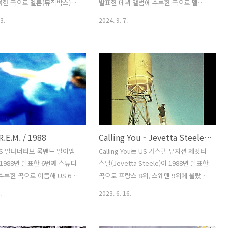
.
요"라고..
록한 곡으로 멜론(뮤직박스) 주
발표한 데뷔 앨범에 수록한 곡으로 멜론
말결산 81위 등을 기록했다. 지
(뮤직박스) 주간 13위, 연말결산 72위 등
3.
2024. 9. 7.
ragon)이 2017년 발표한
을 기록했다. 2008년 댄스 버전을 발표했
tar에서 "여보세요 거기 누구없
다. 이규석이 작사, 작곡하고 김기표가
 사용했고 이하이가 2019년 이
편곡을 맡았다. 이규석은 KBS전주 , KBS
한 같은 제목의 곡을 발표했
등 다수의 매체에서 "처음에 대중가요로
 이무진이 불러 크
만든 곡은 아니었어요. 가수로 데뷔하려
되었다. 윤명운은 1991년 자신
고 만든 곡이 아니라 습작이었던 거죠. 대
 발표했다. 대한민국 블루스
학 동아리에서 우리끼리 부르는 노래로
이 만들고 송홍섭이 편곡, 프
만든 거였어요. 동아리방 옆에 유아교육
았다. 박청귀의 독특한 기타
과 피아노가 있어서 거기서 코드를 치며
R.E.M. / 1988
Calling You - Jevetta Steele / 1988
 더 블루지하게 만드는 것 같
만들었죠. 자연스럽게 멜로디가 나오더라
는 음악평론가 박준흠, M.net
고요. 순식간에, 10분 정도만에 만들었어
 US 얼터너티브 록밴드 알이엠
Calling You는 US 가스펠 뮤지션 제벳타
집은 제가 맘에 드는 곡들로 채
요. 이후 다른 곡들은 한 두달 걸렸는데요.
)이 1988년 발표한 6번째 스튜디
스틸(Jevetta Steele)이 1988년 발표한
 이렇게 유명한 세션들이..
이 곡만큼은 물흐르듯이 바로 나왔어요.
수록한 곡으로 이듬해 US 6위,
곡으로 프랑스 8위, 스웨덴 9위에 올랐고
가요 느낌이 아니었는..
6위, 캐나다 16위, 아일랜드
우리나라에서도 라디오를 중심으로 은근
.
2023. 6. 16.
 48위 등을 기록했다. 얀 코빅
한 리퀘스트를 받았다. 61회 아카데미 주
“ Yan Kovic)이 Spam이란 제
제가상 후보에 올랐으나 칼리 사이먼
디해 불렀다. 4명의 멤버들이
(Carly Simon)의 Let The River Run이