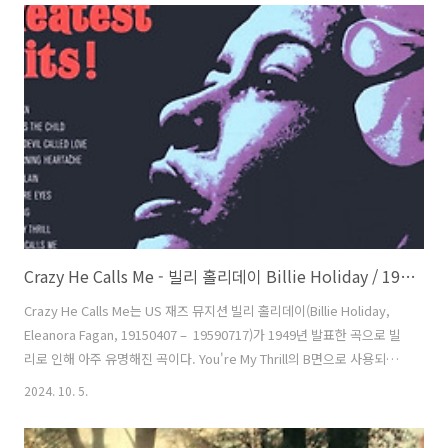
니어(Hank Williams Jr.)는 All My Rowdy Friends에서 "아버지가 이
곡을 부른 의미를 알 것 같다"고 노래했다. 이 곡을 만든 레온 페인
(Leon Payne, 19170615 – 19690911)이 1948년 처음으로 발표했다.
레온의 부인이 쓴 자서전 에서 이 곡을 만든 계기를 밝히고..
Crazy He Calls Me - 빌리 홀리데이 Billie Holiday / 1949
Crazy He Calls Me는 US 재즈 뮤지션 빌리 홀리데이(Billie Holiday,
Eleanora Fagan, 19150407 – 19590717)가 1949년 발표한 곡으로 빌
리로 인해 아주 유명해진 곡이다. You're My Thrill의 B면으로 사용되었
다. 아주 많은 남성, 여성 가수들이 커버했다. 칼 시그먼(Carl Sigman,
2024. 10. 5.
19090924 – 20000926)과 밥 러셀(Bob Russell, Sidney Keith
Rosenthal, 19140425 – 19700218)이 만들고 밀트 개블러(Milt