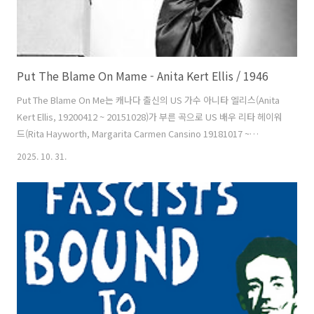
Put The Blame On Mame - Anita Kert Ellis / 1946
Put The Blame On Me는 캐나다 출신의 US 가수 아니타 엘리스(Anita
Kert Ellis, 19200412 ~ 20151028)가 부른 곡으로 US 배우 리타 헤이워
드(Rita Hayworth, Margarita Carmen Cansino 19181017 ~
19870514)가 찰스 바이더(Charles Vidor) 감독의 영화 에서 더빙 했다.
2025. 10. 31.
2004년 AFI 선정 '최고의 영화 음악 100곡' 중 84위에 올랐다. 앨런 로버
츠(Allan Roberts, 19050312 ~ 19660114)와 도리스 피셔(Doris
Fisher, 19150502 ~20030115)가 만들었다. 가사는 1906년의 샌프란
시스코 대지진, UK 출신의 캐나다 작가 로버트 서비스(Robert W. S..