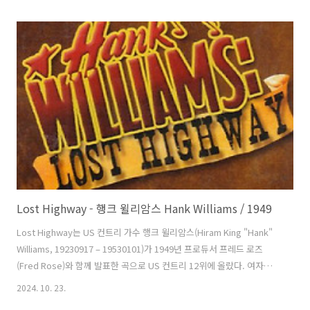
(Desi Arnaz)가 이듬해 처음 발표했다. 원곡과는 아무 상관 없는 내용이
다. 국내에서 유명한 버전은 냇 킹 콜(Nat King Cole)의 버전으로 왕가위
(양자웨이, 王家衛) 감독의 2000년 영화 에 사용되었다. 심수봉 등이 번
안해 불렀다. 쿠바 뮤지션 오스발도 파레스(Osvaldo Farrés,
19030113 ~ 19851222)가 만들었다. 오스발도는 쿠바의 영..
Lost Highway - 행크 윌리암스 Hank Williams / 1949
Lost Highway는 US 컨트리 가수 행크 윌리암스(Hiram King "Hank"
Williams, 19230917 – 19530101)가 1949년 프로듀서 프레드 로즈
(Fred Rose)와 함께 발표한 곡으로 US 컨트리 12위에 올랐다. 여자와
술을 좋아한 행크의 생활 때문에 히트했다는 말도 있는데 그래서인지 행
2024. 10. 23.
크의 삶을 조명한 브로드웨이 뮤지컬의 제목이기도 하다. 행크의 아들 주