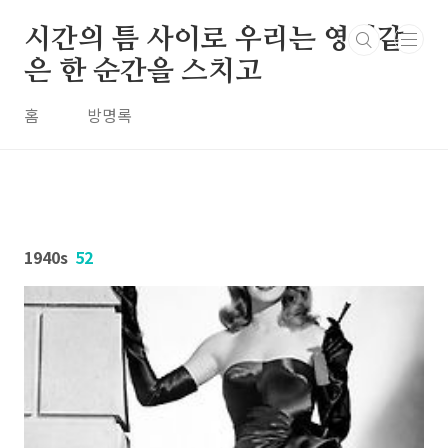
본문 바로가기
시간의 틈 사이로 우리는 영원같
은 한 순간을 스치고
홈
방명록
1940s
52