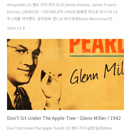
Amapola는 US 밴드 리더 지미 도시(Jimmy Dorsey, James Francis
Dorsey, 19040229 ~ 19570612)가 1941년 발표한 곡으로 당시 US 14
주 1위를 차지했다. 음악감독 엔니오 모리코네(Ennio Morricone)가 세
르지오 레오네(Sergio Leone) 감독의 1984년 영화 에서 느린 버전을
2024. 12. 8.
만들어 사용했다. 스페인 작곡가 호세 가르시아(José María Lacalle
García, Joseph Lacalle, 18591117 ~ 19370611)가 작사, 작곡한 곡으
로 새로운 스페인어 가사가 1924년에 붙었고 작사가 앨버트 감시
(Albert Gamse, 190101 ~ 19741231)가 호세 사후에 영어 가사를 붙였
다. 다양한 나라의 많은 가..
Don't Sit Under The Apple Tree - Glenn Miller / 1942
Don't Sit Under The Apple Tree는 US 밴드 리더 글렌 밀러(Alton