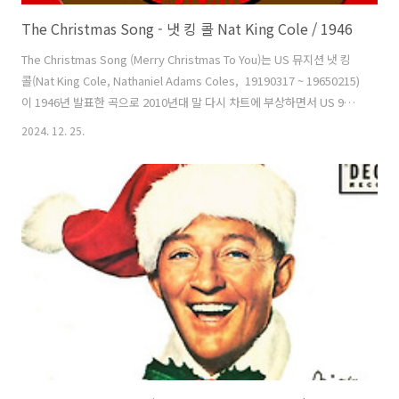
The Christmas Song - 냇 킹 콜 Nat King Cole / 1946
The Christmas Song (Merry Christmas To You)는 US 뮤지션 냇 킹
콜(Nat King Cole, Nathaniel Adams Coles, 19190317 ~ 19650215)
이 1946년 발표한 곡으로 2010년대 말 다시 차트에 부상하면서 US 9위,
캐나다 13위, 아일랜드 23위, UK 34위 등을 기록했다. 그래미 명예의 전
2024. 12. 25.
당에 올랐다. 로버트 웰즈(Robert Wells)와 멜 토르메(Melvin
Howard Tormé, 19250913 ~ 19990605)가 만들고 피아노의 냇과 기타
리스트 오스카 무어(Oscar Moore), 베이스 자니 밀러(Johnny Miller)
로 구성된 냇 킹 콜 트리오(Nat King Cole Trio)가 연주를 맡았다. 냇은 ..