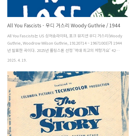
All You Fascists - 우디 거스리 Woody Guthrie / 1944
All You Fascists는 US 싱어송라이터, 포크 뮤지션 우디 거스리(Woody
Guthrie, Woodrow Wilson Guthrie, 19120714 ~ 19671003)가 1944
년 발표한 곡이다. 2025년 롤링스톤 선정 '역대 최고의 저항가요' 42위
에 올랐다. 우디가 만들었다. 우디는 회고록인 에서 제2차 세계대전 중
2025. 4. 19.
작곡한 노래라고 말했다. 1944년 출연한 라디오 방송에서는 "우리는 파
시스트들에게 몇 명의 힐빌리 뮤지션이 무엇을 할 수 있는지 보여줄 것입
니다!"라고 말하며 노래를 부른다. 가사는 2차 대전 중 저먼 지도자 히틀
러(Adolf Hitler)와 이탈리아 지도자 무솔리니(Benito Andrea
Amilcare Mussolini)로 대표되는 파시스트가 패할 것이라고 말하..