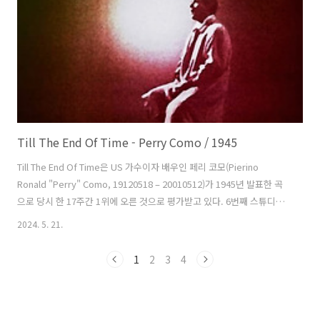
으나 로열티 지급 문제에 따른 음악가 연맹..
Till The End Of Time - Perry Como / 1945
Till The End Of Time은 US 가수이자 배우인 페리 코모(Pierino
Ronald "Perry" Como, 19120518 – 20010512)가 1945년 발표한 곡
으로 당시 한 17주간 1위에 오른 것으로 평가받고 있다. 6번째 스튜디오
앨범 에 수록한 곡으로 NPR 선정 2023년 최고의 곡들 중 한 곡으로 뽑혔
2024. 5. 21.
다. 버디 카이에(Buddy Kaye) 작사, 테드 모스맨(Ted Mossman)이
작곡하고 허브 헨들러(Herb Hendler)가 프로듀서를 맡았다. 폴란드 피
1
2
3
4
아니스트 쇼팽(Frédéric Chopin)의 작품번호 53번 Polonaise
Héroique을 사용해 만들었고 US 밴드리더이자 트럼펫터인 러스 케이
스(Russ Case)가 지휘했다. 이듬해 이 곡의 제목을 딴..