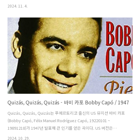
18910930 ~ 19360609)이 만들고 1922년 악보를 출간했다. 자니는 권
2024. 11. 4.
투선수 생활을 했었는데, 자신의 연인이 다른 권투선수와 사랑에 빠져 도
망간 것을 알고 난 뒤 차라리 종이 인형을 사귀는 게 낫겠다는 말을 하며
이 곡을 만들었다고 한다. 가사는 아주 많은 여자들을 사귀어봤지만 변
덕스럽고 변심 잦아 믿을 수가 없으니 맘편히 신뢰할 수 있는 종이인형을
애인으로 두는 게 더 행복하겠다는 내용인 것 같다. 요즘으로 치면 어장
에서만 허우적거리..
Quizás, Quizás, Quizás - 바비 카포 Bobby Capó / 1947
Quizás, Quizás, Quizás는 푸에르토리코 출신의 US 뮤지션 바비 카포
(Bobby Capó, Félix Manuel Rodríguez Capó, 19220101 ~
19891218)가 1947년 발표해 큰 인기를 얻은 곡이다. US 버전은
Perhaps Perhaps Perhaps로 쿠바 태생의 US 뮤지션 데지 아나즈
2024. 10. 29.