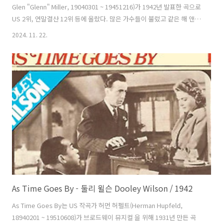
Glen "Glenn" Miller, 19040301 ~ 19451216)가 1942년 발표한 곡으로
US 2위, 연말결산 12위 등에 올랐다. 많은 가수들이 불렀고 같은 해 앤드
류 시스터즈(The Andrew Sisters)가 같은 해 발표해 16위에 올랐고 그
2024. 11. 22.
래미 명예의 전당에도 올랐다. 루 브라운(Lew Brown)과 찰스 토비아스
(Charles Tobias)가 가사를 짓고 샘 스텝트(Sam H. Stept)가 작곡, 글
렌이 지휘, 텍스 베네케(Tex Beneke), 마리온 허튼(Marion Hutton), 모
더네어즈(The Modernaires) 등이 보컬로 참여했다. 원 제목은
"Anywhere t..
As Time Goes By - 둘리 윌슨 Dooley Wilson / 1942
As Time Goes By는 US 작곡가 허먼 허펠트(Herman Hupfeld,
18940201 ~ 19510608)가 브로드웨이 뮤지컬 을 위해 1931년 만든 곡