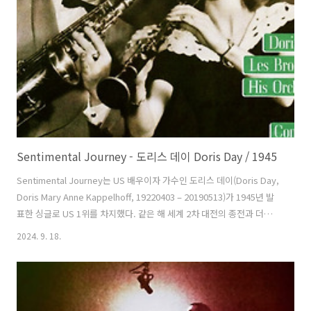
Leaves가 조 스태포드(Jo Stafford)의 목소리로 발표했을 때일 것이
다. 이 곡이 일본에서 고엽(枯葉)이란 제목으로 알려졌고 이 제목이 그
대..
Sentimental Journey - 도리스 데이 Doris Day / 1945
Sentimental Journey는 US 배우이자 가수인 도리스 데이(Doris Day,
Doris Mary Anne Kappelhoff, 19220403 – 20190513)가 1945년 발
표한 싱글로 US 1위를 차지했다. 같은 해 세계 2차 대전의 종전과 더불어
US 군인들의 귀향가로 인기가 많았다. 아직까지도 여러 곳에서 들을 수
2024. 9. 18.
있을 정도로 생명력이 긴 곡이다. 작사가 버드 그린(Bud Green,
18971119 – 19810102), 밴드 마스터 레스 브라운(Les Brown,
19120314 – 20010104), 편곡자 벤 호머(Ben Homer, 19170627 –
19750212)가 만들고 레스가 지휘를 맡았다. 이전에 연주 버전을 녹음했