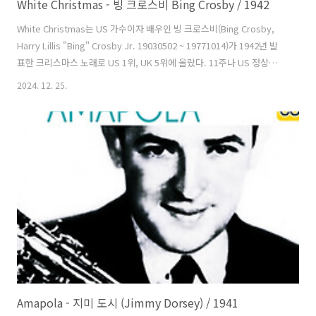
White Christmas - 빙 크로스비 Bing Crosby / 1942
White Christmas는 US 가수이자 배우인 빙 크로스비(Bing Crosby,
Harry Lillis "Bing" Crosby Jr. 19030502 ~ 19771014)가 1942년 발
표한 크리스마스 노래로 US 1위, UK 5위에 올랐다. 11주나 US 정상에
올랐고 1945년과 1946년에도 정상에 올라 US 역사상 3년에 걸쳐 1위에
2024. 12. 25.
오른 유일한 곡이다. (1958년 출범한 빌보드 차트기준으로는 12위) 또한
1963년까지도 계속해서 100위권 안에 올랐다. 세계에서 1억장 정도 팔
려 기네스 선정 세계에서 가장 많이 팔린 싱글로 엘튼 존(Elton John)의
Candle In The Wind 기록을 넘고 있다. 1942년 아카데미 주제가상을 받
았다. RIAA 선정 '20세기 최고의 노래..
Amapola - 지미 도시 (Jimmy Dorsey) / 1941