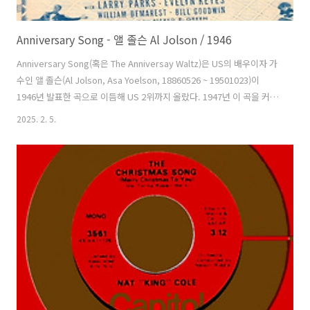
Anniversary Song - 앨 졸슨 Al Jolson / 1946
Anniversary Song(혹은 The Anniversay Waltz)은 US의 배우이자 가
수인 앨 졸슨(Al Jolson, Asa Yoelson, 18860526 ~ 19501023)이
1946년 발표한 곡으로 이듬해 US 2위까지 올랐다. 1947년 이 곡을 커버
한 가수들이 무더기로 차트 상위권에 진입했는데 다이나 쇼어(Dinah
2025. 2. 5.
Shore)와 가이 롬바도(Guy Lombardo)는 4위, 글렌 밀러(Glenn
Miller)가 참여한 게리 스티븐스(Garry Stevens)와 멜로 락스(Mello
Larks)의 버전은 3위, 앤디 러셀(Andy Russell)과 폴 웨스턴(Paul
Weston)의 버전은 5위에 올랐다. 루마니아의 클래식 작곡가 아이온 이
바노비치(Ion Ivanovici, Jova..