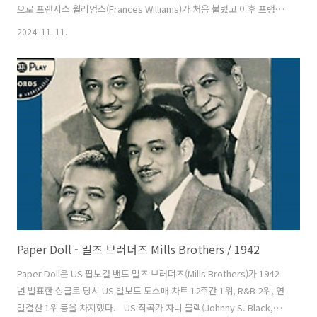
으로 프랜시스 윌리엄스(Frances Williams)가 처음 불렀고 이후 프랭크
시내트라(Frank Sinatra), 해리 닐슨(Harry Nilsson) 등 많은 메이저 가
2024. 11. 11.
수들이 부르는 클래식이 되었다. 이 곡이 처음 크게 알려진 건 US 배우이
자 가수, 드러머인 둘리 윌슨(Dooley Wilson, 18860403 ~ 19530530)
이 마이클 커티즈(Michael Curtiz) 감독의 1942년 영화 속에서 샘이란
캐릭터로 부른 후다. 피아노는 엘리엇 카펜터(Eliot Carpenter)가 연주
했고 둘리는 드러머였기 때문에 마임으..
Paper Doll - 밀즈 브러더즈 Mills Brothers / 1942
Paper Doll은 US 팝보컬 밴드 밀즈 브러더즈(Mills Brothers)가 1942
년 발표한 싱글로 당시 US 빌보드 도소매 차트 12주간 1위, R&B 2위, 연
말결산 1위 등을 차지했다. US 작곡가 자니 블랙(Johnny S. Black,