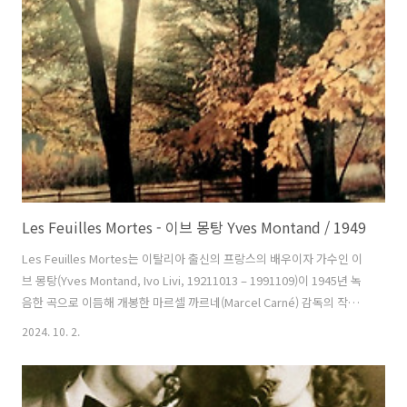
Gabler, 19110520 – 20010720)가 프로듀서를 맡았다. 가사는 사랑
을 위해 무엇이든 하고 심지어 목숨까지도 바쳤던, 상대방 외에는 아무것
도 생각할 수 ..
Les Feuilles Mortes - 이브 몽탕 Yves Montand / 1949
Les Feuilles Mortes는 이탈리아 출신의 프랑스의 배우이자 가수인 이
브 몽탕(Yves Montand, Ivo Livi, 19211013 – 1991109)이 1945년 녹
음한 곡으로 이듬해 개봉한 마르셀 까르네(Marcel Carné) 감독의 작품
을 통해 발표한 곡이다. 당시 100만장이 판매되었다고 한다. 1951년 루
2024. 10. 2.
치아노 엠메르(Luciano Emmer) 감독의 작품 에서 이브가 자신으로 출
연해 노래했다. 이 곡이 유명해진 것은 아마도 작사가로 유명하지만 작곡
가이기도 한 자니 머서(Johnny Mercer)가 영어로 개사한 Autumn