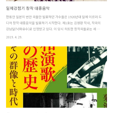
일제강점기 창작 대중음악
한동안 일본의 번안 곡들만 발표하던 가수들은 1920년대 말에 이르러 드
디어 창작 대중음악을 발표하기 시작한다. 제1호는 김영환 작사, 작곡의
강남달(낙화유수)로 인정받고 있다. 이 당시 히트한 창작곡들로는 세 동
무, 목포의 눈물, 황성 옛터(황성의 적) 등이 있다. 이 당시 창작곡들의 특
2019. 4. 29.
징으로는 3박자, 민요풍, 민중들의 애환을 담은 곡들이 많다는 것 등이
있다. 1930년대에 들어서는 신민요가 출연한다. 신민요는 대개 3/4박자
로 세마치와 굿거리 장단을 사용한다. 아리랑, 노들강변, 능수버들, 맹꽁
이타령, 아리랑랑랑, 울산타령(울산아가씨), 조선팔경가(대한팔경가), 처
녀총각, 풍년가 등이 있다. 1930년대에는 일본 엥카의 영향을 받은 트로
트 또한 창작되기 시작한다. 이 당시 히트한 트로트들로는 애수..