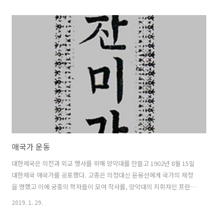
~1905)을 계기로 많은 일본의 군가들이 국내에 들어왔고 유행했다. 이
일본 군가는 기독교, 그 중 개신교의 찬송가에서 많이 발견되는 것은 물
론이고 반일과 항일의 내용을 담은 노래에서도 다수 차용한 흔적을 찾을
수 있다. 하지만 대부분의 이런 노래들의 근원을 모르는 상태에서 점점
국민 정서에 적합한 보편적인 노래들이 되기 시작던 것이 후세대들에게
문제가 되는 것 같다. 이로 인해 이런 노래들은 우리 근대 음악의 원형으
로..
애국가 운동
대한제국은 의전과 외교 행사를 위해 양악대를 만들고 1902년 8월 15일
대한제국 애국가를 공포했다. 고종은 의정대신 윤용선에게 국가의 제정
을 명했고 이에 궁중의 학자들이 모여 작사를, 양악대의 지휘자인 프란쯔
에케르트(Franz Eckert, 1852 ~1916)가 작곡을 했다. 정부가 이 곡의
2019. 1. 29.
악보를 공식적으로 배포했음에도 현재는 가사와 선율이 조금씩 다른 악