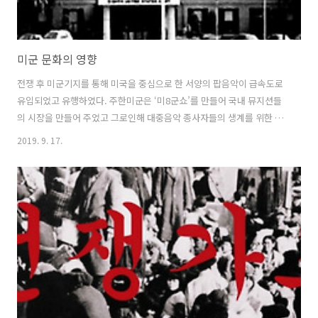
미군 문화의 영향
전쟁 후 미군기지를 통해 미국을 중심으로 한 서양의 팝음악이 급속도로
유입되었고 유행하였다. 주한미군은 ‘미8군쇼’를 만들어 국내 뮤지션들
의 시장을 만들어 주었고 그로인해 대중음악 종사자들의 생계를 위한 터
전이자 훈련장소가 되었다. 그로인해 서양을 동경하거나 서양의 풍물을
2019. 9. 17.
그린 노래들, 영어 제목의 노래, 영어로 된 예명과 팀 이름 등이 등장하였
다. 럭키 모닝 (유광주 작사 / 전오승 작곡)청춘 아베크 (이철수 작사 / 이
재현 작곡)내 고향으로 마차는 간다 (유노완 작사 / 전오승 작곡)아리조나
카우보이 (김부해 작사 / 전오승 작곡)대전 부르스 (최지수 작사 / 김부해
작곡)노랫가락 차차차 (김영일 작사 / 김성근 작곡)늴리리 맘보 (탁소연
작사 / 나화랑 작곡)기타 부기 (김진경 작사 / 이재현 작곡..