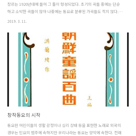
장르는 1920년대에 들어 그 틀이 형성되었다. 초기의 곡들 중에는 단순
하고 소박한 곡들이 많아 나중에는 동요로 분류된 가곡들도 적지 않다.
지은이의 감정 표현을 중요시한다는 점에서 내용적으로는 낭만적이고
2019. 3. 11.
정서적으로 서정적이다. 대부분 정형시의 가사에 동일한 선율이 반복하
는 유절 가곡이며, 선율과 리듬 면에서 민요적인 요소를 취하고 있고 반
주가 선율에 종속되어 있다. 홍난파 – 봉숭아(봉선화), 봄처녀, 사랑, 옛
동산, 성불사, 장안사, 금강에 살으리랏다현제명 – 니나, 가을, 고향 생
각, 오라, 나물 캐는 처녀, 조선의 노래안기영 – 그리운 강남, 마의 태자박
태준 – 동무생각조두남 - 옛이야기 1930년대는 한국 가곡의 어법..
창작동요의 시작
동요란 어린이들의 생활 감정이나 심리 상태 등을 표현한 노래로 외국의
경우는 민요의 범주에 속하지만 우리나라는 동요는 양악에 속한다. 전래