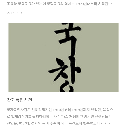
동요와 창작동요가 있는데 창작동요의 역사는 1920년대부터 시작한다.
일제강점기 민간이 주도한 자생적 민족 문화 운동으로 볼 수 있다. 방정
2019. 3. 3.
환(1899 ~ 1931)을 중심으로 한 색동회가 처음 시작했다. 색동회의 윤극
영(1903 ~ 1988)은 반달을 발표해 동요로서는 최초의 국민 애창곡이 되
었다. 때문에 반달 이전에 창작 동요가 있긴 하지만 반달을 한국 최초의
창작 동요로, 이 곡이 발표된 1924년을 창작동요의 원년으로 삼고 있다.
이 외에도 정인섭(1905 ~1983) 중심의 녹양회, 마해송(1905 ~1966) 중
심의 두루미회, 유기홍 중심의 녹성동요회, 경성..
창가독립사건
창가독립사건은 일제강점기인 1910년부터 1919년까지 있었던, 음악으
로 일제강점기를 돌파하려했던 사건으로, 개성의 한영서원 선생님들인
신영순, 백남혁, 정사인 등이 주축이 되어 북간도의 민족학교에서 가져온