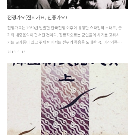
전쟁가요(전시가요, 진중가요)
전쟁가요는 1950년 발발한 한국전쟁 이후에 유행한 스타일의 노래로, 군
가와 대중음악이 합쳐진 것이다. 장르적으로는 군인들의 사기를 고취시
키는 군가풍이 있고 주제 면에서는 전우의 죽음을 노래한 곡, 이산가족의
비애를 노래한 곡, 전쟁의 아픔, 전선에서 꽃핀 인간적인 정서를 노래한
2019. 9. 16.
곡들이 있다. 전쟁이 끝난 이후에도 남북분단으로 인한 현실과 이산, 실
향, 반공사상과 국가안보를 중요시한 국가 정책에 힘입어 계속 오랫동안
다양한 형태로 등장하였다. 전선야곡 (유호 작사 / 박시춘 작곡) 굳세어라
금순아 (강사랑 작사 / 박시춘 작곡) 아내의 노래 (유호 작사 / 손목인 작
곡) 삼다도 소식 (유호 작사 / 박시춘 작곡) 전우야 잘 자라 (유호 작사 / 박
시춘 작곡) 6.25의 노래 (박두진 작사 / 김동진 작곡..