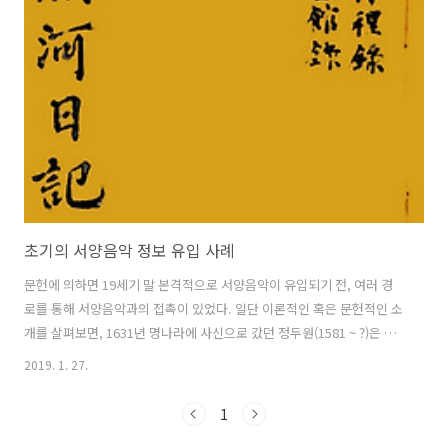
월 9일 고종의 생일 행사에서 데뷔 연주회를 가졌다. 프란쯔는 양악대를
운영하면서 음악 인재를 육성하려고 하였고 우리나라 전통음악의 세계
화를 주장했다. 무엇보다도 우리나라 최초로 국가인 대한제국 애국가를
만들어 나라에 대한 자긍심을 갖도록 하기 위해 애썼다. 하지만 1907..
초기의 서양음악 정보 유입 사례
문헌에 의하면 19세기 말 본격적으로 서양음악이 유입되기 전, 여러 경
로를 통해 서양음악과의 접촉이 있었다. 일단 이론적인 혹은 문헌적인 소
개를 살펴보면, 1631년 명나라에 사신으로 갔던 정두원(1581 ~ ?)은 음
악을 비롯한 세계 각국의 정보를 담은 라는 책을 가지고 들어왔다. 이 책
2019. 1. 27.
은 이탈리아 출신의 예수회 선교사 줄리오 알레니(Gioulio Aleni, 1582 ~
1649)가 중국 황제의 명을 받아 저술한 것이다. 홍대용(1731 ~ 1783)은
1
중국의 베이징을 방문한 후 가톨릭교회에 설치된 오르간에 관한 이야기