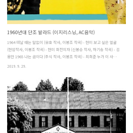
1960년대 단조 발라드 (이지리스닝, AC음악)
1964 떠날 때는 말없이 (유호 작사, 이봉조 작곡) - 현미 보고 싶은 얼굴
(현암작사, 이봉조 작곡) - 현미 회전의자 (신봉승 작사, 하기송 작곡) - 김
용만 1965 나는 곰이다 (추식 작사, 이봉조 작곡) - 최희준 누가 이 사람
을 모르시나요 (하운사 작사, 박춘석 작곡) - 곽순옥 불나비 (김강섭 작사,
2019. 9. 29.
작곡) - 김상국 맨발로 뛰어라 (유호 작사, 이봉조 작곡) - 남일해 엄처시
하 (김석야 작사, 홍현걸 작곡) - 최희준 목석같은 사나이 (정민섭 작사,
작곡) - 이시스터즈 1966 초우 (박춘석 작사, 작곡) - 패티김 1967 빛과
그림자 (길옥윤 작사, 작곡) - 패티김 안개 (박현 작사, 이봉조 작곡) - 정
훈희 팔도강산 (신봉승 작사, 하기송 작곡) - 김용만 1968 구월의 노래..