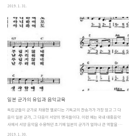
창가집들을 모아 새로운 창가집을 만들고 보급, 교육했던 운동이다. 이들
2019. 1. 31.
은 1911년부터 1914년까지 창가를 수집하고 1915년 1차, 1916년 2차
로 창가집을 발행해 방학동안 전국의 음악반 책임자, 음악선생님들을 교
육하기 위해 만든 전국학생하령회에 1915년 90권, 1916년 99권을 보급
했다. 영웅모범 같은 곡에 등장하는 “일본의 천왕을 종으로 삼고 일본의
황후를 하녀로 삼아 부리고 말리라”는 가사에서 알 수 있듯이 창가집의
내용은 대부분 반일, 배일적인 내용이었고 후에 발각돼 재판에 넘겨진 ..
일본 군가의 유입과 음악교육
독립군들이 군가로 차용한 멜로디는 기독교의 찬송가가 가장 많고 그 다
음이 일본 군가, 그 다음이 서양의 명곡들이다. 이런 예는 국내 대중음악
사에서 서양 음악을 수용하던 초기에 일본의 군가가 얼마나 큰 역할을 했
는지 알 수 있게 해준다. 청일전쟁(1894 ~ 1895), 러일전쟁(1904
2019. 1. 30.