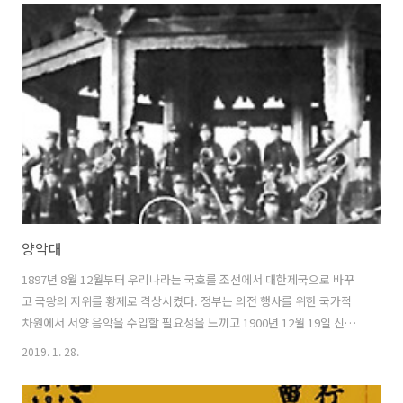
보 10여 종이 전해져 온다. 아마도 일제 통감부가 이 곡을 금지 시킨 후
전국 각지에서 저마다 조금씩 다른 방향으로 구전되어 온 것으로 추측할
수 있다. 이 곡 외에도 19세기 말과 20세기 초에 걸쳐 여러 편의 애국가들
이 만들어졌다. 초기에는 개화파 지식인들과 종교인들이 계몽운동의 차
원에서 만들었다. 외국 곡의 멜로디를 사용해 가사만 붙인 ..
양악대
1897년 8월 12월부터 우리나라는 국호를 조선에서 대한제국으로 바꾸
고 국왕의 지위를 황제로 격상시켰다. 정부는 의전 행사를 위한 국가적
차원에서 서양 음악을 수입할 필요성을 느끼고 1900년 12월 19일 신식
군대 내에 양악대를 창설했다. 지휘자로는 독일 출신으로 일본에서 양악
2019. 1. 28.
대를 육성한 경험이 있는 프로이센의 육군 군악대장 프란쯔 에케르트
(Franz Eckert, 1852 ~1916)를 초빙했다. 프란쯔의 양악대는 1901년 9