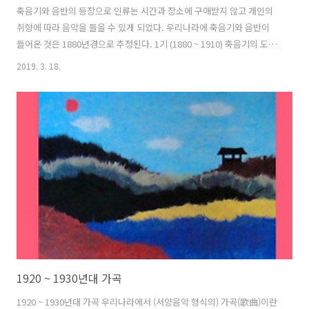
축음기와 음반의 등장으로 인류는 시간과 장소에 구애받지 않고 개인의
취향에 따라 음악을 들을 수 있게 되었다. 우리나라에 축음기와 음반이
들어온 것은 1880년경으로 추정된다. 1기 (1880 ~ 1910) 축음기의 도입
과 함께, 미국의 음반 회사가 우리나라의 전통 음악을 녹음하기 시작했
2019. 3. 18.
다. 우리나라 사람의 육성이 처음 녹음된 것은 1896년이다. 당시 미국으
로 이민을 간 우리나라 노동자들을 대상으로 문화인류학적인 차원의 민
속조사 과정에서 이루어진 것이다. 음반이 전해오고 있지는 않지만 1899
년 가 음반으로 최초로 제작되었다는 기록이 있다. 1907년 미국의 콜롬
비아사가 1908년에는 미국의 빅터사가 우리나라 전통음악을 녹음해 판
매했다. 2기 (1910 ~1925) 음반이 뿌리를 내린 시기로 미국 회사..
1920 ~ 1930년대 가곡
1920 ~ 1930년대 가곡 우리나라에서 (서양음악 형식의) 가곡(歌曲)이란