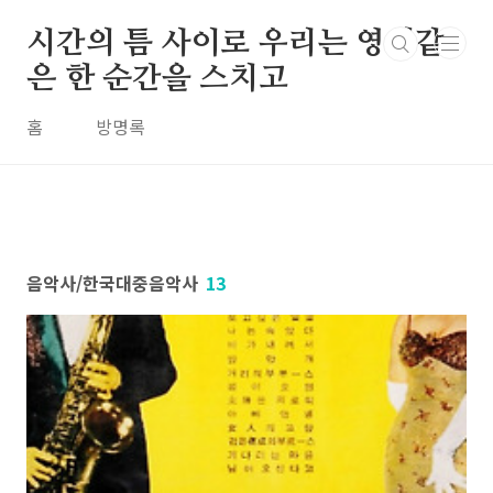
본문 바로가기
시간의 틈 사이로 우리는 영원같
은 한 순간을 스치고
홈
방명록
음악사/한국대중음악사
13