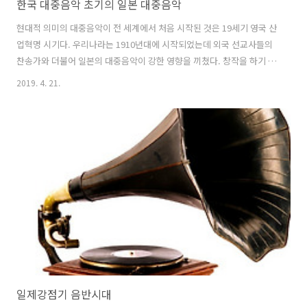
한국 대중음악 초기의 일본 대중음악
현대적 의미의 대중음악이 전 세계에서 처음 시작된 것은 19세기 영국 산
업혁명 시기다. 우리나라는 1910년대에 시작되었는데 외국 선교사들의
찬송가와 더불어 일본의 대중음악이 강한 영향을 끼쳤다. 창작을 하기 전
에 일본의 인기곡들을 번안해 불렀는데, 그 내용을 살펴보면 다음과 같
2019. 4. 21.
다. 일본의 대중음악 1호는 나카야마 신뻬이(中山晋平)이 작곡한 カチ
ューシャの唄이다. 이 곡은 톨스토이(Граф Лев Никола́евич
Толсто́й, 18280909~19101120) 원작의 을 연극으로 공연할 때 여자
주인공 카츄샤(카튜샤, Катюша)가 부르는 노래다. 이 곡은 2년 후 우리
나라에서 을 공연할 때도 카츄샤의 이별가란 제목으로 번안해 불렀고 이
제목 외에 카츄샤, 카츄샤의 노래 등의 제목으로 불렀다. ..
일제강점기 음반시대