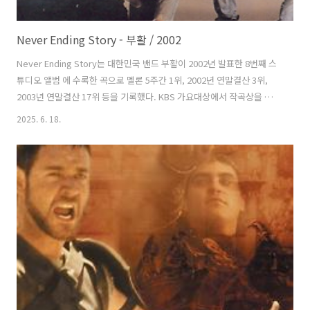
Never Ending Story - 부활 / 2002
Never Ending Story는 대한민국 밴드 부활이 2002년 발표한 8번째 스
튜디오 앨범 에 수록한 곡으로 멜론 5주간 1위, 2002년 연말결산 3위,
2003년 연말결산 17위 등을 기록했다. KBS 가요대상에서 작곡상을 받
았다. 윤상현이 커버해 많은 사랑을 받았고 싱글까지 냈다. 2025년 아이
2025. 6. 18.
유가 세 번째 리메이크 앨범의 타이틀곡으로 발표했다. 팀의 기타리스트
김태원이 만들었고 도입부는 김태원의 딸이 좋아하던 디즈니 애니메이
션 에 나오는 Someday My Prince Will Come의 멜로디를 차용했다.
김태원 저작권 1등 곡이고 당시 저작권 액수를 확인하다가 1억이 넘자 너
무 놀라 수화기를 떨어뜨렸다고 말했다. 김태원은 정동하가 첫 소절을 토
대로, 노래 제목을 "송달수"라고 불러 ..