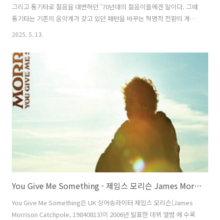
그리고 통기타로 젊음을 대변하던 '70년대의 젊음이들에겐 말이다. 그때
통기타는 기존의 음악계가 갖고 있던 패턴을 바꾸는 혁명적 전환의 계기
이외에도 기성세대의 삶과 사상에 반기를 드는 문화전복의 전령 이였다.
2025. 5. 13.
거기에 독재자의 완강한 개발지상주의 정책에 저항하던 어쩌면 힘 없는
야당보다도 더 큰 담합과 연합의 상징적 매개체였다. 그 시절 우린 분명
통기타를 믿었다. 그리고 통기타의 선율 속에서 꿈과 희망을 가졌다. 그
결과 그 세대는 인류에게 김민기, 한대수, 이장희, 어니언스, 트윈 폴리오
등의 유산을 선물했으며 이 자양분은 주류의 물줄기와는 별개로 곁가지
를 형성하며 이후 김광석, 안치환에 이르기까지 끊이지 않는 계보를 만들
어 내며 ..
You Give Me Something - 제임스 모리슨 James Morrison / 2006
You Give Me Something은 UK 싱어송라이터 제임스 모리슨(James
Morrison Catchpole, 19840813)이 2006년 발표한 데뷔 앨범 에 수록