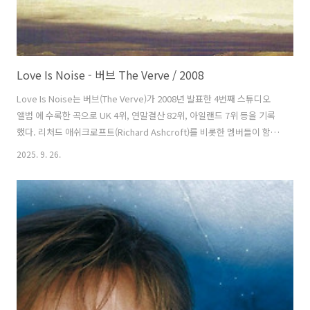
Love Is Noise - 버브 The Verve / 2008
Love Is Noise는 버브(The Verve)가 2008년 발표한 4번째 스튜디오
앨범 에 수록한 곡으로 UK 4위, 연말결산 82위, 아일랜드 7위 등을 기록
했다. 리처드 애쉬크로프트(Richard Ashcroft)를 비롯한 멤버들이 함께
만들고 크리스 포터(Chris Potter)와 함께 공동으로 프로듀서를 맡았다.
2025. 9. 26.
앨범의 다른 수록곡인 Columbo를 녹음하던 중에 아이디어가 떠올라 시
작했다. 리처드는 보코더를 반복하는 걸 생각했고 멤버들의 잼을 통해 완
전히 다른 곡이 될 때까지 작업을 진행했다. 리처드는 BBC와의 인터뷰에
서 "저는 보코더로 많은 작업을 하고 있었어요. 스튜디오에 있는 낡은 보
코더인데요. 그걸로 보컬 루핑을 만들자마자 바로 곡이 되었어요"라고
말했다. 뮤직비디오는 샘 브라운(..