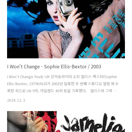
원래 SM의 4인조 걸그룹 밀크(M.I.L.K)의 2집에 수록하려고 했으나 멤버
의 탈퇴로 앨범 제작이 무산되면서 5년 정도 묵혀있던 곡이다. 소녀시대
데뷔 전 밀크의 버전이 유..
I Won't Change - Sophie Ellis-Bextor / 2003
I Won't Change You는 UK 싱어송라이터 소피 엘리스-벡스터(Sophie
Ellis-Bextor, 19790410)가 2003년 발표한 두 번째 스튜디오 앨범 에 수
록한 곡으로 UK 9위, 아일랜드 40위 등을 기록했다. 엘리스와 그렉 알
렉산더(Gregg Alexander), 매트 로(Matt Rowe) 등이 만들고 그렉과
2024. 12. 3.
매트가 프로듀서를 맡았다. 소피 뮬러(Sophie Muller)가 뮤직비디오 감
독을 맡았고 엘리스가 임신을 하고 있어서 화제가 되었다. 엘리스는
OCC와의 인터뷰에서 화사에서 마스터 테이프를 잃어버려서 슬프고, 가
사가 일부 맘에 들지 않고 MV의 금발 머리가 맘에 들지 않는다고 말했