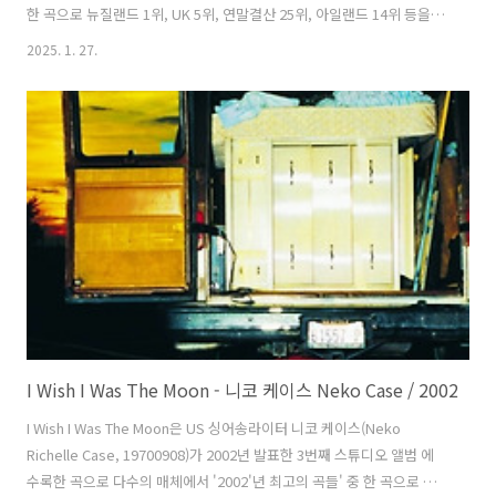
한 곡으로 뉴질랜드 1위, UK 5위, 연말결산 25위, 아일랜드 14위 등을 기
록했다. 2007년 브릿어워즈 올해의 싱글 부문 후보에 올랐다. 국내에선
2025. 1. 27.
CF에 사용되면서 라디오에서 많은 신청을 받았다. 제임스와 에그 화이트
(Eg White)가 만들고 에그가 프로듀서를 맡았다. 제임스는 디저와의 인
터뷰에서 "당시에는 젊은 남자의 사랑노래를 만들고 싶었어요. 하지만
당시 흔하게 나오는 사랑 노래는 아니고 좀 가려져 있고, 위장된 그런 스
타일로 가고 싶었어요. 에그는 제가 들어보지 못한 음악을 많이 들려줬어
요. 니나 시몬(Nina Si..
I Wish I Was The Moon - 니코 케이스 Neko Case / 2002
I Wish I Was The Moon은 US 싱어송라이터 니코 케이스(Neko
Richelle Case, 19700908)가 2002년 발표한 3번째 스튜디오 앨범 에
수록한 곡으로 다수의 매체에서 '2002'년 최고의 곡들' 중 한 곡으로 평