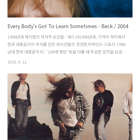
Every Body's Got To Learn Sometimes - Beck / 2004
1990년대 케이팝의 역사적 순간들 - 예스241990년대, 각자의 자리에서
한국 대중음악의 역사를 만든 뮤지션들의 생생한 비하인드 스토리‘1990
년대 한국 대중음악사’, ‘100대 명반’ 등을 다룰 때 주요한 업적을 남겼음
에도 여러 이유로www.yes24.com Everybody's Got To Learn
2025. 9. 11.
Sometime은 UK 싱어송라이터 제임스 워렌(James Warren)이 지은
곡으로 제임스가 리드 보컬을 맡고 있던 UK 팝밴드 코르기스(The
Korgis)가 1980년 발표한 두 번째 스튜디오 앨범 에 수록한 곡으로 프랑
스, 스페인 등에서 1위에 올랐고 UK 5위, US 18위 등을 기록했다. 가사
가 짧아 경우에 따라 다양한 해석이 가능하고 심오하게도 느껴질 수 있는
분위기가 있어서 많은 가..