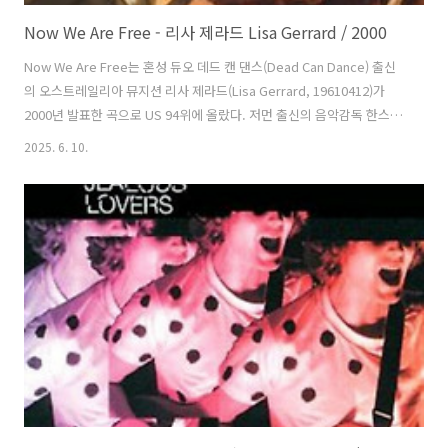
Now We Are Free - 리사 제라드 Lisa Gerrard / 2000
Now We Are Free는 혼성 듀오 데드 캔 댄스(Dead Can Dance) 출신
의 오스트레일리아 뮤지션 리사 제라드(Lisa Gerrard, 19610412)가
2000년 발표한 곡으로 US 94위에 올랐다. 저먼 출신의 음악감독 한스
짐머( Hans Zimmer)와 리사가 함께 작업한 리들리 스콧(Ridley Scott)
2025. 6. 10.
감독의 영화 OST의 수록곡이다. 린드허스트 오케스트라(Lyndhurst
Orchestra)를 이끄는 개빈 그리너웨이(Gavin Greenaway)가 지휘를
맡았고 클라우스 바델트(Klaus Badelt)가 프로듀서를 맡았다. 한스는
"당시 데드 캔 댄스의 음악을 계속 들었어요. 그래서 우리도 이런 스타일
로 음악을 할 수 없을까를 고민했고 누군가 리사에게 연락해보자고 해
서..