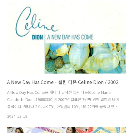
다. 뮤직비디오는 카메론 케이시(Cameron Casey)가 감독을 맡았
다. 가사는 사랑따위는 절대 자신을 힘들게 하지 않을 거라고 느꼈던 화
자가 순식간에 바뀐 자신의 마음 상태를 보고 그건 자신의 착각이었고 상
대가 자신의 마음을 받아만 줬으면 좋겠다고 말하는 내용인 것 같다. 현
지운 rainysunshine@ti..
A New Day Has Come - 셀린 디온 Celine Dion / 2002
A New Day Has Come은 캐나다 뮤지션 셀린 디온(Celine Marie
Claudette Dion, 19680330)이 2002년 발표한 7번째 영어 앨범의 타이
틀곡이다. 캐나다 2위, UK 7위, 아일랜드 10위, US 22위에 올랐고 연말
결산 91위를 차지했다. 캐나다 주노어워드 올해의 노래 부문 후보에 올
2024. 12. 18.
랐으나 에이브릴 라빈(Avril Lavigne)의 Complicated가 받았다. 알도
노바(Aldo Nova)와 스티븐 모치오(Stephan Moccio)가 만들고 알도가