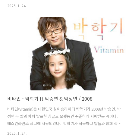
가하고 있다. 니코가 만들고 크레이그 슈마허(Craig Schumacher)가
2025. 1. 24.
프로듀서를 맡았다. 가사는 상대와 헤어질 때는 자신이 아직 어린 것 같
아서 괜찮다고 생각했지만 시간이 지날수록 정서적으로 무감각해지고
답답하고 이름을 잊을 정도로 정체성의 상실을 경험하고 있기 때문에 상
대가 다시 자신을 찾아주길 바라며 그렇게 해서 그리움으로 인한 고립된
감정에서 빨리 탈출하고 싶다는 내용인 것 같다. 다 현지운
rainysunshine@tistory.com 무..
비타민 - 박학기 ft 박승연 & 박정연 / 2008
비타민(Vitamin)은 대한민국 싱어송라이터 박학기가 2008년 박승연, 박
정연 두 딸과 함께 발표한 싱글로 오랫동안 꾸준하게 사랑받는 곡이다.
베스킨라빈스 광고에 사용되었다. 박학기가 작곡하고 딸들과 함께 작사
했다. 편곡은 이요한이 맡았다. 싱글에는 이 곡 외에도 좋아해 사랑해란
2025. 1. 24.