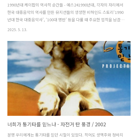
1990년대 케이팝의 역사적 순간들 - 예스241990년대, 각자의 자리에서
한국 대중음악의 역사를 만든 뮤지션들의 생생한 비하인드 스토리‘1990
년대 한국 대중음악사’, ‘100대 명반’ 등을 다룰 때 주요한 업적을 남겼음
에도 여러 이유로www.yes24.com I Lay My Love On You는 아일랜드
2025. 5. 13.
그룹 웨스트라이프(Westlife)가 2000년 발표한 2번째 스튜디오 앨범 에
수록한 곡으로 영미권 외에 싱글을 내서 스웨덴 10위 등 유럽 여러 나라
에서 사랑을 받았다. 아직까지도 계속 사랑을 받는 스테디셀러다. 요르겐
엘로프손(Jörgen Elofsson), 페르 마그누손(Per Magnusson), 데이빗
크루거(David Kreuger) 등이 만들고 페르와 데이빗이 프로듀서를 맡았
다. ..
너희가 통기타를 믿느냐 - 자전거 탄 풍경 / 2002
분명 우리에게는 통기타를 믿던 시절이 있었다. 적어도 생맥주와 청바지