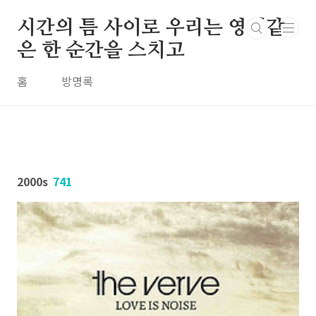
본문 바로가기
시간의 틈 사이로 우리는 영원같
은 한 순간을 스치고
홈
방명록
2000s
741