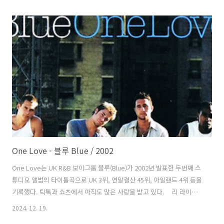
곡도 함께 실려 있다. 박학기는 스타뉴스와의 인터뷰에서 "지난 2005년
미니홈피에 올린 딸의 사진 밑에 '넌 아빠의 비타민'이라고 썼던 글귀가
마음에 남아 이 곡까지 오게 됐어요. 가사는 전부다 딸들에 대한 이야기
에요. 아이들이 부르는 부분은 직접 아이들이 쓴 가사인데 '아빠의 미
소'라는 가사만 '당신의 미소'로 바꿨어요. 제일 처음 가사에는 게임기 이
름도 있었어요. 대중과 함께 호흡하고, 내 설 자리가 있는 곳에서 음악..
One Love - 블루 Blue / 2002
One Love는 UK R&B 보이그룹 블루(Blue)가 2002년 발표한 두번째 스
튜디오 앨범의 타이틀곡으로 UK 3위, 연말결산 45위, 아일랜드 4위 등을
기록했다. 틱톡과 쇼츠에서 아직도 많은 사랑을 받고 있다. 리 라이언
(Lee Ryan) 등 블루의 멤버 4명과 미켈 SE(Mikkel SE) 등 스타게이트
2024. 12. 19.
(StarGate)팀 3명의 프로듀서가 만들고 스타게이트가 프로듀서를 맡았