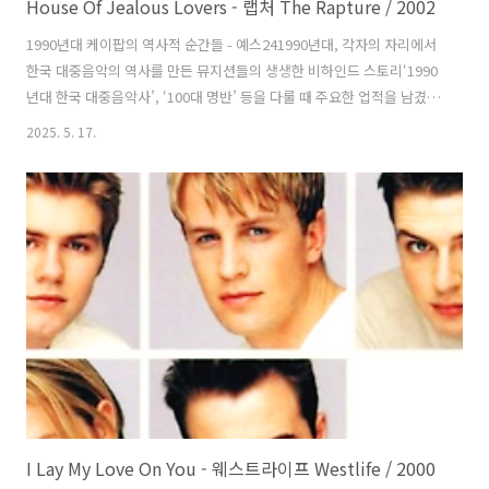
House Of Jealous Lovers - 랩처 The Rapture / 2002
1990년대 케이팝의 역사적 순간들 - 예스241990년대, 각자의 자리에서
한국 대중음악의 역사를 만든 뮤지션들의 생생한 비하인드 스토리‘1990
년대 한국 대중음악사’, ‘100대 명반’ 등을 다룰 때 주요한 업적을 남겼음
에도 여러 이유로www.yes24.com House Of Jealous Lovers는 US
2025. 5. 17.
인디록 밴드 랩처(The Rapture)가 2002년 발표한 곡으로 이듬해 발표
한 두 번째 스튜디오 앨범 에 수록했다. UK 27위에 올랐고 2000년대 최
고의 노래 NME 6위, 롤링 스톤 53위, 피치포크 16위로 선정되었고 역사
상 최고의 노래 NME 107위, 블렌더 102위에 올랐다. 가디언은 ‘모두가
들어야 할 파티 100곡’ 중 한 곡으로 선정했다. 저스틴 팀버레이크
(Justin Ti..
I Lay My Love On You - 웨스트라이프 Westlife / 2000