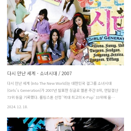
월터 아파나시에프(Walter Afanasieff)와 공동으로 프로듀서를 맡았다.
라디오 버전에는 릭 웨이크(Rick Wake)가 프로듀서로 참여했다. 알도는
셀린과 음반 작업 중 셀린의 이야기를 듣고 영감을 받아 ..
다시 만난 세계 - 소녀시대 / 2007
다시 만난 세계 (Into The New World)는 대한민국 걸그룹 소녀시대
(Girls's Generation)가 2007년 발표한 싱글로 멜론 주간 8위, 연말결산
73위 등을 기록했다. 롤링스톤 선정 '역대 최고의 K-Pop' 33위에 올랐
다. 2016년 M.net 에 사용되었고 이화여대 학생들이 미래라이프대학 신
2024. 12. 18.
설 반대 시위에 사용하면서 다시 인기를 얻기 시작했고 2024년 윤석열
대통령 탄핵 시위로 인해 민중가요로 크게 각광받으면서 멜론 200위권
에 재진입했다. 김정배가 작사하고 켄지(Kenzie, 김연정)이 작곡했다.