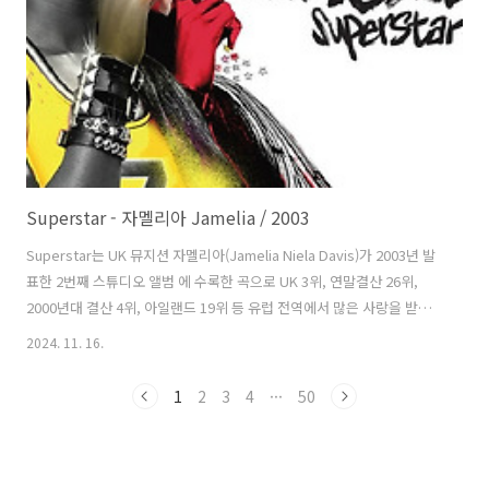
다. 가사는 남에게 잘 보이려, 남자 친구를 얻으려 자신을 바꾸곤 했지
만 잘 되지 ..
Superstar - 자멜리아 Jamelia / 2003
Superstar는 UK 뮤지션 자멜리아(Jamelia Niela Davis)가 2003년 발
표한 2번째 스튜디오 앨범 에 수록한 곡으로 UK 3위, 연말결산 26위,
2000년대 결산 4위, 아일랜드 19위 등 유럽 전역에서 많은 사랑을 받았
고 국내에서도 좋은 반응을 얻었다. 아이버 노벨로에서 가장 많이 실연된
2024. 11. 16.
작품상을 받았다. 레미(Remee Sigvardt Jackman), 조 벨마티(Joe
Belmaati), 미치 한센(Mich Hansen) 등이 만들고 원래 2003년 초 덴마
1
2
3
4
···
50
크 출신의 뮤지션 크리스틴 밀튼(Christine Milton)이 발표한 곡이다. 컷
파더(Cutfather)와 조, 레미가 프로듀서를 맡은 위 버전은 덴마크에서 7
주간 1위를 차지할 정도로 인기가 있었다. 그럼에도 자멜리..