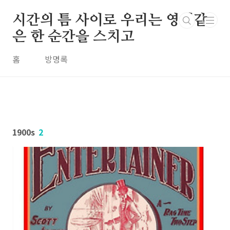
본문 바로가기
시간의 틈 사이로 우리는 영원같
은 한 순간을 스치고
홈
방명록
1900s
2