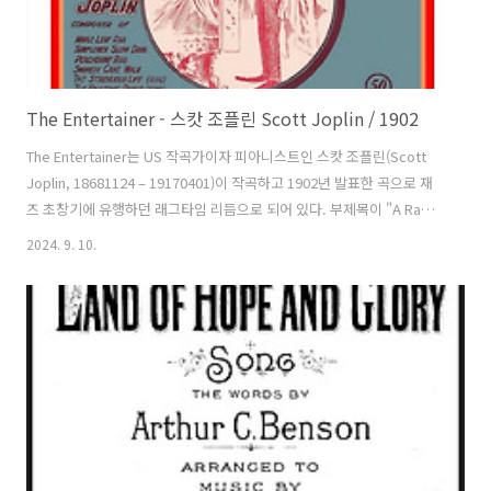
The Entertainer - 스캇 조플린 Scott Joplin / 1902
The Entertainer는 US 작곡가이자 피아니스트인 스캇 조플린(Scott
Joplin, 18681124 – 19170401)이 작곡하고 1902년 발표한 곡으로 재
즈 초창기에 유행하던 래그타임 리듬으로 되어 있다. 부제목이 "A Rag
Time Two Step"으로, 이는 약 1991년까지 인기를 끌었던 춤의 형식을
2024. 9. 10.
말한다. US 음반산업협회(RIAA) 선정 '20세기의 노래'에 10위를 차지했
다. 곡의 구조는 AA BB A CC DD로 되어 있고 기본적으로는 다장조의 스
케일로 만들어졌다. 하지만 C부분으로 가면 바장조로 갔다가 D부분에서
는 다시 다장조로 옮겨간다. B부분에서는 한 옥타브 높게 반복된다. 최초
의 녹음은 1928년 래그 타임 밴드 블루 보이즈(The Blue Boys)가 만돌
린과 ..