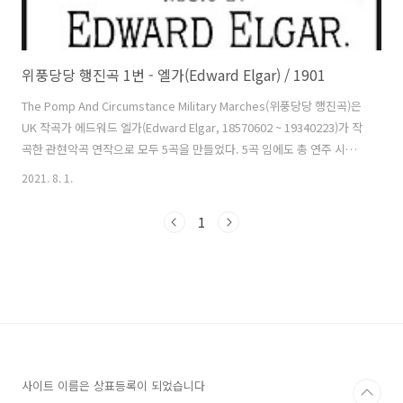
위풍당당 행진곡 1번 - 엘가(Edward Elgar) / 1901
The Pomp And Circumstance Military Marches(위풍당당 행진곡)은
UK 작곡가 에드워드 엘가(Edward Elgar, 18570602 ~ 19340223)가 작
곡한 관현악곡 연작으로 모두 5곡을 만들었다. 5곡 임에도 총 연주 시간
은 28여분에 불과하다. 1번에서 4번은 1901년에서 1907년 사이, 5번은
2021. 8. 1.
1930년에 작곡했다. 후에 6번이 엘가의 사후 미완성인 채로 발견되었고
UK 작곡가 안토니 페인(Anthony Payne)이 2005년에서 2006년까지 마
1
무리 작업을 했다. 제목은 UK 극작가 윌리엄 셰익스피어(William
Shakespeare) 희곡 의 3막 3장에서 따온 것이다. 는 베네치아의 무어
인 장군 오셀로가 악인 이아고에게 속아 아내인 데스데모나를 의심..
사이트 이름은 상표등록이 되었습니다