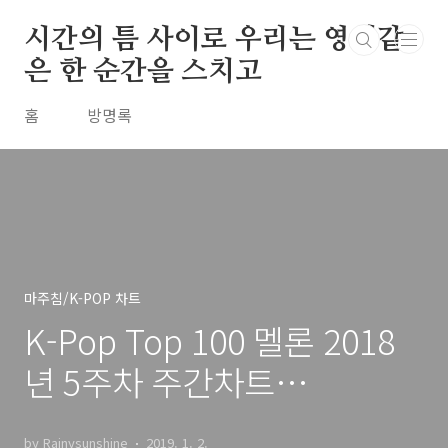
본문 바로가기
시간의 틈 사이로 우리는 영원같
은 한 순간을 스치고
홈
방명록
마주침/K-POP 차트
K-Pop Top 100 멜론 2018
년 5주차 주간차트
20181230
by Rainysunshine
2019. 1. 2.