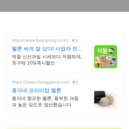
https://www.foodspring.co.kr/
광고
멜론 싸게 잘 샀다! 사업자 전용
특가
제철 신선과일 시세보다 저렴하게,
첫구매 20%즉시할인
https://www.chonggakne.com
광고
총각네 프리미엄 멜론
총각네 향긋한 멜론, 풍부한 과즙
과 높은 당도로 엄선했습니다