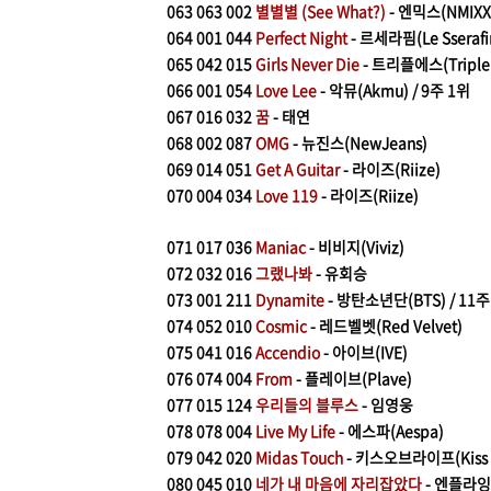
063
063 002
별별별 (See What?)
- 엔믹스(NMIXX
064
001 044
Perfect Night
- 르세라핌(Le Sserafi
065
042 015
Girls Never Die
- 트리플에스(Triple
066
001 054
Love Lee
- 악뮤(Akmu) / 9주 1위
067
016 032
꿈
- 태연
068
002 087
OMG
- 뉴진스(NewJeans)
069
014 051
Get A Guitar
- 라이즈(Riize)
070
0
04 034
Love 119
- 라이즈(Riize)
071
017 036
Maniac
- 비비지(Viviz)
072
032 016
그랬나봐
- 유회승
073
001 211
Dynamite
- 방탄소년단(BTS) / 11주
074
052 010
Cosmic
- 레드벨벳(Red Velvet)
075
041 016
Accendio
- 아이브(IVE)
076
074 004
From
- 플레이브(Plave)
077
015 124
우리들의 블루스
- 임영웅
078
078 004
Live My Life
- 에스파(Aespa)
079
042 020
Midas Touch
- 키스오브라이프(Kiss Of
080
045 010
네가 내 마음에 자리잡았다
- 엔플라잉(N