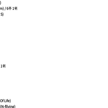
)
m) / 6주 1위
 S)
 1위
 Life)
-fllying)