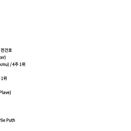
& 전건호
er)
kmu) / 4주 1위
 1위
lave)
)
lie Puth