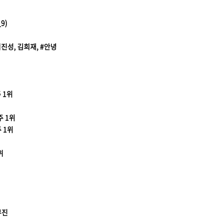
9)
 이진성, 김희재, #안녕
주 1위
주 1위
주 1위
위
무진