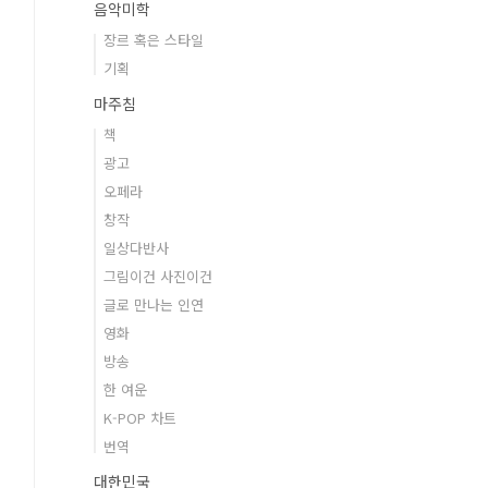
음악미학
장르 혹은 스타일
기획
마주침
책
광고
오페라
창작
일상다반사
그림이건 사진이건
글로 만나는 인연
영화
방송
한 여운
K-POP 차트
번역
대한민국