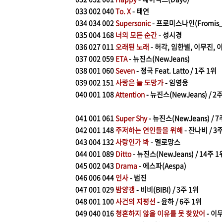
033
002 040
To. X
- 태연
​034
034 002
Supersonic
- 프로미스나인(Fromis_
035
0
04 168
너의 모든 순간
- 성시경
036
027 011
오래된 노래
- 허각, 임한별, 이무진,
037
002
059
ETA
- 뉴진스(NewJeans)
038
001 060
Seven
- 정국 Feat. Latto / 1주 1위
039
002 151
사랑은 늘 도망가
- 임영웅
040
001 108
Attention
- 뉴진스(NewJeans) / 2
041
001 061
Super Shy
- 뉴진스(NewJeans) / 7
042
001 148
주저하는 연인들을 위해
- 잔나비 / 3
043
004 132
사랑인가 봐
- 멜로망스
044
001 089
Ditto
- 뉴진스(NewJeans) / 14주 1
045
002 043
Drama
- 에스파(Aespa)
046
006 044
인사
- 범진
047
0
01 029
밤양갱
- 비비(BIBI) / 3주 1위
048
001 100
사건의 지평선
- 윤하 / 6주 1위
049
040 016
청혼하지 않을 이유를 못 찾았어
- 이