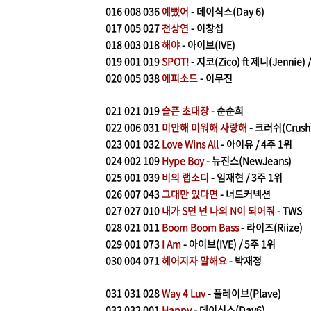
016
008 036
예뻤어
- 데이식스(Day 6)
017
005 027
천상연
- 이창섭
018
003 018
해야
- 아이브(IVE)
019
001 019
SPOT!
- 지코(Zico) ft 제니(Jennie) 
020
005 038
에피소드
- 이무진
021
021 019
슬픈 초대장
- 순순희
022
006 031
미안해 미워해 사랑해
- 크러쉬(Crush
023
001 032
Love Wins All
- 아이유 / 4주 1위
024
002 109
Hype Boy
- 뉴진스(NewJeans)
025
001 039
비의 랩소디
- 임재현 / 3주 1위
026
007 043
그대만 있다면
- 너드커넥션
027
027 010
내가 S면 넌 나의 N이 되어줘
- TWS
028
021 011
Boom Boom Bass
- 라이즈(Riize)
029
001 073
I Am
- 아이브(IVE) / 5주 1위
030
004 071
헤어지자 말해요
- 박재정
031
031 028
Way 4 Luv
- 플레이브(Plave)
032 032 001
Happy
- 데이식스(Day6)