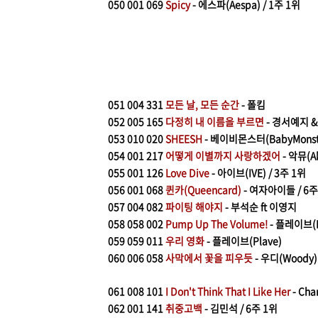
050
001 069
Spicy
- 에스파(Aespa) / 1주 1위
051
004 331
모든 날, 모든 순간
- 폴킴
052
005 165
다정히 내 이름을 부르면
- 경서예지 
053
010 020
SHEESH
- 베이비몬스터(BabyMonst
054
0
01 217
어떻게 이별까지 사랑하겠어
- 악뮤(A
055
001 126
Love Dive
- 아이브(IVE) / 3주 1위
056
001 068
퀸카(Queencard)
- 여자아이들 / 6주
057
004 082
파이팅 해야지
- 부석순 ft 이영지
058
058 002
Pump Up The Volume!
- 플레이브(P
059
059 011
우리 영화
-
플레이브(Plave)
060
006 058
사막에서 꽃을 피우듯
- 우디(Woody
061
008 101
I Don't Think That I Like Her
- Char
062
001 141
취중고백
- 김민석 / 6주 1위