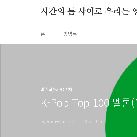
본문 바로가기
시간의 틈 사이로 우리는 
홈
방명록
마주침/K-POP 차트
K-Pop Top 100 멜론
by Rainysunshine
2024. 9. 5.