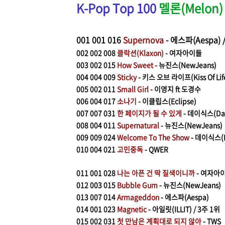
K-Pop Top 100
멜론(Melon)
001
001 016
Supernova
- 에스파(Aespa) 
002
002 008
클락션(Klaxon)
- 여자아이들
003
002 015
How Sweet
- 뉴진스(NewJeans)
004
004 009
Sticky
- 키스 오브 라이프(Kiss Of Lif
005
002 011
Small Girl
- 이영지 ft 도경수
006
004 017
소나기
- 이클립스(Eclipse)
007
007 031
한 페이지가 될 수 있게
- 데이식스(Da
008
004 011
Supernatural
- 뉴진스(NewJeans)
009
009 024
Welcome To The Show
- 데이식스(
010
004 021
고민중독
- QWER
011
001 028
나는 아픈 건 딱 질색이니까
- 여자아이들
012
003 015
Bubble Gum
- 뉴진스(NewJeans)
013
007 014
Armageddon
- 에스파(Aespa)
014
001 023
Magnetic
- 아일릿(ILLIT) / 3주 1위
015
002 031
첫 만남은 계획대로 되지 않아
- TWS