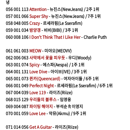
녕
056
001 113
Attention
- 뉴진스(NewJeans) / 2주 1위
057
001 066
Super Shy
- 뉴진스(NewJeans) / 7주 1위
058
048 005
Crazy
- 르세라핌(Le Sserafim)
059
0
01 034
밤양갱
- 비비(BIBI) / 3주 1위
060
008 106
I Don't Think That I Like Her
- Charlie Puth
061
061 003
MEOW
- 미야오(MEOVV)
062
006 063
사막에서 꽃을 피우듯
- 우디(Woody)
063
001 074
Spicy
- 에스파(Aespa) / 1주 1위
064
001 131
Love Dive
- 아이브(IVE) / 3주 1위
065
001 073
퀸카(Queencard)
- 여자아이들 / 6주 1위
066
001 049
Perfect Night
- 르세라핌(Le Sserafim) / 6주 1위
067
0
04 039
Love 119
- 라이즈(Riize)
068
015 129
우리들의 블루스
- 임영웅
069
004 087
파이팅 해야지
- 부석순 ft 이영지
070
001 059
Love Lee
- 악뮤(Akmu) / 9주 1위
071
014 056
Get A Guitar
- 라이즈(Riize)