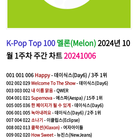
K-Pop Top 100
멜론(Melon)
2024년 10
월 1주차 주간 차트
20241006
001
001 006
Happy
- 데이식스(Day6) / 3주 1위
002
002 029
Welcome To The Show
- 데이식스(Day6)
003
003 002
내 이름 맑음
- QWER
004
001 021
Supernova
- 에스파(Aespa) / 15주 1위
005
005 036
한 페이지가 될 수 있게
- 데이식스(Day6)
006
001 005
녹아내려요
- 데이식스(Day6) / 2주 1위
007
004 022
소나기
- 이클립스(Eclipse)
008
002 013
클락션(Klaxon)
- 여자아이들
009
002 020
How Sweet
- 뉴진스(NewJeans)