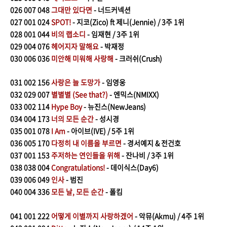
026
007 048
그대만 있다면
- 너드커넥션
027
001 024
SPOT!
- 지코(Zico) ft 제니(Jennie) / 3주 1위
028
001 044
비의 랩소디
- 임재현 / 3주 1위
029
004 076
헤어지자 말해요
- 박재정
030
006 036
미안해 미워해 사랑해
- 크러쉬(Crush)
031
002 156
사랑은 늘 도망가
- 임영웅
032
029 007
별별별 (See that?)
- 엔믹스(NMIXX)
033
002 114
Hype Boy
- 뉴진스(NewJeans)
​034
0
04 173
너의 모든 순간
- 성시경
035
001 078
I Am
- 아이브(IVE) / 5주 1위
036
005 170
다정히 내 이름을 부르면
- 경서예지 & 전건호
037
001 153
주저하는 연인들을 위해
- 잔나비 / 3주 1위
038
038 004
Congratulations!
- 데이식스(Day6)
039
006 049
인사
- 범진
040
004 336
모든 날, 모든 순간
- 폴킴
041
0
01 222
어떻게 이별까지 사랑하겠어
- 악뮤(Akmu) / 4주 1위