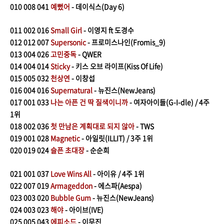
010
008 041
예뻤어
- 데이식스(Day 6)
011
002 016
Small Girl
- 이영지 ft 도경수
012
012 007
Supersonic
- 프로미스나인(Fromis_9)
013
004 026
고민중독
- QWER
014
004 014
Sticky
- 키스 오브 라이프(Kiss Of Life)
015
005 032
천상연
- 이창섭
016
004 016
Supernatural
- 뉴진스(NewJeans)
017
001 033
나는 아픈 건 딱 질색이니까
- 여자아이들(G-I-dle) / 4주
1위
018
002 036
첫 만남은 계획대로 되지 않아
- TWS
019
001 028
Magnetic
- 아일릿(ILLIT) / 3주 1위
020
019 024
슬픈 초대장
- 순순희
021
001 037
Love Wins All
- 아이유 / 4주 1위
022
0
07 019
Armageddon
- 에스파(Aespa)
023
003 020
Bubble Gum
- 뉴진스(NewJeans)
024
003 023
해야
- 아이브(IVE)
025
005 043
에피소드
- 이무진