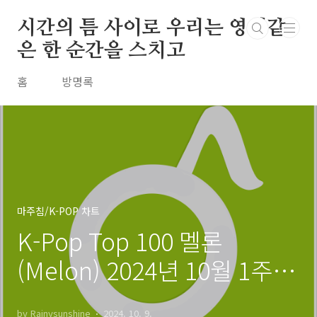
본문 바로가기
시간의 틈 사이로 우리는 영원같
은 한 순간을 스치고
홈
방명록
마주침/K-POP 차트
K-Pop Top 100 멜론
(Melon) 2024년 10월 1주차
주간 차트 20241006
by Rainysunshine
2024. 10. 9.