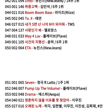
042
001 094
Ditto
- 뉴진스(NewJeans) / 14주 1위
043
001 146
취중고백
- 김민석 / 6주 1위
044
021 016
Boom Boom Bass
- 라이즈(Riize)
045
002 045
To. X
- 태연
046
027 015
내가 S면 넌 나의 N이 되어줘
- TWS
047
004 137
사랑인가 봐
- 멜로망스
048
031 033
Way 4 Luv
- 플레이브(Plave)
049
001 105
사건의 지평선
- 윤하 / 6주 1위
050
002
064
ETA
- 뉴진스(NewJeans)
051
001 065
Seven
- 정국 ft Latto / 1주 1위
052
046 007
Pump Up The Volume!
- 플레이브(Plave)
053
002 048
Drama
- 에스파(Aespa)
054
040 021
청혼하지 않을 이유를 못 찾았어
- 이무진
055
027 016
오래된 노래
- 허각, 임한별, 이무진, 이진성, 김희재, #안