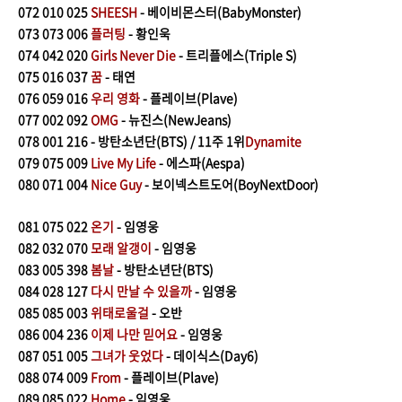
072
010 025
SHEESH
- 베이비몬스터(BabyMonster)
073
073 006
플러팅
- 황인욱
074
042 020
Girls Never Die
- 트리플에스(Triple S)
075
016 037
꿈
- 태연
076
059 016
우리 영화
-
플레이브(Plave)
077
002 092
OMG
- 뉴진스(NewJeans)
078
001 216 - 방탄소년단(BTS) / 11주 1위
Dynamite
079
075 009
Live My Life
- 에스파(Aespa)
080
071 004
Nice Guy
- 보이넥스트도어(BoyNextDoor)
081
075 022
온기
- 임영웅
082
032 070
모래 알갱이
- 임영웅
083
005 398
봄날
- 방탄소년단(BTS)
084
028 127
다시 만날 수 있을까
- 임영웅
085
085 003
위태로울걸
- 오반
086
004 236
이제 나만 믿어요
- 임영웅
087
051 005
그녀가 웃었다
- 데이식스(Day6)
088
074 009
From
- 플레이브(Plave)
089
085 022
Home
- 임영웅