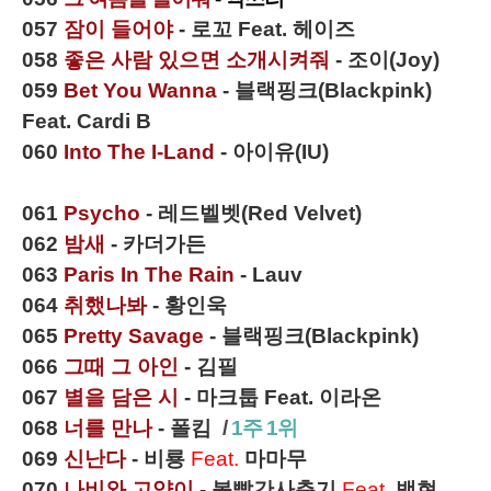
057
잠이 들어야
- 로꼬 Feat. 헤이즈
058
좋은 사람 있으면 소개시켜줘
- 조이(Joy)
059
Bet You Wanna
- 블랙핑크(Blackpink)
Feat. Cardi B
060
Into The I-Land
- 아이유(IU)
061
Psycho
- 레드벨벳(Red Velvet)
062
밤새
- 카더가든
063
Paris In The Rain
- Lauv
064
취했나봐
- 황인욱
065
Pretty Savage
- 블랙핑크(Blackpink)
066
그때 그 아인
- 김필
067
별을 담은 시
- 마크툽 Feat. 이라온
068
너를 만나
- 폴킴
/
1주 1위
069
신난다
- 비룡
Feat.
마마무
070
나비와 고양이
- 볼빨간사춘기
Feat.
백현