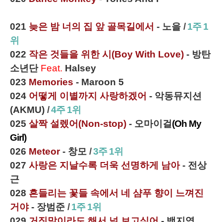
021
늦은 밤 너의 집 앞 골목길에서
- 노을
/
1주 1
위
022
작은 것들을 위한 시(Boy With Love)
- 방탄
소년단
Feat.
Halsey
023
Memories
- Maroon 5
024
어떻게 이별까지 사랑하겠어
- 악동뮤지션
(AKMU)
/
4주 1위
025
살짝 설렜어(Non-stop)
- 오마이걸
(Oh My
Girl)
026
Meteor
- 창모
/
3주 1위
027
사랑은 지날수록 더욱 선명하게 남아
- 전상
근
028
흔
들리는 꽃들 속에서 네 샴푸 향이 느껴진
거야
- 장범준
/
1주 1위
029
거짓말이라도 해서 널 보고싶어
- 백지영