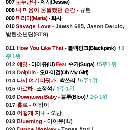
007
눈누난나
- 제시(Jessie)
008
내 마음이 움찔했던 순간
- 규현
009
마리아(Maria)
- 화사
010
Savage Love
- Jawsh 685, Jason Derulo,
방탄소년단(BTS)
011
How You Like That
- 블랙핑크(Blackpink)
/
3
주 1위
012
에잇
- 아이유(IU)
Feat.
슈가(Suga)
/
5주 1위
013
Dolphin
- 오마이걸(Oh My Girl)
014
다시 여기 바닷가
- 싹쓰리
/
5주 1위
015
아로하
- 조정석
/
3주 1위
016
Downtown Baby
- 블루(Bloo) /
2주 1위
017
홀로
- 이하이
018
어떻게 지내
- 오반
019
Blueming
- 아이유(IU)
020
Dance Monkey
- Tones And I