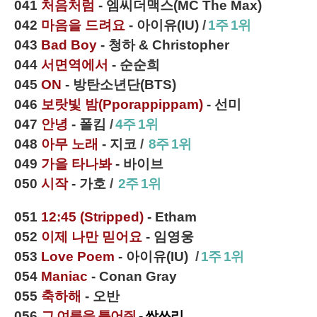
041
처음처럼
- 엠씨더맥스(MC The Max)
0
42
마음을 드려요
- 아이유(IU)
/
1주 1위
043
Bad Boy
- 청하 & Christopher
044
서면역에서
- 순순희
045
ON
- 방탄소년단(BTS)
046
보랏빛 밤(Pporappippam)
- 선미
047
안녕
- 폴킴
/
4주 1위
048
아무 노래
- 지코
/
8주 1위
049
가을 타나봐
- 바이브
050
시작
- 가호
/
2주 1위
051
12:45 (Stripped)
- Etham
052
이제 나만 믿어요
- 임영웅
053
Love Poem
- 아이유(IU)
/
1주 1위
054
Maniac
- Conan Gray
055
축하해
- 오반
056
그 여름을 틀어줘
- 싹쓰리