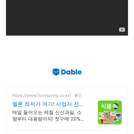
https://www.foodspring.co.kr/
광고
멜론 최저가 여기! 사업자 전용
특가
매일 들어오는 제철 신선과일, 소
량부터 대용량까지! 첫구매 20%즉
시할인