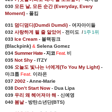
030
모
든 날, 모든 순간 (Everyday, Every
Moment)
- 폴킴
031
덤디덤디(Dumdi Dumdi)
- 여자아이들
032
사랑하게 될 줄 알았어
- 전미도
/
1주 1위
033
Ice Cream
- 블랙핑크
(Blackpink)
&
Selena Gomez
034
Summer Hate
- 지코
Feat.
비
035
Not Shy
- ITZY
036
오늘도 빛나는 너에게(To You My Light)
-
마크툽
Feat.
이라온
037
2002
- Anne-Marie
038
Don't Start Now
- Dua Lipa
039
우리 왜 헤어져야 해
- 신예영
040
봄날
- 방탄소년단
(BTS)