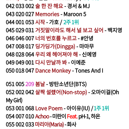
0
42
033 002
술 한
잔 해요
- 경서 & MJ
043
020 027
Memories
- Maroon 5
044
001 053
시작
- 가호
/
2주 1위
045
029 031
거짓말이라도 해서 널 보고 싶어
- 백지영
046
046 007
너의 번호를 누르고
- #안녕
047
008 017
딩가딩가(Dingga)
- 마마무
048
028 064
우리 왜 헤어져야 해
- 신예영
049 049 001
다시 만날까 봐
- 이예준
050
018 047
Dance Monkey
- Tones And I
051
005
209
봄날
- 방탄소년단
(BTS)
052
002 042
살짝 설렜어(Non-stop)
- 오마이걸
(Oh
My Girl)
053
001 068
Love Poem
- 아이유(IU)
/
1주 1위
054
007 010
Achoo
- 미란이
Feat.
pH-1, 하온
055
002 033
마리아(Maria)
- 화사