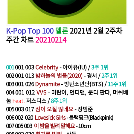
K-Pop Top 100
멜론
2021년 2월 2주차
주간 차트
20210214
001
001 003
Celebrity
- 아이유(IU) /
3주 1위
002
001 013
밤하늘의 별을(2020)
- 경서
/
2주 1위
003
001 026
Dynamite
- 방탄소년단(BTS) /
11주 1위
004
001 012
VVS
- 미란이, 먼디맨, 쿤디 판다, 머쉬베
놈
Feat.
저스디스
/
8주 1위
005
003 017
잠이 오질 않네요
- 장범준
006
002 020
Lovesick Girls
- 블랙핑크(Blackpink)
007
005 003
이 밤을 빌려 말해요
- 10cm
008
002 030
취기를 빌려
-
산들