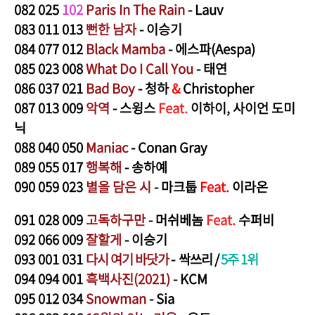
082
025
102
Paris In The Rain
- Lauv
083
011 013
뻔한 남자
- 이승기
084
0
77 012
Black Mamba
- 에스파(Aespa)
085
0
23 008
What Do I Call You
- 태연
086
037 021
Bad Boy
- 청하
&
Christopher
087
013 009
악역
- 스윙스
Feat.
이하이, 사이언 도미
닉
088
040 050
Maniac
- Conan Gray
089
055 017
행복해
- 송하예
090
059 023
별을 담은 시
- 마크툽
Feat.
이라온
091
028 009
고독하구만
- 머쉬베놈
Feat.
수퍼비
092
066 009
잘할게
- 이승기
093
001
031
다시 여기 바닷가
- 싹쓰리 /
5주 1위
094 094 001
흑백사진(2021)
- KCM
095
012 034
Snowman
- Sia