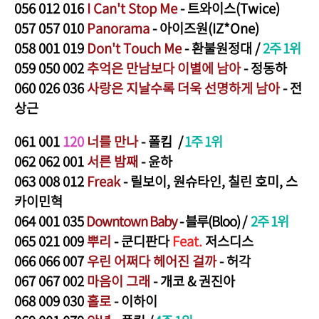
056
012 016
I Can't Stop Me
- 트와이스(Twice)
057
057 010
Panorama
- 아이즈원(IZ*One)
058
001 019
Don't Touch Me
- 환불원정대 /
2주 1위
059
050 002
추억은 만남보다 이별에 남아
- 정동하
060
026
036
사랑은 지날수록 더욱 선명하게 남아
- 전
상근
061
001
120
너를 만나
- 폴킴
/
1주 1위
062 062 001
서른 밤째
- 윤하
063
008 012
Freak
- 릴보이, 원슈타인, 칠린 호미, 스
카이민혁
064
001 035
Downtown Baby
- 블루(Bloo) /
2주 1위
065
02
1 009
뿌리
- 쿤디판다
Feat.
저스디스
066
066 007
우린 어쩌다 헤어진 걸까
- 허각
067
067 002
마음이 그래
- 개코 & 권진아
068
009 030
홀로
- 이하이