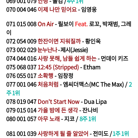
069
001 079
안녕
- 폴킴
/
4주 1위
070
004
046
이제 나만 믿어요
- 임영웅
071
015 008
On Air
- 릴보이
Feat.
로꼬, 박재범, 그레
이
072
054 009
한잔이면 지워질까
- 황인욱
073
002 029
눈누난나
- 제시(Jessie)
074
044 016
사랑 못해, 남들 쉽게 하는
- 먼데이 키즈
075
068 037
12:45 (Stripped)
- Etham
076
055 017
소확행
- 임창정
077
001 046
처음처럼
- 엠씨더맥스(MC The Max)
/
2
주 1위
078
019 047
Don't Start Now
- Dua Lipa
079
015 014
가을 밤에 든 생각
- 잔나비
080
001 057
아무 노래
- 지코
/
8주 1위
081
001 039
사랑하게 될 줄 알았어
- 전미도
/
1주 1위