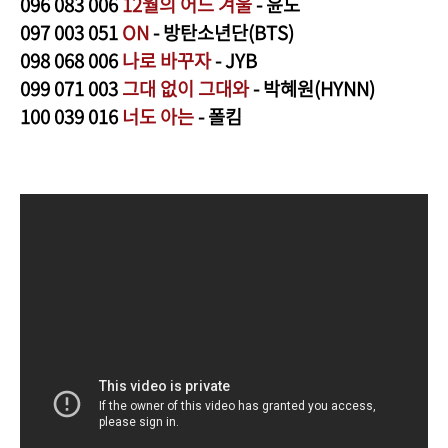
096
083 006
12월의 어느 겨울
- 윤도
097
003 051
ON
- 방탄소년단(BTS)
098
068 006
나로 바꾸자
- JYB
099
071 003
그대
없이 그대와
- 박혜원(HYNN)
100
039 016
너도 아는
- 폴킴