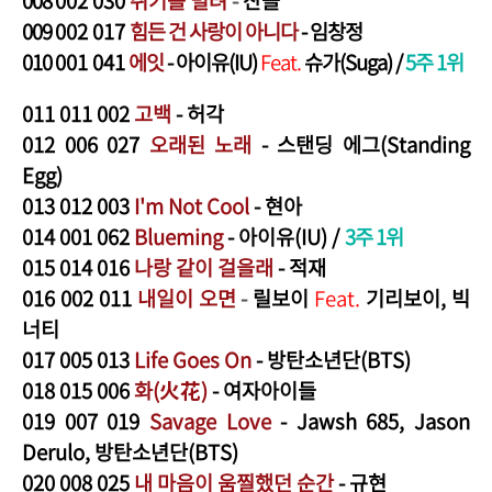
009
002 017
힘든 건 사랑이 아니다
- 임창정
01
0
0
01 041
에잇
- 아이유(IU)
Feat.
슈가(Suga)
/
5주 1위
011
011 002
고백
- 허각
012
006 027
오래된 노래
-
스탠딩 에그(Standing
Egg)
013
012 003
I'm Not Cool
- 현아
014
001 062
Blueming
- 아이유(IU)
/
3주 1위
015
014 016
나랑 같이 걸을래
- 적재
016
002 011
내일이 오면
-
릴보이
Feat.
기리보이, 빅
너티
017
005 013
Life Goes On
- 방탄소년단(BTS)
018
015 006
화(火花)
- 여자아이들
019
007 019
Savage Love
- Jawsh 685, Jason
Derulo, 방탄소년단(BTS)
020
008 025
내 마음이 움찔했던 순간
- 규현