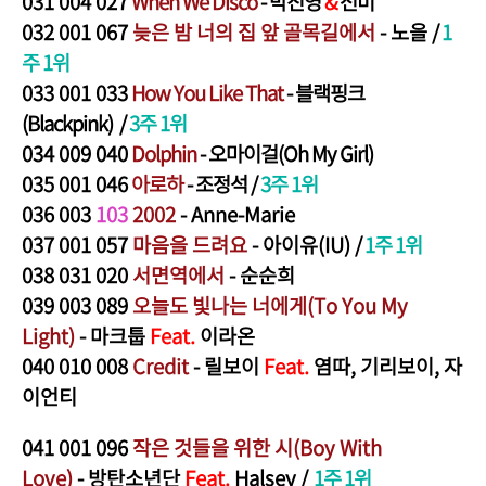
031
004 027
When We Disco
- 박진영
&
선미
032
001 067
늦은 밤 너의 집 앞 골목길에서
- 노을
/
1
주 1위
033
001 033
How You Like That
- 블랙핑크
(Blackpink)
/
3주 1위
034
009 040
Dolphin
- 오마이걸(Oh My Girl)
035
001 046
아로하
- 조정석
/
3주 1위
03
6
003
103
2002
- Anne-Marie
037
001 057
마음을 드려요
- 아이유(IU)
/
1주 1위
038
0
31 020
서면역에서
- 순순희
039
0
03 0
89
오늘도 빛나는 너에
게(To You My
Light)
- 마크툽
Feat.
이라온
040
010 008
Credit
-
릴보이
Feat.
염따, 기리보이, 자
이언티
041
001 096
작은 것들을 위한
시(Boy With
Love)
-
방탄소년단
Feat.
Halsey
/
1주 1위