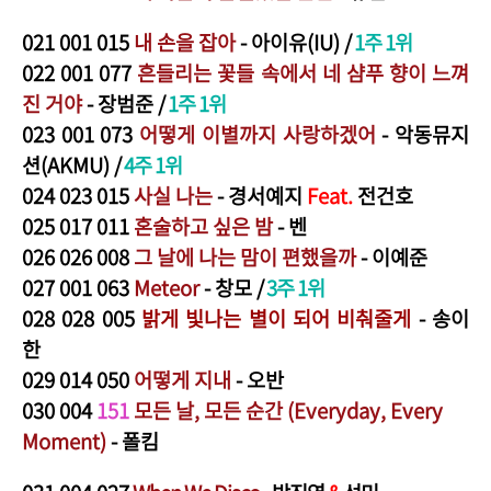
021
001 015
내 손을 잡아
- 아이유(IU)
/
1주 1위
022
001 077
흔
들리는 꽃들 속에서 네 샴푸 향이 느껴
진 거야
- 장범준
/
1주 1위
0
23
001
073
어떻게 이별까지 사랑하겠어
- 악동뮤지
션(AKMU)
/
4주 1위
024
023 015
사실 나는
- 경서예지
Feat.
전건호
025
017 011
혼술하고 싶은 밤
- 벤
026
026 008
그 날에 나는 맘이 편했을까
- 이예준
027
001 063
Meteor
- 창모
/
3주 1위
028
028 005
밝게 빛나는 별이 되어 비춰줄게
- 송이
한
029
014 050
어떻게 지내
- 오반
03
0
0
04
151
모
든 날, 모든 순간 (Everyday, Every
Moment)
- 폴킴