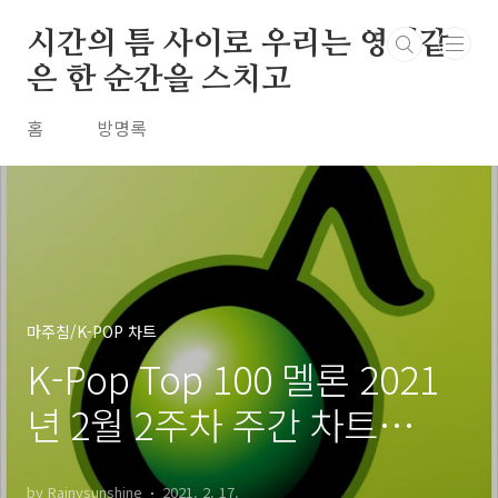
본문 바로가기
시간의 틈 사이로 우리는 영원같
은 한 순간을 스치고
홈
방명록
마주침/K-POP 차트
K-Pop Top 100 멜론 2021
년 2월 2주차 주간 차트
20210214
by Rainysunshine
2021. 2. 17.