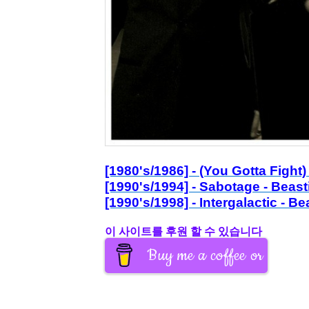
[1980's/1986] - (You Gotta Fight
[1990's/1994] - Sabotage - Beas
[1990's/1998] - Intergalactic - B
이 사이트를 후원 할 수 있습니다
Buy me a coffee or