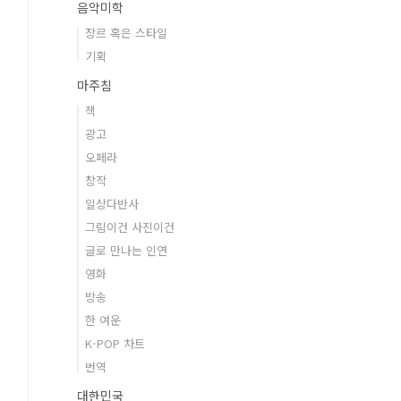
음악미학
장르 혹은 스타일
기획
마주침
책
광고
오페라
창작
일상다반사
그림이건 사진이건
글로 만나는 인연
영화
방송
한 여운
K-POP 차트
번역
대한민국