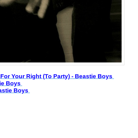
) For Your Right (To Party) - Beastie Boys
tie Boys
eastie Boys