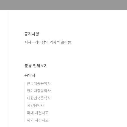
공지사항
저서 - 케이팝의 역사적 순간들
분류 전체보기
음악사
한국대중음악사
영미대중음악사
대한민국음악사
서양음악사
국내 사건사고
해외 사건사고