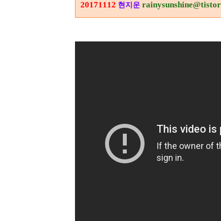
20171112
rainysunshine@tisto
현지운