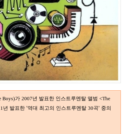
가
년 발표한 인스트루멘탈 앨범
e Boys)
2007
<The
년 발표한 '역대 최고의 인스트루멘탈
곡' 중의
11
30