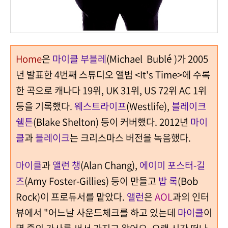
Home
은
마이클 부블레
(Michael Bublé )가 2005
년 발표한 4번째 스튜디오 앨범 <It's Time>에 수록
한 곡으로 캐나다 19위, UK 31위, US 72위 AC 1위
등을 기록했다.
웨스트라이프
(Westlife),
블레이크
쉘튼
(Blake Shelton) 등이 커버했다. 2012년
마이
클
과
블레이크
는 크리스마스 버전을 녹음했다.
마이클
과
앨런 챙
(Alan Chang),
에이미 포스터-길
즈
(Amy Foster-Gillies) 등이 만들고
밥 록
(Bob
Rock)이 프로듀서를 맡았다.
앨런
은
AOL
과의 인터
뷰에서 "어느날 사운드체크를 하고 있는데
마이클
이