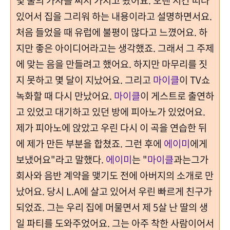
몇 줄의 가사를 써서 가지고 왔어요. 오랜 시간 떠나
있어서 집을 그리워 하는 내용이라고 설명하면서요.
처음 들었을 때 유럽에 불평이 많다고 느꼈어요. 하
지만 좋은 아이디어라고는 생각했죠. 그래서 그 주제
에 맞는 음을 만들려고 했어요. 하지만 마무리를 짓
지 못하고 몇 달이 지났어요. 그리고
마이클
이 TV쇼
녹화할 때 다시 만났어요.
마이클
이 게스트로 출연하
고 있었고 대기하고 있던 방에 피아노가 있었어요.
제가 피아노에 앉았고 우린 다시 이 곡을 연습한 뒤
에 제가 만든 부분을 합쳤죠. 그런 후에
에이미
에게
보냈어요"라고 말했다.
에이미
는 "
마이클
과는그가
회사와 음반 계약을 맺기도 전에 아버지의 소개로 만
났어요. 당시 L.A에 살고 있어서 우린 빠르게 친구가
되었죠. 그는 우리 집에 머물면서 제 5살 난 딸의 생
일 파티를 도와주었어요. 그는 아주 착한 사람이어서