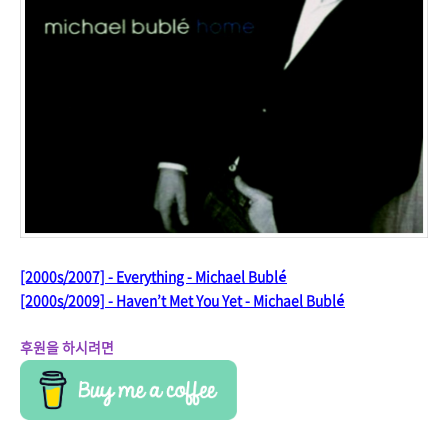
[2000s/2007] - Everything - Michael Bublé
[2000s/2009] - Haven’t Met You Yet - Michael Bublé
후원을 하시려면