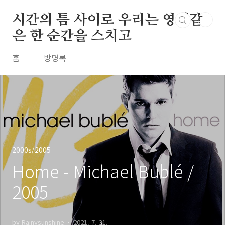
본문 바로가기
시간의 틈 사이로 우리는 영원같
은 한 순간을 스치고
홈
방명록
2000s/2005
Home - Michael Bublé /
2005
by Rainysunshine
2021. 7. 31.