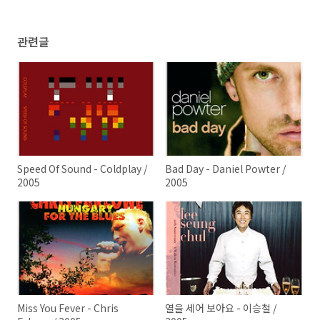
관련글
Speed Of Sound - Coldplay /
Bad Day - Daniel Powter /
2005
2005
Miss You Fever - Chris
열을 세어 보아요 - 이승철 /