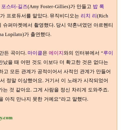
 포스터
길즈
가 만들고
밥 록
-
(Amy Foster-Gillies)
가 프로듀서를 맡았다
뮤직비디오는
리치 리
.
(Rich
의 슈퍼마켓에서 촬영했다
당시 약혼녀였던 아르헨티
.
가 출연했다
na Lopilato)
.
 만든 곡이다
마이클
은
에이지
와의 인터뷰에서
루이
.
“
만났을 때 어떤 것도 이보다 더 확고한 것은 없다는
하고 모든 관계가 공적이어서
사적인 관계가 만들어
서 정말 이상했어요
거기서 이 노래가 시작되었어
.
가는 것 같아요
그게 사람을 정신 차리게 도와주죠
.
.
을 아직 만나지 못한 거예요
라고 말했다
”
.
ry.com