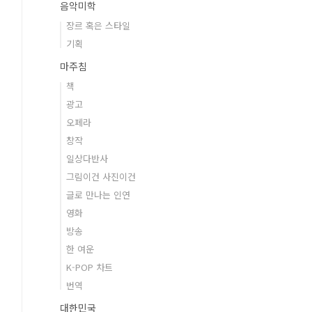
음악미학
장르 혹은 스타일
기획
마주침
책
광고
오페라
창작
일상다반사
그림이건 사진이건
글로 만나는 인연
영화
방송
한 여운
K-POP 차트
번역
대한민국