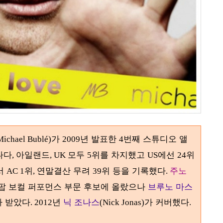
가
년 발표한
번째 스튜디오 앨
Michael Bublé)
2009
4
나다
아일랜드
모두
위를 차지했고
에선
위
,
, UK
5
US
24
서
위
연말결산 무려
위 등을 기록했다
주노
AC 1
,
39
.
팝 보컬 퍼포먼스 부문 후보에 올랐으나
브루노 마스
가 받았다
년
닉 조나스
가 커버했다
. 2012
(Nick Jonas)
.