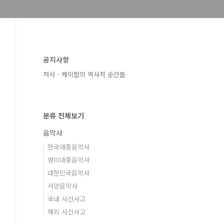
공지사항
저서 - 케이팝의 역사적 순간들
분류 전체보기
음악사
한국대중음악사
영미대중음악사
대한민국음악사
서양음악사
국내 사건사고
해외 사건사고