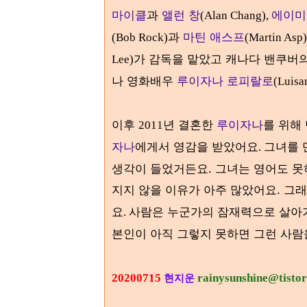
마이클
과
앨런 창
에이미
(Alan Chang),
과
마틴 애스프
(Bob Rock)
(Martin Asp)
가 감독을 맡았고 캐나다 밴쿠버
Lee)
나 영화배우
루이자나 로피랄로
(Luisa
이후
년 결혼한
루이자나
를 위해
2011
자나
에게서 영감을 받았어요
그녀를 
.
생각이 들었거든요. 그녀는
영어도 못
지지 않을 이유가 아주 많았어요.
그래
요
사람은 누군가의 잠재력으로 살아
.
본인이 아직 그렇지 못하면 그런 사람
20200715
rainysunshine@tisto
현지운