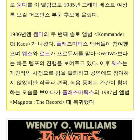
로
웬디
를 이 앨범으로
년 그래미 베스트 여성
1985
록 보컬 퍼포먼스 부문 후보에 올랐다.
년엔
웬디
의 두 번째 솔로 앨범
1986
<Kommander
가 나왔다
플래즈마틱스
멤버들이 참여했
Of Kaos>
.
으며
웨스
와
로드
가 프로듀서를 맡아
보다
<WOW>
는 빠른 템포의 진행을 보여주고 있다
웨스
는
. 이후
개인적인 사정으로 팀을 탈퇴하고 공연에도 참여하
지 않았지만 작곡과 편곡
녹음 등에는 간간이 참여
,
하는 모습을 보이다가
플래즈마틱스
의
년 앨범
1987
때 복귀했다
<Maggots : The Record>
.