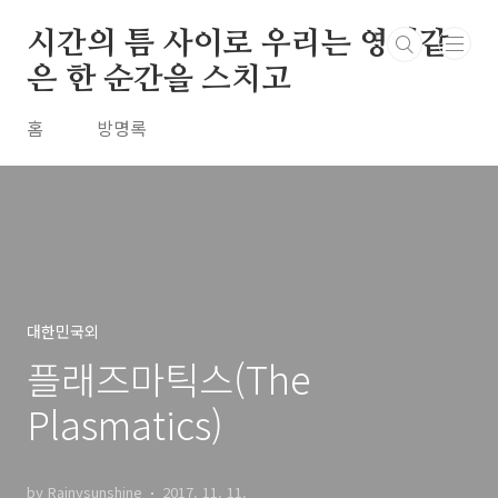
본문 바로가기
시간의 틈 사이로 우리는 영원같
은 한 순간을 스치고
홈
방명록
대한민국외
플래즈마틱스(The
Plasmatics)
by Rainysunshine
2017. 11. 11.