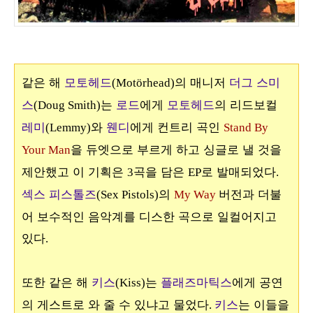
같은 해
모토헤드
의 매니저
더그 스미
(Motörhead)
스
는
로드
에게
모토헤드
의 리드보컬
(Doug Smith)
레미
와
웬디
에게 컨트리 곡인
(Lemmy)
Stand By
을 듀엣으로 부르게 하고 싱글로 낼 것을
Your Man
제안했고 이 기획은
곡을 담은
로 발매되었다
3
EP
.
섹스 피스톨즈
의
버전과 더불
(Sex Pistols)
My Way
어 보수적인 음악계를 디스한 곡으로 일컬어지고
있다
.
또한 같은 해
키스
는
플래즈마틱스
에게 공연
(Kiss)
의 게스트로 와 줄 수 있냐고 물었다
키스
는 이들을
.