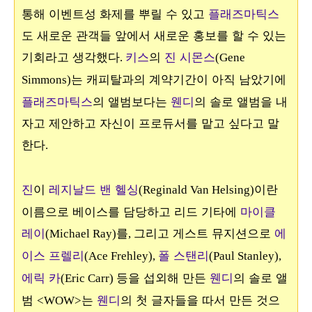
통해 이벤트성 화제를 뿌릴 수 있고
플래즈마틱스
도 새로운 관객들 앞에서 새로운 홍보를 할 수 있는
기회라고 생각했다
키스
의
진 시몬스
.
(Gene
는 캐피탈과의 계약기간이 아직 남았기에
Simmons)
플래즈마틱스
의 앨범보다는
웬디
의 솔로 앨범을 내
자고 제안하고 자신이 프로듀서를 맡고 싶다고 말
한다
.
진
이
레지날드 밴 헬싱
이란
(Reginald Van Helsing)
이름으로 베이스를 담당하고 리드 기타에
마이클
레이
를
그리고 게스트 뮤지션으로
에
(Michael Ray)
,
이스 프렐리
폴 스탠리
(Ace Frehley),
(Paul Stanley),
에릭 카
등을 섭외해 만든
웬디
의 솔로 앨
(Eric Carr)
범
는
웬디
의 첫 글자들을 따서 만든 것으
<WOW>