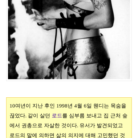
여년이 지난 후인
년
월
일 웬디는 목숨을
10
1998
4
6
끊었다
같이 살던
로드
를 심부름 보내고 집 근처 숲
.
에서 권총으로 자살한 것이다
유서가 발견되었고
.
로드의 말에 의하면 삶의 의지에 대해 고민했던 것