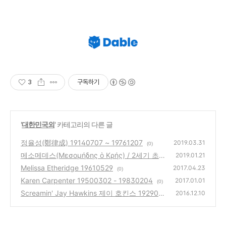
3
구독하기
'
대한민국외
' 카테고리의 다른 글
정율성(鄭律成) 19140707 ~ 19761207
2019.03.31
(0)
메소메데스(Μεσομήδης ὁ Κρής) / 2세기 초
2019.01.21
Melissa Etheridge 19610529
(0)
2017.04.23
(0)
Karen Carpenter 19500302 - 19830204
2017.01.01
(0)
Screamin' Jay Hawkins 제이 호킨스 192907
2016.12.10
18 ~ 20000212
(0)