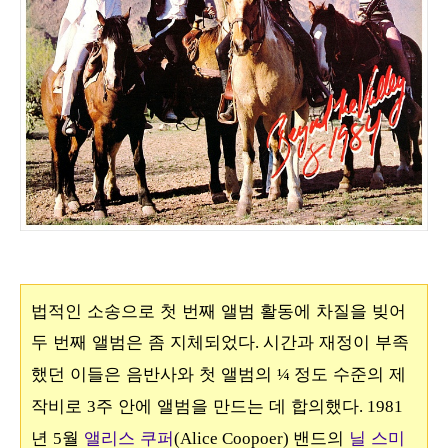
법적인 소송으로 첫 번째 앨범 활동에 차질을 빚어
두 번째 앨범은 좀 지체되었다
시간과 재정이 부족
.
했던 이들은 음반사와 첫 앨범의
정도 수준의 제
¼
작비로
주 안에 앨범을 만드는 데 합의했다
3
. 1981
년
월
앨리스 쿠퍼
밴드의
닐 스미
5
(Alice Coopoer)