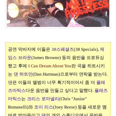
공연 막바지에 이들은
스페셜즈
제
38
(38 Specials),
임스 브라운
등의 음반을 프로듀싱
(James Browne)
했고 후에
란 곡을 히트시키
I Can Dream About You
는
댄 하트만
으로부터 연락을 받는다
(Dan Hartman)
.
댄
은 이들의 앨범이 너무 획기적이어서 좀 더
플래
즈마틱스
다운 음반을 만들고 싶다고 말했다
플래즈
.
마틱스
는
크리스 로마넬리
(Chris "Junior"
와
조이 리스
등을 새로운 멤
Romanelli)
(Joey Reese)
버로 받아들이고
댄
의 개인 스튜디오에서 음반을