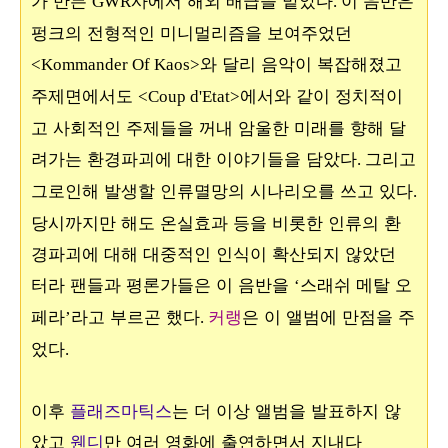
가 만든
사에서 해외 배급을 맡았다
이 음반은
GWR
.
펑크의 전형적인 미니멀리즘을 보여주었던
와 달리 음악이 복잡해졌고
<Kommander Of Kaos>
주제면에서도
에서와 같이 정치적이
<Coup d'Etat>
고 사회적인 주제들을 꺼내 암울한 미래를 향해 달
려가는 환경파괴에 대한 이야기들을 담았다
그리고
.
그로인해 발생할 인류멸망의 시나리오를 쓰고 있다
.
당시까지만 해도 온실효과 등을 비롯한 인류의 환
경파괴에 대해 대중적인 인식이 확산되지 않았던
터라 팬들과 평론가들은 이 음반을
스래쉬 메탈 오
‘
페라
라고 부르곤 했다
커랭
은
이 앨범에 만점
을 주
’
.
었다
.
이후
플래즈마틱스
는 더 이상 앨범을 발표하지 않
았고
웬디
만 여러 영화에 출연하면서 지내다