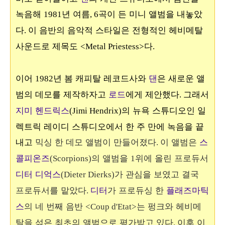
녹음해
년 여름
곡이 든 미니 앨범을 내놓았
1981
, 6
다
이 음반의 음악적 스타일은 전형적인 헤비메탈
.
사운드로 제목도
다
<Metal Priestess>
.
이어
년 봄 캐피탈 레코드사와
댄
은 새로운 앨
1982
범의 데모를 제작하자고
로드
에게 제안했다
그래서
.
지미 헨드릭스
의 뉴욕 스튜디오인 일
(Jimi Hendrix)
렉트릭 레이디 스튜디오에서 한 주 만에 녹음을 끝
내고
믹싱 한 데모 앨범이 만들어졌다
이 앨범은
스
.
콜피온즈
의 앨범을
위에 올린 프로듀서
(Scorpions)
1
디터 디억스
가 관심을 보였고 결국
(Dieter Dierks)
프로듀서를 맡았다
디터
가 프로듀싱 한
플래즈마틱
.
스
의 네 번째 음반
는 펑크와 헤비메
<Coup d'Etat>
탈을 섞은 최초의 앨범으로 평가받고 있다
이후 이
.