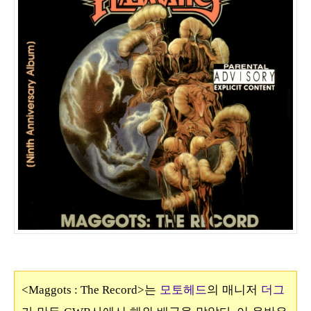
는
모토헤드
의 매니저
더그
<Maggots : The Record>