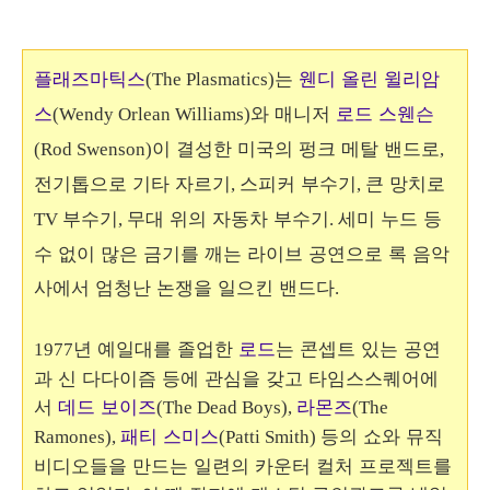
플래즈마틱스
는
웬디 올린 윌리암
(The Plasmatics)
스
와 매니저
로드 스웬슨
(Wendy Orlean Williams)
이 결성한 미국의 펑크 메탈 밴드로
(Rod Swenson)
,
전기톱으로 기타 자르기
스피커 부수기
큰 망치로
,
,
부수기
무대 위의 자동차 부수기
세미 누드 등
TV
,
.
수 없이 많은 금기를 깨는 라이브 공연으로 록 음악
사에서 엄청난 논쟁을 일으킨 밴드다
.
년 예일대를 졸업한
로드
는 콘셉트 있는 공연
1977
과 신 다다이즘 등에 관심을 갖고 타임스스퀘어에
서
데드 보이즈
라몬즈
(The Dead Boys),
(The
패티 스미스
등의 쇼와 뮤직
Ramones),
(Patti Smith)
비디오들을 만드는 일련의 카운터 컬처 프로젝트를