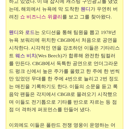
하고 있었다
이 때 잡지에 캐스팅 구인광고를 냈었
.
는데
해외에서 뉴욕에 막 도착한
웬디
가 우연히 버
,
려진
쇼 비즈니스 위클리
를
보고 그를 찾아왔다
.
웬디
와
로드
는 오디션을 통해 팀원을 뽑고
년
1978
뉴욕 보워리에 위치한
에서 처음으로 공연을
CBGB
시작한다
시각적인 면을 강조하던 이들은 기타리스
.
트
웨스 비치
가 합류해 완전한 팀컬러
(Wes Beech)
를 만든다
에서 독특한 공연으로 언더그라운
. CBGB
드 펑크 신에서 높은 주가를 올렸고 한 주에 한 번씩
만 있었던 무대를 한 주에
번으로 늘리고
번 정도
4
2
는 매진을 기록하기도 한다
이들의 소문을 듣고 록
.
음악 팬들은 각지에서
로 몰려오기 시작했으
CBGB
며 이들도 전기톱으로 기타를 반으로 자르는 등 점
점 더 격하게 퍼포먼스를 만들어 냈다
.
이외에도 이들은 폴란드 전쟁 영웅이 운영하는 어