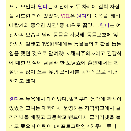
으로 보인다
웬디
는 이전에도 두 차례에 걸쳐 자살
.
을 시도한 적이 있었다
은
웬디
의 죽음을 '헤비
.
VH1
메탈계의 중요한 사건' 중
위로 꼽았다
웬디
는 여
43
.
전사의 모습과 달리 동물을 사랑해
동물보호에 앞
,
장서서 일했고 19
년대에는 동물들의 재활을 돕는
90
일을 했던 것으로 알려졌다
채식주의자이고 건강식
.
에 대한 인식이 남달라 한 모닝쇼에 출연해서는 흰
설탕을 많이 쓰는 유명 요리사를 공개적으로 비난
하기도 했다
.
웬디
는 뉴욕에서 태어났다
일찍부터 음악에 관심이
.
있었던 그녀는 대학에서 운영하는 지역학교에서 클
라리넷을 배웠고 고등학교 밴드에서 클라리넷을 불
기도 했으며 어린이
프로그램인
하우디 두디
TV
<