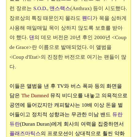
런 장르는
앤스랙스
등이 시도했다
S.O.D.
,
(Anthrax)
.
웬디
가 목을 심하게
장르상의 특징 때문인지 몰라도
사용해 매일매일 목이 상하지 않도록 보호를 받아
야 했다
댄
의 데모 버전은
년 후인
년
.
20
2000
<Coup
란 이름으로 발매되었다
이 앨범을
de Grace>
.
의 진정한 버전으로 여기는 팬들이 많
<Coup d'Etat>
다
.
이들은 앨범을 낸 후
와 버스 폭파 등의 화면을
TV
담은
뮤직 비디오를 내놓고 의욕적으로
The Damned
공연에 들어갔지만 캐피탈사는
배 이상 돈을 벌
10
어들이고 정치적 성향과는 무관한 미남 밴드
듀란
듀란
에게 회사의 여력을 집중하면서
(Duran Duran)
플래즈마틱스
의 프로모션이 상대적으로 훨씬 약화