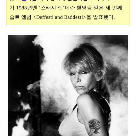
가
년엔
스래시 랩
이란 별명을 얻은 세 번째
1988
‘
’
솔로 앨범
을 발표했다
<Deffest! and Baddest!>
.