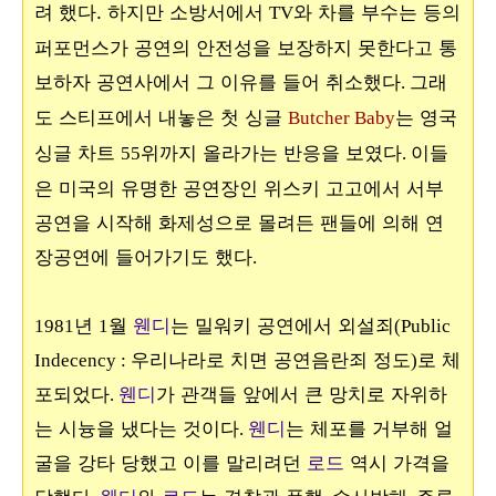
려 했다. 하지만 소방서에서
와 차를 부수는 등의
TV
퍼포먼스가 공연의 안전성을 보장하지 못한다고 통
보하자 공연사에서 그 이유를 들어 취소했다
그래
.
도 스티프에서 내놓은 첫 싱글
는 영국
Butcher Baby
싱글 차트
위까지 올라가는 반응을 보였다
이들
55
.
은 미국의 유명한 공연장인 위스키 고고에서 서부
공연을 시작해 화제성으로 몰려든 팬들에 의해 연
장공연에 들어가기도 했다
.
년
월
웬디
는 밀워키 공연에서 외설죄
1981
1
(Public
우리나라로 치면 공연음란죄 정도
로 체
Indecency :
)
포되었다
웬디
가 관객들 앞에서 큰 망치로 자위하
.
는 시늉을 냈다는 것이다
웬디
는 체포를 거부해 얼
.
굴을 강타 당했고 이를 말리려던
로드
역시 가격을