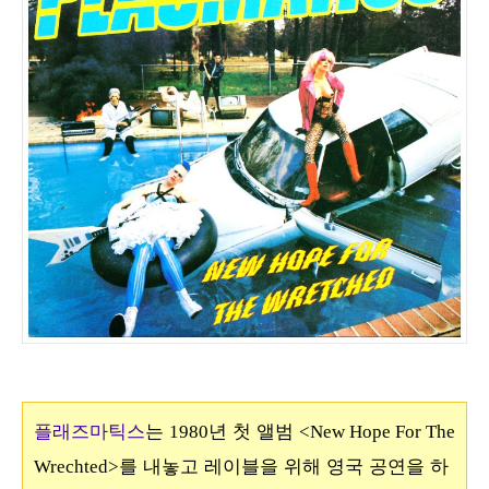
플래즈마틱스
는
년 첫 앨범
1980
<New Hope For The
를 내놓고
레이블을 위해 영국 공연을 하
Wrechted>