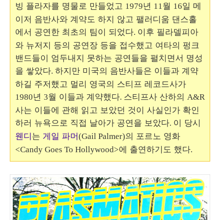
빙 플라자를 명물로 만들었고
년
월
일 메
1979
11
16
이저 음반사와 계약도 하지 않고 팰러디움 댄스홀
에서 공연한 최초의 팀이 되었다
이후 필라델피아
.
와 뉴저지 등의 공연장 등을 접수했고 여타의 펑크
밴드들이 엄두내지 못하는 공연들을 펼치면서 명성
을 쌓았다
하지만 미국의 음반사들은 이들과 계약
.
하길 주저했고 멀리 영국의 스티프 레코드사가
년
월 이들과 계약했다
스티프사 산하의
1980
3
.
A&R
사는 이들에 관해 읽고 보았던 것이 사실인가 확인
하러 뉴욕으로 직접 날아가 공연을 보았다
이 당시
.
웬디
는
게일 파머
의 포르노 영화
(Gail Palmer)
에 출연하기도 했다
<Candy Goes To Hollywood>
.