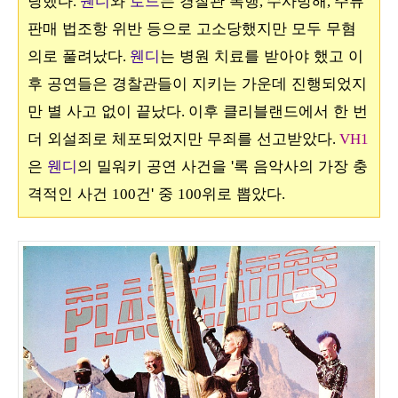
당했다
웬디
와
로드
는 경찰관 폭행
수사방해
주류
.
,
,
판매 법조항 위반 등으로 고소당했지만 모두 무혐
의로 풀려났다
웬디
는 병원 치료를 받아야 했고 이
.
후 공연들은 경찰관들이 지키는 가운데 진행되었지
만 별 사고 없이 끝났다
이후 클리블랜드에서 한 번
.
더 외설죄로 체포되었지만 무죄를 선고받았다
.
VH1
은
웬디
의 밀워키 공연 사건을 '록 음악사의 가장 충
격적인 사건
건' 중
위로 뽑았다
100
100
.