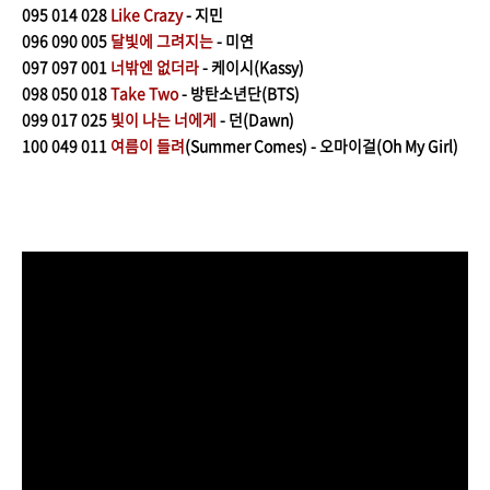
095
014 028
Like Crazy
- 지민
096
090 005
달빛에 그려지는
- 미연
097 097 001
너밖엔 없더라
- 케이시(Kassy)
098
050 018
Take Two
- 방탄소년단(BTS)
099
017 025
빛이 나는 너에게
- 던(Dawn)
100
049 011
여름이 들려
(Summer Comes) - 오마이걸(Oh My Girl)