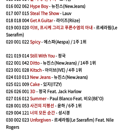
016
002 062
Hype Boy
- 뉴진스(NewJeans)
017
007 015
Steal The Show
- Lauv
018
018 004
Get A Guitar
- 라이즈(Riize)
019
003 020
이브, 프시케 그리고 푸른수염의 아내
- 르세라핌(Le
Sserafim)
020
001 022
Spicy
- 에스파(Aespa) / 1주 1위
021
019 014
Still With You
- 정국
022
001 042
Ditto
- 뉴진스(NewJeans) / 14주 1위
023
001 028
Kitsch
- 아이브(IVE) / 4주 1위
024
010 013
New Jeans
- 뉴진스(NewJeans)
025
021 009
Cake
- 있지(ITZY)
026 026 001
3D
- 정국 Feat. Jack Harlow
027
016 012
Summer
- Paul Blanco Feat. 비오(BE'O)
028
001 053
사건의 지평선
- 윤하 / 6주 1위
029
004 121
너의 모든 순간
- 성시경
030
002 023
Unforgiven
- 르세라핌(Le Sserafim) Feat. Nile
Rogers