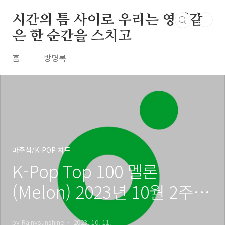
본문 바로가기
시간의 틈 사이로 우리는 영원같
은 한 순간을 스치고
홈
방명록
마주침/K-POP 차트
K-Pop Top 100 멜론
(Melon) 2023년 10월 2주차
주간 차트 20231008
by Rainysunshine
2023. 10. 11.