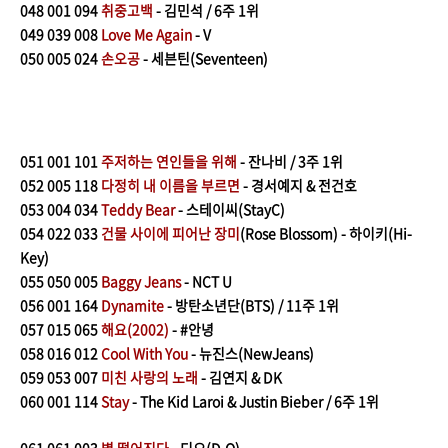
048
001 094
취중고백
- 김민석 / 6주 1위
049
039 008
Love Me Again
- V
050
005 024
손오공
- 세븐틴(Seventeen)
051
001 101
주저하는 연인들을 위해
- 잔나비 / 3주 1위
052
005 118
다정히 내 이름을 부르면
- 경서예지 & 전건호
053
004 034
Teddy Bear
- 스테이씨(StayC)
054
022 033
건물 사이에 피어난 장미
(Rose Blossom) - 하이키(Hi-
Key)
055
050 005
Baggy Jeans
- NCT U
056
001 164
Dynamite
- 방탄소년단(BTS) / 11주 1위
057
015 065
해요(2002)
- #안녕
058
016 012
Cool With You
- 뉴진스(NewJeans)
059
053 007
미친 사랑의 노래
- 김연지 & DK
060
001 114
Stay
- The Kid Laroi & Justin Bieber / 6주 1위