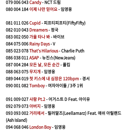
079
006 043
Candy
- NCT 드림
080
004 184
이제 나만 믿어요
- 임영웅
081
011 026
Cupid
- 피프티피프티(FiftyFifty)
082
010 043
Dreamers
- 정국
083 002 050
가을 타나 봐
- 바이브
084
075 006
Rainy Days
- V
085
023 078
That's Hilarious
- Charlie Puth
086
038 011
ASAP
- 뉴진스(NewJeans)
087
004 284
모든 날, 모든 순간
- 폴킴
088
063 075
무지개
- 임영웅
089
044 019
첫 키스에 내 심장은 120bpm
- 경서
090
001 082
Tomboy
- 여자아이들 / 3주 1위
091
009 027
사람 Pt.2
- 어거스트 D Feat. 아이유
092
079 073
아버지
- 임영웅
093
093 002
거리에서
- 릴러말즈(Leellamarz) Feat. 애쉬 아릴랜드
(Ash Island)
094 068 046
London Boy
- 임영웅