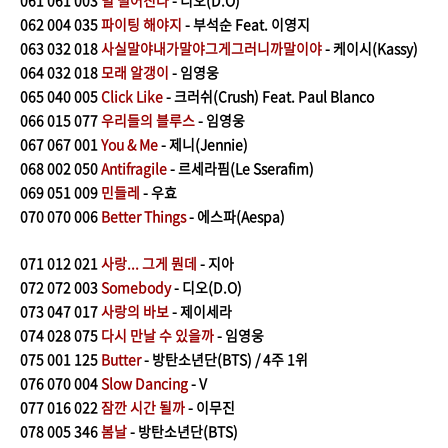
061
061 003
별 떨어진다
- 디오(D.O)
062
004 035
파이팅 해야지
- 부석순 Feat. 이영지
063
032 018
사실말야내가말야그게그러니까말이야
- 케이시(Kassy)
064
032 018
모래 알갱이
- 임영웅
065
040 005
Click Like
- 크러쉬(Crush) Feat. Paul Blanco
066
015 077
우리들의 블루스
- 임영웅
067 067 001
You & Me
- 제니(Jennie)
068
002 050
Antifragile
- 르세라핌(Le Sserafim)
069
051 009
민들레
- 우효
070
070
006
Better Things
- 에스파(Aespa)
071
012
021
사랑... 그게 뭔데
- 지아
072
072 003
Somebody
- 디오(D.O)
073
047 017
사랑의 바보
- 제이세라
074
028 075
다시 만날 수 있을까
- 임영웅
075
001 125
Butter
- 방탄소년단(BTS) / 4주 1위
076
070 004
Slow Dancing
- V
077
016
022
잠깐 시간 될까
- 이무진
078
005 346
봄날
- 방탄소년단(BTS)