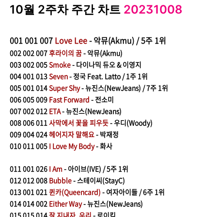
10월 2주차 주간 차트
20231008
001
001 007
Love Lee
- 악뮤(Akmu) / 5주 1위
002
002 007
후라이의 꿈
- 악뮤(Akmu)
003
002 005
Smoke
- 다이나믹 듀오 & 이영지
004
001 013
Seven
- 정국 Feat. Latto / 1주 1위
005
001 014
Super Shy
- 뉴진스(NewJeans) / 7주 1위
006
005 009
Fast Forward
- 전소미
007
002 012
ETA
- 뉴진스(NewJeans)
008
006 011
사막에서 꽃을 피우듯
- 우디(Woody)
009
004 024
헤어지자 말해요
- 박재정
010
011 005
I Love My Body
- 화사
011
001 026
I Am
- 아이브(IVE) / 5주 1위
012
012 008
Bubble
- 스테이씨(StayC)
013
001 021
퀸카(Queencard)
- 여자아이들 / 6주 1위
014
014 002
Either Way
- 뉴진스(NewJeans)
015
015 014
잘 지내자, 우리
- 로이킴