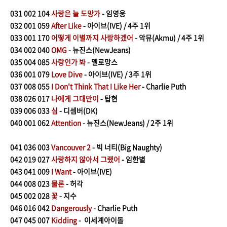
031
002 104
사랑은 늘 도망가
- 임영웅
032
001 059
After Like
- 아이브(IVE) / 4주 1위
033
001 170
어떻게 이별까지 사랑하겠어
- 악뮤(Akmu) / 4주 1위
​034
002 040
OMG
- 뉴진스(NewJeans)
035
004 085
사랑인가 봐
- 멜로망스
036
001 079
Love Dive
- 아이브(IVE) / 3주 1위
037
008 055
I Don't Think That I Like Her
- Charlie Puth
038
026 017
나에게 그대만이
- 탑현
039
006 033
심
- 디셈버(DK)
040
001
062
Attention
- 뉴진스(NewJeans) / 2주 1위
041
036 003
Vancouver 2
- 빅 너티(Big Naughty)
042
019 027
사랑하지 않아서 그랬어
- 임한별
043
041 009
I Want
- 아이브(IVE)
044
008 023
물론
- 허각
045
002 028
꽃
- 지수
046
016 042
Dangerously
- Charlie Puth
047
045 007
Kidding
- 이세계아이돌