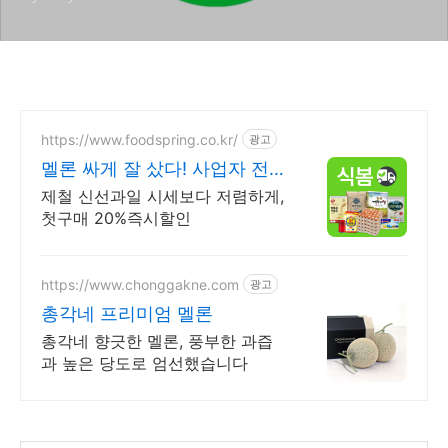
https://www.foodspring.co.kr/
광고
멜론 싸게 잘 샀다! 사업자 전용
특가
제철 신선과일 시세보다 저렴하게,
첫구매 20%즉시할인
https://www.chonggakne.com
광고
총각네 프리미엄 멜론
총각네 향긋한 멜론, 풍부한 과즙
과 높은 당도로 엄선했습니다