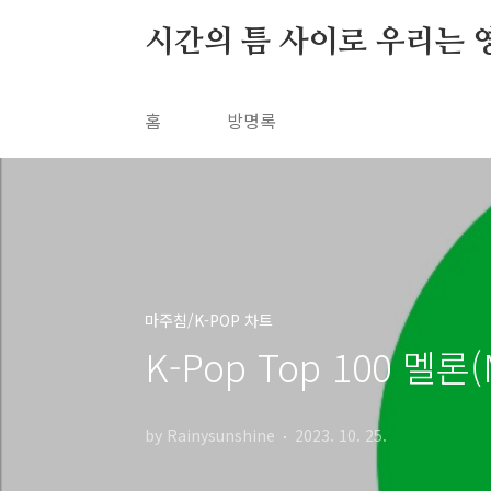
본문 바로가기
시간의 틈 사이로 우리는 
홈
방명록
마주침/K-POP 차트
K-Pop Top 100 멜론
by Rainysunshine
2023. 10. 25.