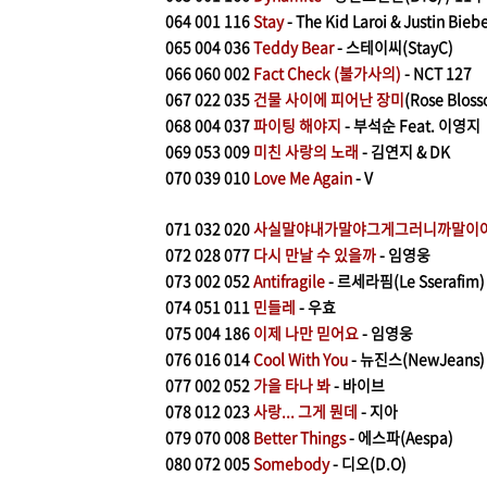
064
001 116
Stay
- The Kid Laroi & Justin Bieb
065
004 036
Teddy Bear
- 스테이씨(StayC)
066
060 002
Fact Check (불가사의)
- NCT 127
067
022 035
건물 사이에 피어난 장미
(Rose Blos
068
004 037
파이팅 해야지
- 부석순 Feat. 이영지
069
053 009
미친 사랑의 노래
- 김연지 & DK
070
039 010
Love Me Again
- V
071
032 020
사실말야내가말야그게그러니까말이
072
028 077
다시 만날 수 있을까
- 임영웅
073
002 052
Antifragile
- 르세라핌(Le Sserafim
074
051 011
민들레
- 우효
075
004 186
이제 나만 믿어요
- 임영웅
076
016 014
Cool With You
- 뉴진스(NewJeans
077
002 052
가을 타나 봐
- 바이브
078
012
023
사랑... 그게 뭔데
- 지아
079
070
008
Better Things
- 에스파(Aespa)
080
072 005
Somebody
- 디오(D.O)