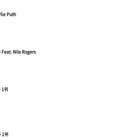
lie Puth
Feat. Nile Rogers
주 1위
주 1위