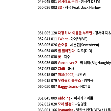
049 049 001
잠시라도 우리
- 성시경 & 나얼
050
026 003
3D
- 정국 Feat. Jack Harlow
051
005 120
다정히 내 이름을 부르면
- 경서예지 
052
041 011
I Want
- 아이브(IVE)
053
005 026
손오공
- 세븐틴(Seventeen)
054
054 005
별 떨어진다
- 디오(D.O)
055
002 030
꽃
- 지수
056
036 005
Vancouver 2
- 빅 너티(Big Naughty
057
057 002
Chili
- 화사
058
015 067
해요(2002)
- #안녕
059
015 079
우리들의 블루스
- 임영웅
060
050 007
Baggy Jeans
- NCT U
061
045 009
Kidding
- 이세계아이돌
062
032 020
모래 알갱이
- 임영웅
063
001 166
Dynamite
- 방탄소년단(BTS) / 11주