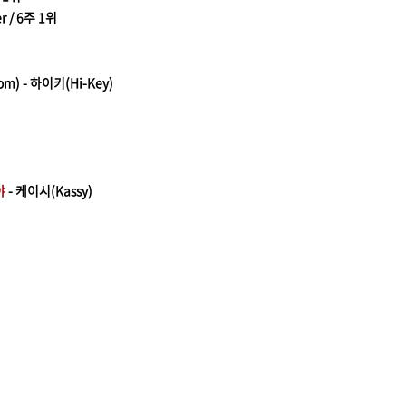
er / 6주 1위
som) - 하이키(Hi-Key)
야
- 케이시(Kassy)
)
)