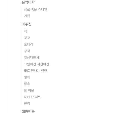
음악미학
장르 혹은 스타일
기획
마주침
책
광고
오페라
창작
일상다반사
그림이건 사진이건
글로 만나는 인연
영화
방송
한 여운
K-POP 차트
번역
대한민국