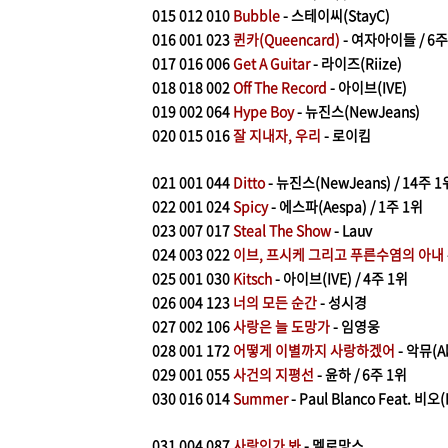
015
012 010
Bubble
- 스테이씨(StayC)
016
001 023
퀸카(Queencard)
- 여자아이들 / 6
017
016 006
Get A Guitar
- 라이즈(Riize)
018
018 002
Off The Record
- 아이브(IVE)
019
002 064
Hype Boy
- 뉴진스(NewJeans)
020
015 016
잘 지내자, 우리
- 로이킴
021
001 044
Ditto
- 뉴진스(NewJeans) / 14주 1
022
001 024
Spicy
- 에스파(Aespa) / 1주 1위
023
007 017
Steal The Show
- Lauv
024
003 022
이브, 프시케 그리고 푸른수염의 아내
025
001 030
Kitsch
- 아이브(IVE) / 4주 1위
026
004 123
너의 모든 순간
- 성시경
027
002 106
사랑은 늘 도망가
- 임영웅
028
001 172
어떻게 이별까지 사랑하겠어
- 악뮤(A
029
001 055
사건의 지평선
- 윤하 / 6주 1위
030
016 014
Summer
- Paul Blanco Feat. 비오
031
004 087
사랑인가 봐
- 멜로망스