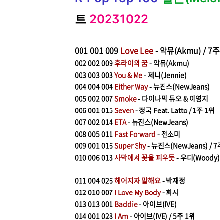
트
20231022
001
001 009
Love Lee
- 악뮤(Akmu) / 7
002
002 009
후라이의 꿈
- 악뮤(Akmu)
003
003 003
You & Me
- 제니(Jennie)
004
004 004
Either Way
- 뉴진스(NewJeans)
005
002 007
Smoke
- 다이나믹 듀오 & 이영지
006
001 015
Seven
- 정국 Feat. Latto / 1주 1위
007
002 014
ETA
- 뉴진스(NewJeans)
008
005 011
Fast Forward
- 전소미
009
001 016
Super Shy
- 뉴진스(NewJeans) / 
010
006 013
사막에서 꽃을 피우듯
- 우디(Woody
011
004 026
헤어지자 말해요
- 박재정
012
010 007
I Love My Body
- 화사
013 013 001
Baddie
- 아이브(IVE)
014
001 028
I Am
- 아이브(IVE) / 5주 1위