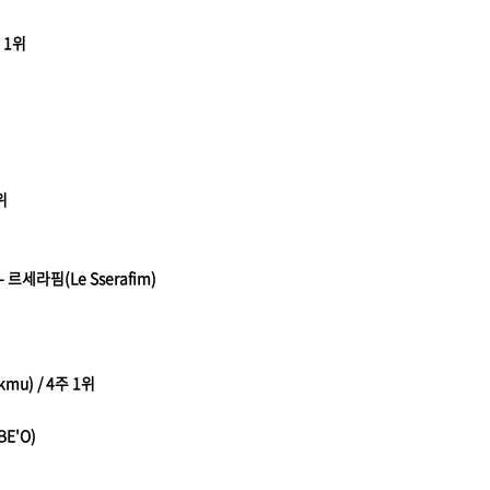
주 1위
위
- 르세라핌(Le Sserafim)
kmu) / 4주 1위
(BE'O)