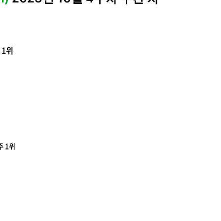
주 1위
7주 1위
)