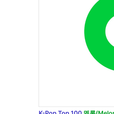
K-Pop Top 100
멜론(Melo