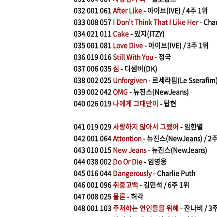
032
001 061
After Like
- 아이브(IVE) / 4주 1위
033
008 057
I Don't Think That I Like Her
- Char
​034
021 011
Cake
- 있지(ITZY)
035
001 081
Love Dive
- 아이브(IVE) / 3주 1위
036
019 016
Still With You
- 정국
037
006 035
심
- 디셈버(DK)
038
002 025
Unforgiven
- 르세라핌(Le Sserafim) 
039
002 042
OMG
- 뉴진스(NewJeans)
040
026 019
나에게 그대만이
- 탑현
041
019 029
사랑하지 않아서 그랬어
- 임한별
042
001
064
Attention
- 뉴진스(NewJeans) / 2
043
010 015
New Jeans
- 뉴진스(NewJeans)
044
038 002
Do Or Die
- 임영웅
045
016 044
Dangerously
- Charlie Puth
046
001 096
취중고백
- 김민석 / 6주 1위
047
008 025
물론
- 허각
048
001 103
주저하는 연인들을 위해
- 잔나비 / 3