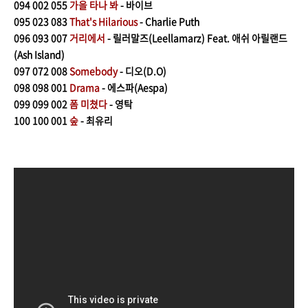
094
002 055
가을 타나 봐
- 바이브
095
023 083
That's Hilarious
- Charlie Puth
096
093 007
거리에서
- 릴러말즈(Leellamarz) Feat. 애쉬 아릴랜드
(Ash Island)
097
072 008
Somebody
- 디오(D.O)
098 098 001
Drama
- 에스파(Aespa)
099 099
002
폼 미쳤다
- 영탁
100 100 001
숲
- 최유리