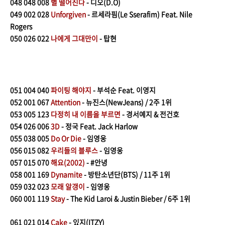
048
048 008
별 떨어진다
- 디오(D.O)
049
002 028
Unforgiven
- 르세라핌(Le Sserafim) Feat. Nile
Rogers
050
026 022
나에게 그대만이
- 탑현
051
004 040
파이팅 해야지
- 부석순 Feat. 이영지
052
001
067
Attention
- 뉴진스(NewJeans) / 2주 1위
053
005 123
다정히 내 이름을 부르면
- 경서예지 & 전건호
054
026 006
3D
- 정국 Feat. Jack Harlow
055
038 005
Do Or Die
- 임영웅
056
015 082
우리들의 블루스
- 임영웅
057
015 070
해요(2002)
- #안녕
058
001 169
Dynamite
- 방탄소년단(BTS) / 11주 1위
059
032 023
모래 알갱이
- 임영웅
060
001 119
Stay
- The Kid Laroi & Justin Bieber / 6주 1위
061
021 014
Cake
- 있지(ITZY)