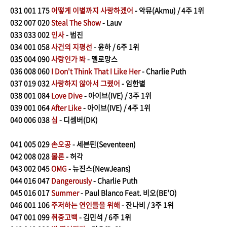
031 0
01 175
어떻게 이별까지 사랑하겠어
- 악뮤(Akmu) / 4주 1위
032
007 020
Steal The Show
- Lauv
033
033 002
인사
- 범진
​034
001 058
사건의 지평선
- 윤하 / 6주 1위
035
004 090
사랑인가 봐
- 멜로망스
036
008 060
I Don't Think That I Like Her
- Charlie Puth
037
019 032
사랑하지 않아서 그랬어
- 임한별
038
001 084
Love Dive
- 아이브(IVE) / 3주 1위
039
001 064
After Like
- 아이브(IVE) / 4주 1위
040
006 038
심
- 디셈버(DK)
041
005 029
손오공
- 세븐틴(Seventeen)
042
008 028
물론
- 허각
043
002 045
OMG
- 뉴진스(NewJeans)
044
016 047
Dangerously
- Charlie Puth
045
016 017
Summer
- Paul Blanco Feat. 비오(BE'O)
046
001 106
주저하는 연인들을 위해
- 잔나비 / 3주 1위
047
001 099
취중고백
- 김민석 / 6주 1위