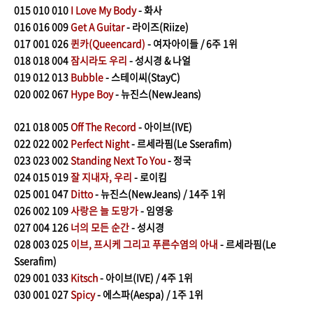
015
010 010
I Love My Body
- 화사
016
016 009
Get A Guitar
- 라이즈(Riize)
017
001 026
퀸카(Queencard)
- 여자아이들 / 6주 1위
018
018 004
잠시라도 우리
- 성시경 & 나얼
019
012 013
Bubble
- 스테이씨(StayC)
020
002 067
Hype Boy
- 뉴진스(NewJeans)
021
018 005
Off The Record
- 아이브(IVE)
022
022 002
Perfect Night
- 르세라핌(Le Sserafim)
023
023 002
Standing Next To You
- 정국
024
015 019
잘 지내자, 우리
- 로이킴
025
001 047
Ditto
- 뉴진스(NewJeans) / 14주 1위
026
002 109
사랑은 늘 도망가
- 임영웅
027
004 126
너의 모든 순간
- 성시경
028
003 025
이브, 프시케 그리고 푸른수염의 아내
- 르세라핌(Le
Sserafim)
029
001 033
Kitsch
- 아이브(IVE) / 4주 1위
030
001 027
Spicy
- 에스파(Aespa) / 1주 1위