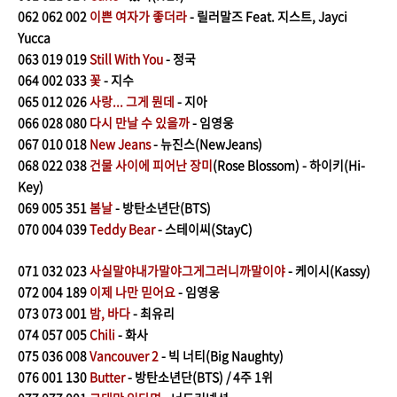
062
062 002
이쁜 여자가 좋더라
- 릴러말즈 Feat. 지스트, Jayci
Yucca
063
019 019
Still With You
- 정국
064
002 033
꽃
- 지수
065
012
026
사랑... 그게 뭔데
- 지아
066
028 080
다시 만날 수 있을까
- 임영웅
067
010 018
New Jeans
- 뉴진스(NewJeans)
068
022 038
건물 사이에 피어난 장미
(Rose Blossom) - 하이키(Hi-
Key)
069
005 351
봄날
- 방탄소년단(BTS)
070
004 039
Teddy Bear
- 스테이씨(StayC)
071
032 023
사실말야내가말야그게그러니까말이야
- 케이시(Kassy)
072
004 189
이제 나만 믿어요
- 임영웅
073 073 001
밤, 바다
- 최유리
074
057 005
Chili
- 화사
075
036 008
Vancouver 2
- 빅 너티(Big Naughty)
076
001 130
Butter
- 방탄소년단(BTS) / 4주 1위