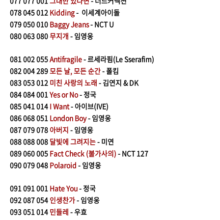
077 077 001
그대만 있다면
- 너드커넥션
078
045 012
Kidding
- 이세계아이돌
079
050 010
Baggy Jeans
- NCT U
080
063 080
무지개
- 임영웅
081
002 055
Antifragile
- 르세라핌(Le Sserafim)
082
004 289
모든 날, 모든 순간
- 폴킴
083
053 012
미친 사랑의 노래
- 김연지 & DK
084 084 001
Yes or No
- 정국
085
041 014
I Want
- 아이브(IVE)
086
068 051
London Boy
- 임영웅
087
079 078
아버지
- 임영웅
088
088 008
달빛에 그려지는
- 미연
089
060 005
Fact Check (불가사의)
- NCT 127
090
079 048
Polaroid
- 임영웅
091 091 001
Hate You
- 정국
092 087 054
인생찬가
- 임영웅
093
051 014
민들레
- 우효