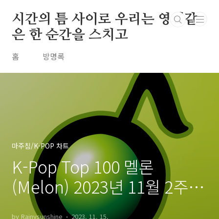
본문 바로가기
시간의 틈 사이로 우리는 영원같
은 한 순간을 스치고
홈
방명록
마주침/K-POP 차트
K-Pop Top 100 멜론
(Melon) 2023년 11월 2주차
주간 차트 20231112
by Rainysunshine
2023. 11. 15.