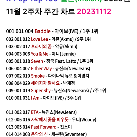
11월 2주차 주간 차트
20231112
001
001 004
Baddie
- 아이브(IVE) / 1주 1위
002
001 012
Love Lee
- 악뮤(Akmu) / 9주 1위
003
002 012
후라이의 꿈
- 악뮤(Akmu)
004
003 006
You & Me
- 제니(Jennie)
005
001 018
Seven
- 정국 Feat. Latto / 1주 1위
006
004 007
Either Way
- 뉴진스(NewJeans)
007
002 010
Smoke
- 다이나믹 듀오 & 이영지
008
004 029
헤어지자 말해요
- 박재정
009
001 019
Super Shy
- 뉴진스(NewJeans) / 7주 1위
010
001 031
I Am
- 아이브(IVE) / 5주 1위
011
002 017
ETA
- 뉴진스(NewJeans)
012
006 016
사막에서 꽃을 피우듯
- 우디(Woody)
013
005 014
Fast Forward
- 전소미
014
014 003
음악의 신
- 세븐틴(Seventeen)