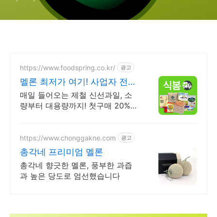
https://www.foodspring.co.kr/
광고
멜론 최저가 여기! 사업자 전용
특가
매일 들어오는 제철 신선과일, 소
량부터 대용량까지! 첫구매 20%즉
시할인
https://www.chonggakne.com
광고
총각네 프리미엄 멜론
총각네 향긋한 멜론, 풍부한 과즙
과 높은 당도로 엄선했습니다