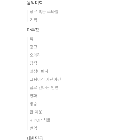
음악미학
장르 혹은 스타일
기획
마주침
책
광고
오페라
창작
일상다반사
그림이건 사진이건
글로 만나는 인연
영화
방송
한 여운
K-POP 차트
번역
대한민국