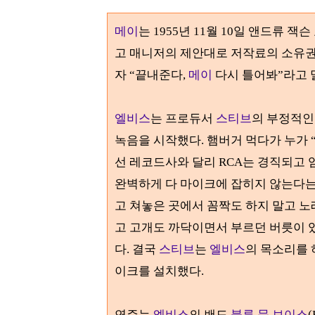
메이
는
1955
년
11
월
10
일 앤드류 잭슨
고 매니저의 제안대로 저작료의 소유
자
“
끝내준다
,
메이
다시 틀어봐
”
라고 
엘비스
는 프로듀서
스티브
의 부정적인
녹음을 시작했다
.
햄버거 먹다가 누가
선 레코드사와 달리
RCA
는 경직되고 
완벽하게 다 마이크에 잡히지 않는다는
고 쳐놓은 곳에서 꼼짝도 하지 말고 
고 고개도 까닥이면서 부르던 버릇이 있
다
.
결국
스티브
는
엘비스
의 목소리를 
이크를 설치했다
.
연주는
엘비스
의 밴드
블루 문 보이스
(