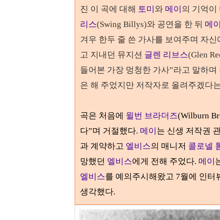
진 이 곡에 대해
토미
와
메이
의 기억이
리스
(Swing Billys)
와 공연을 한 뒤
메
겨우 한두 줄 쓴 가사를 보여주며 자
고 지내던 뮤지션
글렌 리브스
(Glen Re
들어본 가장 멍청한 가사
”
라고 말하며
은 해 주었지만 저작자로 올려주겠다
곡은 처음에
윌번 브라더즈
(Wilburn Br
다
”
며 거절했다
.
메이
는 신생 저작권 
과 계약하고
엘비스
의 매니저
콜로넬 
망했던
엘비스
에게 전해 주었다
.
메이
엘비스
를 예의주시해왔고
7
월에 인터
생각했다
.