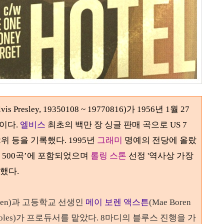
lvis Presley, 19350108 ~ 19770816)
가
1956
년
1
월
27
글이다
.
엘비스
최초의 백만 장 싱글 판매 곡으로 US
7
 2위 등을 기록했다.
1995
년
그래미
명예의 전당에 올랐
든
500
곡
’
에 포함되었으며
롤링 스톤
선정 '역사상 가장
했다.
en)
과 고등학교 선생인
메이 보렌 액스튼
(Mae Boren
oles)
가 프로듀서를 맡았다
.
8
마디의 블루스 진행을 가