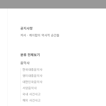
공지사항
저서 - 케이팝의 역사적 순간들
분류 전체보기
음악사
한국대중음악사
영미대중음악사
대한민국음악사
서양음악사
국내 사건사고
해외 사건사고