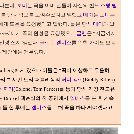
 다른데
,
토미
는 곡을 이미 만들어 자신의 밴드
스윙 빌
이
를 만나 악보를 보여주었다고 말했고
메이
는
토미
는
신에게 도움을 요청했다고 말했다
.
둘은 당시
메이
와 알
eves)
에게 곡의 완성을 요청했으나
글렌
은
“
지금까지
 신경 쓰지 않았다
.
글렌
은
엘비스
를 위한 가이드 보컬
는 제안에는 거부했다
.
others)
에게 갔으나 이들은
“
곡이 이상하고 우울하
관리 회사인 트리 퍼블리싱의
버디 킬렌
(Buddy Killen)
톰 파커
(Colonel Tom Parker)
를 통해 당시 가장 전도유
는
1955
년 잭슨빌의 한 공연에서
엘비스
를 본 후 계속
뷰를 한 후에는
엘비스
를 위해 곡을 하나 써야겠다고