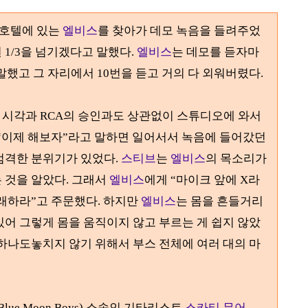
 호텔에 있는
엘비스
를 찾아가 데모 녹음을 들려주었
권
1/3
을 넘기겠다고 말했다
.
엘비스
는 데모를 듣자마
말했고 그 자리에서
10
번을 듣고 거의 다 외워버렸다
.
 시각과
RCA
의 승인과도 상관없이 스튜디오에 와서
“
이제 해보자
”
라고 말하면 일어서서 녹음에 들어갔던
엄격한 분위기가 있었다
.
스티브
는
엘비스
의 목소리가
 것을 알았다
.
그래서
엘비스
에게
“
마이크 앞에
X
라
노래하라
”
고 주문했다
.
하지만
엘비스
는 몸을 흔들거리
어 그렇게 몸을 움직이지 않고 부르는 게 쉽지 않았
하나도놓치지 않기 위해서 부스 전체에 여러 대의 마
Blue Moon Boys)
소속인 기타리스트
스카티 무어