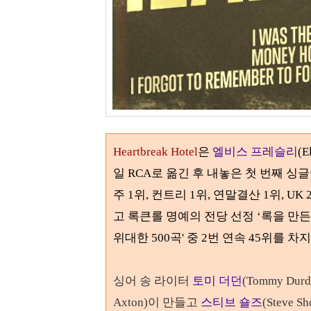
H
eartbreak Hotel
은
엘비스 프레슬리
(E
일
RCA
로 옮긴 후 내놓은 첫 번째 싱
주
1
위
,
컨트리
1
위
, 연말결산 1위, UK
고 록큰롤 명예의 전당 선정
‘
록을 만
위대한
500
곡' 중 2번 연속
45
위를 차지
싱어 송 라이터
토미 더던
(Tommy Durd
Axton)
이 만들고
스티브 숄즈
(Steve Sh