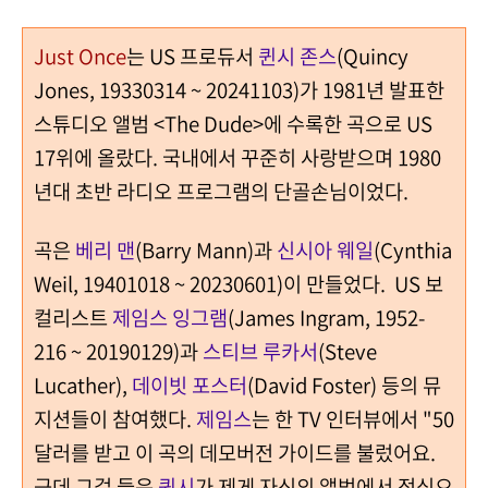
Just Once
는 US 프로듀서
퀸시 존스
(Quincy
Jones, 19330314 ~ 20241103)가 1981년 발표한
스튜디오 앨범 <The Dude>에 수록한 곡으로 US
17위에 올랐다. 국내에서 꾸준히 사랑받으며 1980
년대 초반 라디오 프로그램의 단골손님이었다.
곡은
베리 맨
(Barry Mann)과
신시아 웨일
(Cynthia
Weil, 19401018 ~ 20230601)이 만들었다.
US 보
컬리스트
제임스 잉그램
(James Ingram, 1952-
216 ~ 20190129)과
스티브 루카서
(Steve
Lucather),
데이빗 포스터
(David Foster) 등의 뮤
지션들이 참여했다.
제임스
는 한 TV 인터뷰에서 "50
달러를 받고 이 곡의 데모버전 가이드를 불렀어요.
근데 그걸 들은
퀸시
가 제게 자신의 앨범에서 정식으