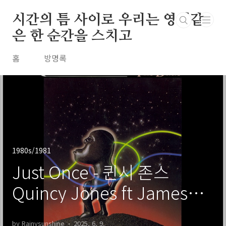
본문 바로가기
시간의 틈 사이로 우리는 영원같
은 한 순간을 스치고
홈
방명록
1980s/1981
Just Once - 퀸시 존스
Quincy Jones ft James
Ingram / 1981
by Rainysunshine
2025. 6. 9.