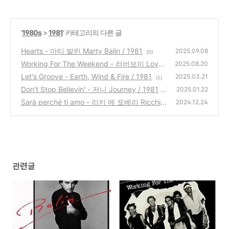
'
1980s
>
1981
' 카테고리의 다른 글
Hearts - 마티 발린 Marty Balin / 1981
2025.09.08
(0)
Working For The Weekend - 러버보이 Lover
2025.08.20
boy / 1981
Let's Groove - Earth, Wind & Fire / 1981
(7)
2025.03.21
(1)
Don't Stop Believin' - 저니 Journey / 1981
2025.01.22
Sarà perché ti amo - 리키 에 포베리 Ricchi e
(3)
2024.12.24
Poveri / 1981
(1)
관련글