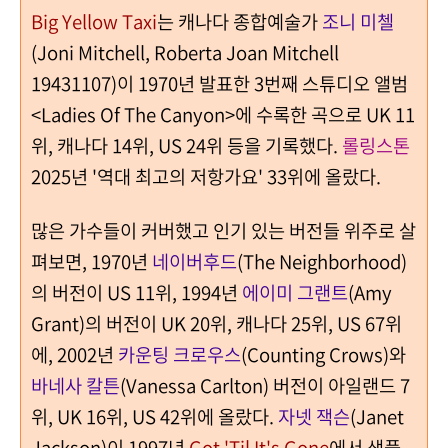
Big Yellow Taxi
는 캐나다 종합예술가
조니 미첼
(Joni Mitchell, Roberta Joan Mitchell
19431107)이 1970년 발표한 3번째 스튜디오 앨범
<Ladies Of The Canyon>에 수록한 곡으로 UK 11
위, 캐나다 14위, US 24위 등을 기록했다.
롤링스톤
2025년 '역대 최고의 저항가요' 33위에 올랐다.
많은 가수들이 커버했고 인기 있는 버전들 위주로 살
펴보면,
1970년
네이버후드
(The Neighborhood)
의 버전이 US 11위, 1994년
에이미 그랜트
(Amy
Grant)의 버전이 UK 20위, 캐나다 25위, US 67위
에, 2002년
카운팅 크로우스
(Counting Crows)와
바네사 칼튼
(Vanessa Carlton) 버전이 아일랜드 7
위, UK 16위, US 42위에 올랐다.
자넷 잭슨
(Janet
Jackson)이 1997년
Got 'Til It's Gone
에서 샘플