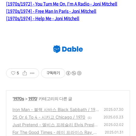
[1970s/1972] - You Turn Me On, I'm A Radio - Joni Mitchell
[1970s/1974] - Free Man In Paris - Joni Mitchell
[1970s/1974] - Help Me - Joni Mitchell
5
구독하기
'
1970s
>
1970
' 카테고리의 다른 글
Iron Man - 블랙 사바스 Black Sabbath / 197
2025.07.30
0
25 Or 6 To 4 - 시카고 Chicago / 1970
(4)
2025.03.23
(1)
Just Pretend - 엘비스 프레슬리 Elvis Presley
2025.02.02
/ 1970
For The Good Times - 레이 프라이스 Ray Pri
(2)
2025.01.31