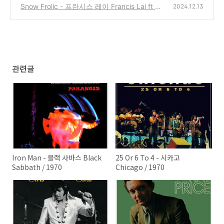
ce / 1970
Snow Frolic - 프란시스 레이 Francis Lai ft D
(0)
2024.12.13
anielle Licari / 1970
(5)
관련글
Iron Man - 블랙 사바스 Black
25 Or 6 To 4 - 시카고
Sabbath / 1970
Chicago / 1970