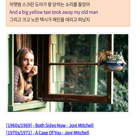
어젯밤 스크린 도어가 쾅 닫히는 소리를 들었어
And a big yellow taxi took away my old man
그리고 크고 노란 택시가 애인을 데리고 떠났지
[1960s/1969] - Both Sides Now - Joni Mitchell
[1970s/1971] - A Case Of You - Joni Mitchell