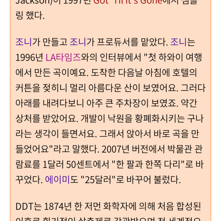
링 했다.
조니
가 만들고
조니
가 프로듀서를 맡았다.
조니
는
1996년
LA타임즈
와의 인터뷰에서
"첫 하와이 여행
에서 만든 곡이예요. 도착한 다음날 아침에 호텔의
커튼을 젖히니 멀리 아름다운 산이 보였어요. 그러다
아래를 내려다보니 아주 큰 주차장이 보였죠. 약간
상처를 받았어요. 개발이 낙원을 황폐화시키는 구나
라는 생각이 들면서요. 그래서 앉아서 바로 곡을 만
들었어요"라고 말했다. 2007년 버전에서 박물관 관
람료를 1달러 50센트에서 "한 팔과 한쪽 다리"로 바
꾸었다.
에이미
도 "25달러"로 바꾸어 불렀다.
DDT는 1874년 한 저먼 화학자에 의해 처음 합성된