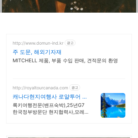
http://www.domun-ind.kr
광고
주 도문, 해외기자재
MITCHELL 제품, 부품 수입 판매, 견적문의 환영
http://royaltourcanada.com
광고
캐나다현지여행사 로얄투어 호
수의 왕 모레인호수 방문
록키여행전문(밴프숙박),25년G7
한국정부방문단 현지협력사,모레
인호수입장 허가보유