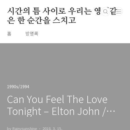
본문 바로가기
시간의 틈 사이로 우리는 영원같
은 한 순간을 스치고
홈
방명록
1990s/1994
Can You Feel The Love
Tonight – Elton John /
1994
by Rainysunshine
2018. 3. 15.