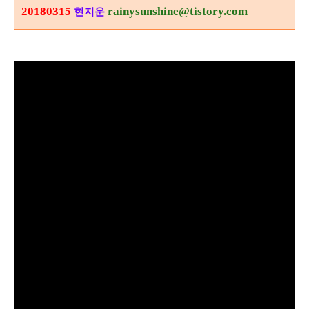
20180315
rainysunshine@tistory.com
현지운