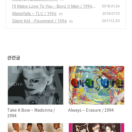
I’ll Make Love To You - Boyz II Men / 1994
2018.01.24
Waterfalls – TLC / 1994
(0)
2018.01.10
(0)
Silent Kid - Pavement / 1994
2017.12.30
(0)
관련글
Take A Bow – Madonna /
Always – Erasure / 1994
1994