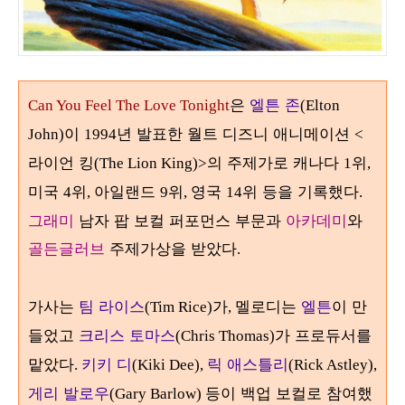
은
엘튼 존
Can You Feel The Love Tonight
(Elton
이
년 발표한 월트 디즈니 애니메이션
John)
1994
<
라이언 킹
의 주제가로 캐나다
위
(The Lion King)>
1
,
미국
위
아일랜드
위
영국
위 등을 기록했다
4
,
9
,
14
.
그래미
남자 팝 보컬 퍼포먼스 부문과
아카데미
와
골든글러브
주제가상을 받았다
.
가사는
팀 라이스
가
멜로디는
엘튼
이 만
(Tim Rice)
,
들었고
크리스 토마스
가 프로듀서를
(Chris Thomas)
맡았다
키키 디
릭 애스틀리
.
(Kiki Dee),
(Rick Astley),
게리 발로우
등이 백업 보컬로 참여했
(Gary Barlow)