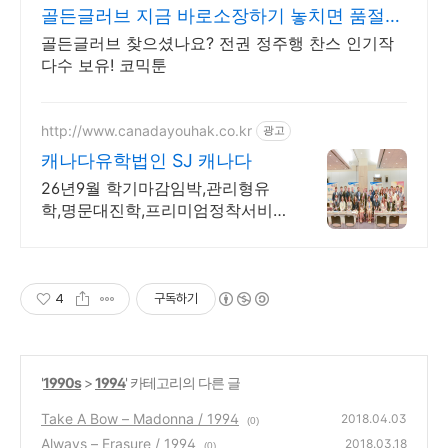
골든글러브 지금 바로소장하기 놓치면 품절
판타지 전권세트
골든글러브 찾으셨나요? 전권 정주행 찬스 인기작
다수 보유! 코믹툰
http://www.canadayouhak.co.kr
광고
캐나다유학법인 SJ 캐나다
26년9월 학기마감임박,관리형유
학,명문대진학,프리미엄정착서비
스,캐나다8개직영센터 직영홈스테
이, 유학준비특강반, 국제사립학교,
자녀무상, 보딩스쿨
4
구독하기
'
1990s
>
1994
' 카테고리의 다른 글
Take A Bow – Madonna / 1994
2018.04.03
(0)
Always – Erasure / 1994
2018.03.18
(0)