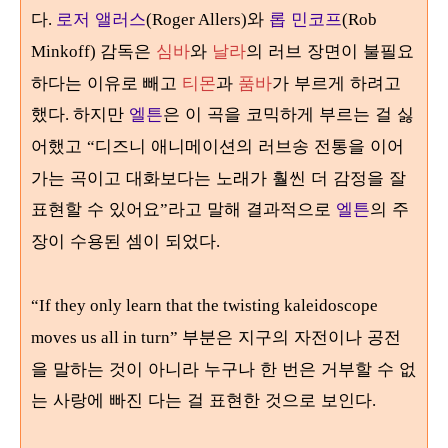
다
로저 앨러스
와
롭 민코프
.
(Roger Allers)
(Rob
감독은
심바
와
날라
의 러브 장면이 불필요
Minkoff)
하다는 이유로 빼고
티몬
과
품바
가 부르게 하려고
했다
하지만
엘튼
은 이 곡을 코믹하게 부르는 걸 싫
.
어했고
디즈니 애니메이션의 러브송 전통을 이어
“
가는 곡이고 대화보다는 노래가 훨씬 더 감정을 잘
표현할 수 있어요
라고 말해 결과적으로
엘튼
의 주
”
장이 수용된 셈이 되었다
.
“If they only learn that the twisting kaleidoscope
부분은 지구의 자전이나 공전
moves us all in turn”
을 말하는 것이 아니라 누구나 한 번은 거부할 수 없
는 사랑에 빠진 다는 걸 표현한 것으로 보인다
.