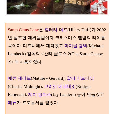
은
힐러리 더프
가
Santa Claus Lane
(Hilary Duff)
2002
년 발표한 데뷔앨범이자 크리스마스 앨범의 타이틀
곡이다
디즈니에서 제작했고
마이클 렘벡
.
(Michael
감독의
산타 클로스
Lembeck)
<
2(The Santa Clause
에 사용되었다
2)>
.
매튜 제라드
찰리 미드나잇
(Matthew Gerrard),
브리짓 베네내잇
(Charlie Midnight),
(Bridget
제이 랜더스
등이 만들었고
Benenate),
(Jay Landers)
매튜
가 프로듀서를 맡았다
.