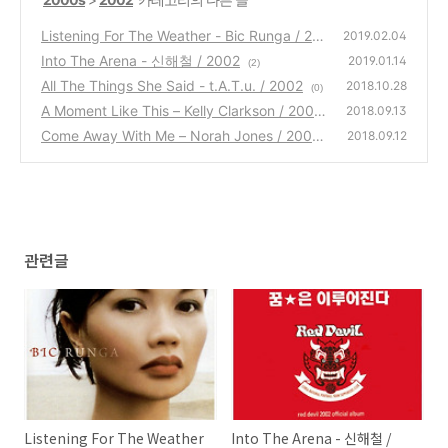
Listening For The Weather - Bic Runga / 20
2019.02.04
02
Into The Arena - 신해철 / 2002
(0)
2019.01.14
(2)
All The Things She Said - t.A.T.u. / 2002
2018.10.28
(0)
A Moment Like This – Kelly Clarkson / 2002
2018.09.13
Come Away With Me – Norah Jones / 2002
(0)
2018.09.12
(0)
관련글
Listening For The Weather
Into The Arena - 신해철 /