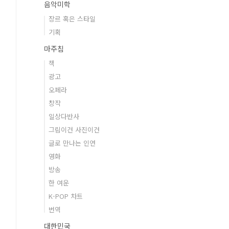
음악미학
장르 혹은 스타일
기획
마주침
책
광고
오페라
창작
일상다반사
그림이건 사진이건
글로 만나는 인연
영화
방송
한 여운
K-POP 차트
번역
대한민국