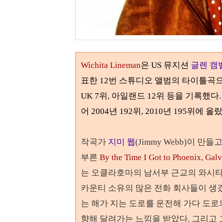
Wichita Lineman
은 US 뮤지션
글렌 캠
표한 12번 스튜디오 앨범의 타이틀곡으로 
UK 7위, 아일랜드 12위 등을 기록했다
어
2004
년
192
위
, 2010
년
195
위에 올랐
작곡가
지미 웹
(Jimmy Webb)
이 만들
부른
By the Time I Got to Phoenix
,
Galv
는 오클라호마의 남서부 근교의 와시타
카운티 소유의 많은 전화 회사들이 생
는 해가 지는 도로를 운전해 가다 도로
향해 달려가는 느낌을 받았다
. 그리고