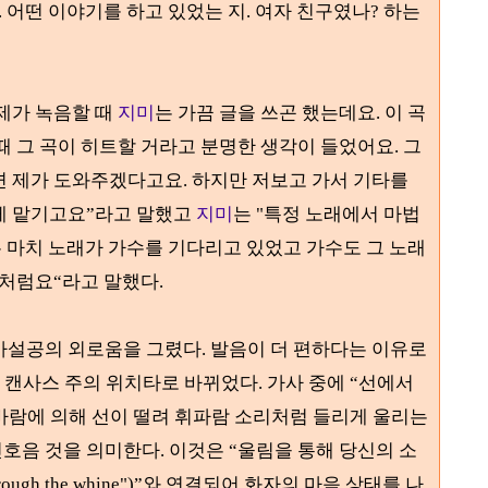
.
어떤 이야기를 하고 있었는 지
.
여자 친구였나
?
하는
제가 녹음할 때
지미
는 가끔 글을 쓰곤 했는데요
. 이 곡
때 그 곡이 히트할 거라고 분명한 생각이 들었어요
.
그
면 제가 도와주겠다고요
.
하지만 저보고 가서 기타를
게 맡기고요
”
라고 말했고
지미
는
"
특정 노래에서 마법
 마치 노래가 가수를 기다리고 있었고 가수도 그 노래
래처럼요
“
라고 말했다
.
가설공의 외로움을 그렸다. 발음이 더 편하다는 이유로
닌 캔사스 주의 위치타로 바뀌었다
.
가사 중에
“
선에서
바람에 의해 선이 떨려 휘파람 소리처럼 들리게 울리는
신호음 것을 의미한다
.
이것은
“
울림을 통해 당신의 소
hrough the whine")”
와 연결되어 화자의 마음 상태를 나