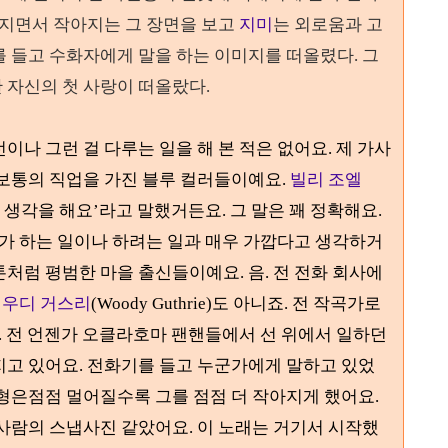
지면서 작아지는 그 장면을 보고
지미
는 외로움과 고
를 들고 수화자에게 말을 하는 이미지를 떠올렸다
.
그
 자신의 첫 사랑이 떠올랐다
.
이나 그런 걸 다루는 일을 해 본 적은 없어요
.
제 가사
보통의 직업을 가진 블루 컬러들이예요
.
빌리 조엘
 생각을 해요
’
라고 말했거든요
.
그 말은 꽤 정확해요
.
가 하는 일이나 하려는 일과 매우 가깝다고 생각하거
톤처럼 평범한 마을 출신들이예요
.
음
. 전
전화 회사에
나
우디 거스리
(Woody Guthrie)
도 아니죠
.
전 작곡가로
.
전 언젠가 오클라호마 팬핸들에서 선 위에서 일하던
지고 있어요
.
전화기를 들고 누군가에게 말하고 있었
형은점점 멀어질수록 그를 점점 더 작아지게 했어요
.
 사람의 스냅사진 같았어요
.
이 노래는 거기서 시작했