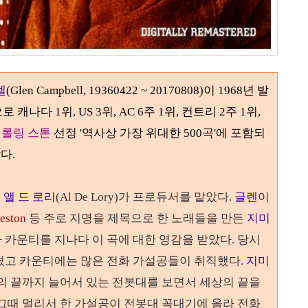
벨
(Glen Campbell, 19360422 ~ 20170808)
이
1968
년 발
캐나다 1위, US 3위, A
C
6
주
1
위
,
컨트리
2
주
1
위
,
.
롤링 스톤
선정 '역사상 가장 위대한
500
곡'에 포함되
다.
고
앨 드 로리
(Al De Lory)가 프로듀서를 맡았다.
글렌
이
eston
등 주로 지명을 제목으로 한 노래들을 만든
지미
 카운티를 지나다 이 곡에 대한 영감을 받았다
.
당시
겼고 카운티에는 많은 전화 가설공들이 취직했다
.
지미
의 끝까지 늘어서 있는 전봇대를 보면서 세상의 끝을
그때 멀리서 한 가설공이 전봇대 꼭대기에 올라 전화