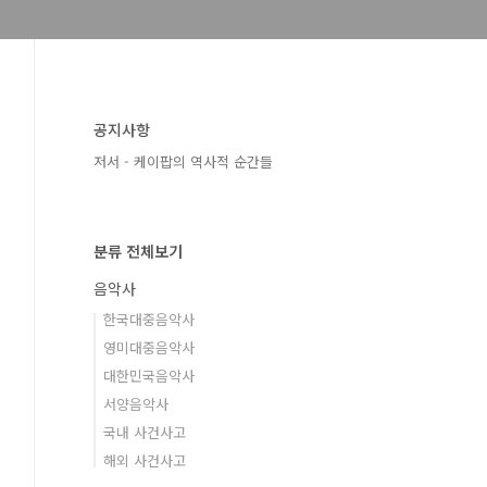
공지사항
저서 - 케이팝의 역사적 순간들
분류 전체보기
음악사
한국대중음악사
영미대중음악사
대한민국음악사
서양음악사
국내 사건사고
해외 사건사고