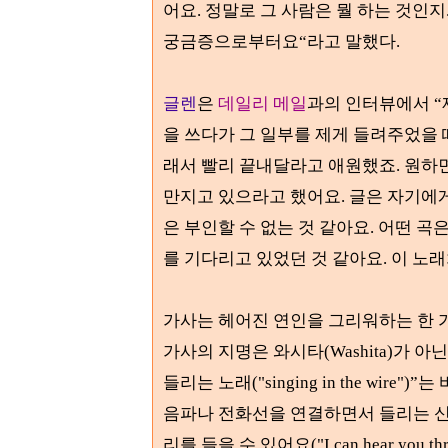
어요
.
정말로 그 사람은 뭘 하는 것인지
궁금증으로부터요
“
라고 말했다
.
글렌
은
데일리 메일
과의 인터뷰에서
“
을 쓰다가 그
일부를 제게 들려주었을 
래서 빨리 끝내달라고 애원했죠
.
원하
만지고 있으라고 했어요
.
글은 자기에
은 부인할 수 없는 것 같아요
.
어떤 곡은
를 기다리고 있었던 것 같아요
.
이 노
가사는 헤어진 연인을 그리워하는 한 
가사의 지명은 와시타
(Washita)
가 아
들리는 노래
("singing in the wire")”
는 
음파나 전화선을 연결하면서 들리는 
리를 들을 수 있어요
("I can hear you t