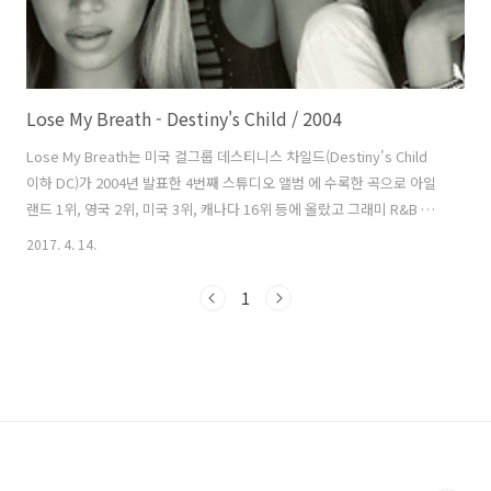
Lose My Breath - Destiny's Child / 2004
Lose My Breath는 미국 걸그룹 데스티니스 차일드(Destiny's Child
이하 DC)가 2004년 발표한 4번째 스튜디오 앨범 에 수록한 곡으로 아일
랜드 1위, 영국 2위, 미국 3위, 캐나다 16위 등에 올랐고 그래미 R&B 보
컬 퍼포먼스 부문 후보에 올랐으나 어셔(Usher)와 알리샤 키스(Alicia
2017. 4. 14.
Keys)의 My Boo가 받았다. 당시 SBS 등 국내 연예오락 프로그램에서
댄스 신고식 때 많이 나왔던 것으로 기억한다. 이 곡은 DC 멤버들을 비롯
1
해 많은 뮤지션들이 참여했다. 기초를 잡은 것은 DC와 Say My Name을
함께 했던 로드니 젠킨스(Rodney Darkchild Jenkins)다. 로드가 DC
멤버들에게 알리지 않고 혼자 작업한 이 곡의 드럼 편곡을 들은 비욘세
(B..