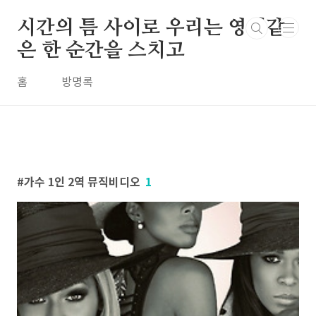
본문 바로가기
시간의 틈 사이로 우리는 영원같
은 한 순간을 스치고
홈
방명록
가수 1인 2역 뮤직비디오
1