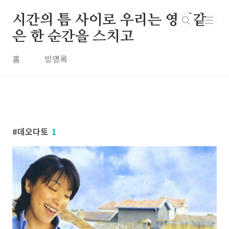
본문 바로가기
시간의 틈 사이로 우리는 영원같
은 한 순간을 스치고
홈
방명록
데오다토
1