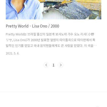
Pretty World - Lisa Ono / 2000
Pretty World는 브라질 출신의 일본계 보사노바 가수 오노 리사( 小野
リサ, Lisa Ono)가 2000년 발표한 앨범의 타이틀곡으로 타이완에서 폭
발적인 인기를 얻었고 국내 음악팬들에게도 큰 사랑을 받았다. 이 곡을
수록한 앨범은 영어로 발표했고 브라질의 유명한 프로듀서이자 작곡가
2021. 5. 6.
이며 피아노 연주자로 Also sprach Zarathustra를 크게 히트시켰던 유
미르 데오다토(Eumir Deodato)가 리사와 공동으로 프로듀서를 맡았고
1
거의 모든 악기의 편곡과 연주를 도왔다. 가사는 둘만의 사랑이 그려내는
행복한 상상을 묘사하고 있다. 리사는 브라질 상파울루에서 태어났고 10
살이 될 때까지 브라질에서 살다 일본으로 이주했다. 15살 때 노래를 부
르고 기타를 연주하기 시작했고, 프로 보사 노바 가..