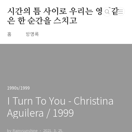
본문 바로가기
시간의 틈 사이로 우리는 영원같
은 한 순간을 스치고
홈
방명록
1990s/1999
I Turn To You - Christina
Aguilera / 1999
by Rainysunshine
2021. 3. 25.