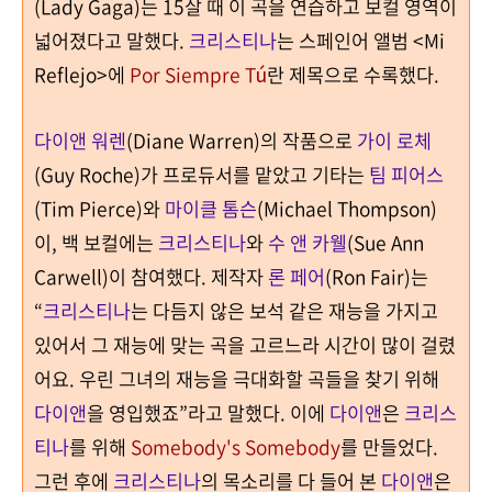
(Lady Gaga)
는
15
살 때 이 곡을 연습하고 보컬 영역이
넓어졌다고 말했다
.
크리스티나
는
스페인어 앨범
<Mi
Reflejo>
에
Por
Siempre Tú
란 제목으로 수록했다
.
다이앤 워렌
(Diane Warren)
의 작품으로
가이 로체
(Guy Roche)
가 프로듀서를 맡았고 기타는
팀 피어스
(Tim Pierce)
와
마이클 톰슨
(Michael Thompson)
이
,
백 보컬에는
크리스티나
와
수 앤 카웰
(Sue Ann
Carwell)
이 참여했다
.
제작자
론 페어
(Ron Fair)
는
“
크리스티나
는 다듬지 않은 보석 같은 재능을 가지고
있어서 그 재능에 맞는 곡을 고르느라 시간이 많이 걸렸
어요
.
우린 그녀의 재능을 극대화할 곡들을 찾기 위해
다이앤
을 영입했죠
”라고 말했다. 이에
다이앤
은
크리스
티나
를 위해
Somebody's Somebody
를 만들었다.
그런 후에
크리스티나
의 목소리를 다 들어 본
다이앤
은