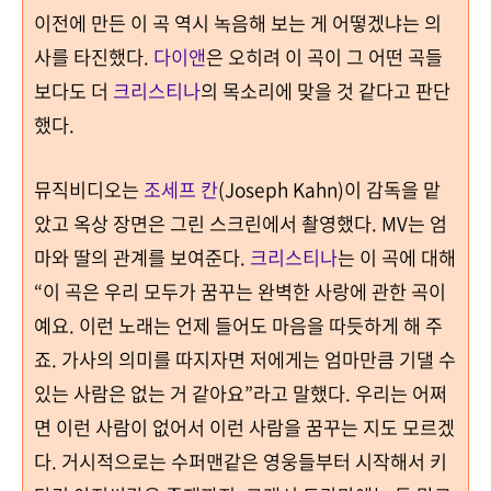
이전에 만든 이 곡 역시
녹음해 보는 게 어떻겠냐는 의
사를 타진했다
.
다이앤
은 오히려 이 곡이 그 어떤 곡들
보다도 더
크리스티나
의 목소리에 맞을 것 같다고 판단
했다
.
뮤직비디오는
조세프 칸
(Joseph Kahn)이 감독을 맡
았고 옥상 장면은 그린 스크린에서 촬영했다. MV는 엄
마와 딸의 관계를 보여준다.
크리스티나
는 이 곡에 대해
“
이 곡은 우리 모두가 꿈꾸는 완벽한 사랑에 관한 곡이
예요
.
이런 노래는 언제 들어도 마음을 따듯하게 해 주
죠
. 가사의 의미를 따지자면
저에게는 엄마만큼 기댈 수
있는 사람은 없는 거 같아요
”
라고 말했다. 우리는 어쩌
면 이런 사람이 없어서 이런 사람을 꿈꾸는 지도 모르겠
다. 거시적으로는 수퍼맨같은 영웅들부터 시작해서 키