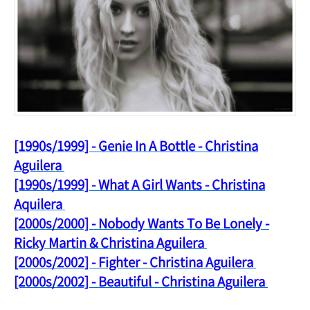
[1990s/1999] - Genie In A Bottle - Christina
Aguilera
[1990s/1999] - What A Girl Wants - Christina
Aquilera
[2000s/2000] - Nobody Wants To Be Lonely -
Ricky Martin & Christina Aguilera
[2000s/2002] - Fighter - Christina Aguilera
[2000s/2002] - Beautiful - Christina Aguilera