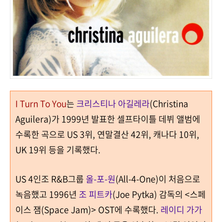
I Turn To You
는
크리스티나 아길레라
(Christina
Aguilera)
가
1999
년 발표한 셀프타이틀 데뷔 앨범에
수록한 곡으로 US
3
위
, 연말결산 42위,
캐나다
10
위
,
UK
19
위 등을 기록했다.
US
4
인조
R&B
그룹
올
-
포
-
원
(All-4-One)
이 처음으로
녹음했고
1996
년
조 피트카
(Joe Pytka)
감독의
<
스페
이스 잼
(Space Jam)> OST에
수록했다.
레이디 가가