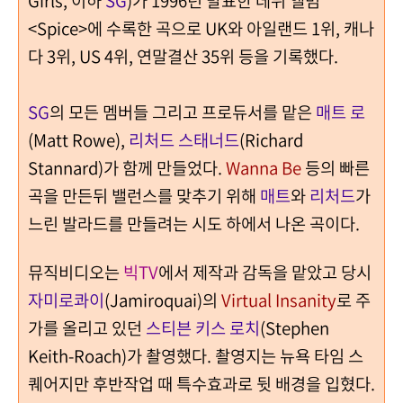
<Spice>에 수록한 곡으로 UK와 아일랜드 1위, 캐나
다 3위, US 4위, 연말결산 35위 등을 기록했다.
SG
의 모든 멤버들 그리고 프로듀서를 맡은
매트 로
(Matt Rowe),
리처드 스태너드
(Richard
Stannard)가 함께 만들었다.
Wanna Be
등의 빠른
곡을 만든뒤 밸런스를 맞추기 위해
매트
와
리처드
가
느린 발라드를 만들려는 시도 하에서 나온 곡이다.
뮤직비디오는
빅TV
에서 제작과 감독을 맡았고 당시
자미로콰이
(Jamiroquai)의
Virtual Insanity
로 주
가를 올리고 있던
스티븐 키스 로치
(Stephen
Keith-Roach)가 촬영했다. 촬영지는 뉴욕 타임 스
퀘어지만 후반작업 때 특수효과로 뒷 배경을 입혔다.