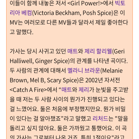
이들이 함께 내놓은 저서 <Girl Power!>에서
빅토
리아 베컴
(Victoria Beckham, Posh Spice)은
이
MV는 여러모로 다른 MV들과 달라서 제일 좋아한다
고 말했다.
가사는 당시 사귀고 있던
매트
와
제리 할리웰
(Geri
Halliwell, Ginger Spice)의 관계를 나타낸 곡이다.
두 사람의 관계에 대해서
멜라니 브라운
(Melanie
Brown, Mel B, Scary Spice)은 2002년 자서전
<Catch A Fire>에서 “
매트
와
제리
가 눈빛을 주고받
을 때 저는 두 사람 사이의 뭔가가 진행되고 있다는
걸 느꼈어요. 둘은 처음에 부정했지만요. 뭔가 비밀
이 있다는 걸 알아챘죠”라고 말했고
리처드
는 "말을
돌리고 싶지 않아요. 둘은 가까웠고 통했어요. 이 곡
의 가사는 그로부터 나온 거죠. 특히 1절이요"라고