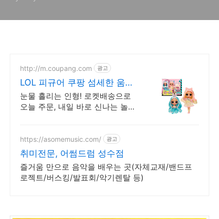
http://m.coupang.com
광고
LOL 피규어 쿠팡 섬세한 움직
임 관절
눈물 흘리는 인형! 로켓배송으로
오늘 주문, 내일 바로 신나는 놀이!
와우회원 무료배송! 희귀템 랜덤발
송! 쿠팡에서 나만의 LOL 피규어
컬렉션.
https://asomemusic.com/
광고
취미전문, 어썸드럼 성수점
즐거움 만으로 음악을 배우는 곳(자체교재/밴드프
로젝트/버스킹/발표회/악기렌탈 등)