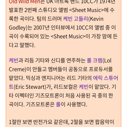
Old Wild Men
은 UK 아트록 밴드 10CC가 1974년
발표한 2번째 스튜디오 앨범 <Sheet Music>에 수
록한 곡이다.
팀의 드러머
케빈 고들리
(Kevin
Godley)는
2007년 인터뷰에서 10CC의 앨범 중 이
곡이 수록되어 있는 <Sheet Music>이 가장 맘에 든
다고 말했다.
케빈
과 리듬 기타와 신디를 연주하는
롤 크렘
(Lol
Creme)이 만들고 멤버들이 공동으로 프로듀서를
맡았다. 믹싱과 엔지니어는 리드 기타의
에릭 스튜어
트
(Eric Stewart)가, 리드보컬은
케빈
이 맡았다. 기
타 이펙터인 기즈모트론이 처음 사용된 곡 중의 한
곡이다. 기즈모트론은
롤
이 사용했다.
1절만 보면 반전가요 같은데, 2절을 보면 팝음악이