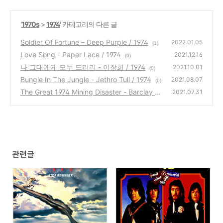
'
1970s
>
1974
' 카테고리의 다른 글
Soldier Of Fortune – Deep Purple / 1974
2022.01.05
(1)
Love Song - Paper Lace / 1974
2021.12.16
(0)
나 그대에게 모두 드리리 - 이장희 / 1974
2021.10.01
(0)
Bungle In The Jungle - Jethro Tull / 1974
2021.08.07
(0)
The Great 1974 Mining Disaster - Barclay Ja
2021.07.31
mes Harvest / 1974
(0)
관련글