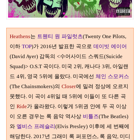
는
트웬티 원 파일럿츠
Heathens
(Twenty One Pilots,
이하
가
년 발표한 곡으로
데이빗 에이어
TOP
)
2016
감독의
수어사이드 스쿼드
(David Ayer)
<
(Suicide
곡이다
미국
위
캐나다
위
아일랜
Squad)> O.S.T
.
2
,
3
,
드
위
영국
위에 올랐다
미국에선
체인 스모커스
4
,
5
.
의
에 밀려 정상에 오르지
(The Chainsmokers)
Closer
못했다
이 곡이
위일 때
위에 이들이 또 다른 곡
.
4
5
인
가 올라왔다
이렇게
위권 안에 두 곡 이상
Ride
.
5
이 오른 경우는 록 음악 역사상
비틀즈
(The Beatles)
와
엘비스 프레슬리
이후에 세 번째에
(Elvis Presley)
해당한다
년 그래미 록 퍼포먼스
록 음악
미디
. 2017
,
,