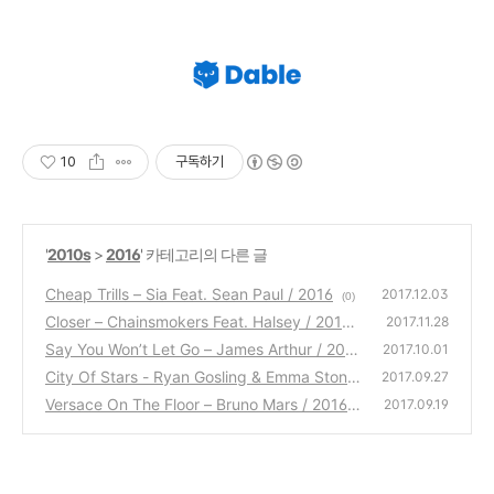
10
구독하기
'
2010s
>
2016
' 카테고리의 다른 글
Cheap Trills – Sia Feat. Sean Paul / 2016
2017.12.03
(0)
Closer – Chainsmokers Feat. Halsey / 2016
2017.11.28
Say You Won’t Let Go – James Arthur / 201
(0)
2017.10.01
6
City Of Stars - Ryan Gosling & Emma Stone
(0)
2017.09.27
/ 2016
Versace On The Floor – Bruno Mars / 2016
(0)
2017.09.19
(0)