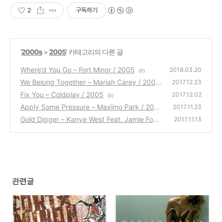
2
구독하기
'
2000s
>
2005
' 카테고리의 다른 글
Where’d You Go – Fort Minor / 2005
2018.03.20
(0)
We Belong Together – Mariah Carey / 2005
2017.12.23
Fix You – Coldplay / 2005
(0)
2017.12.02
(0)
Apply Some Pressure – Maxïmo Park / 200
2017.11.23
5
Gold Digger – Kanye West Feat. Jamie Foxx
(0)
2017.11.13
/ 2005
(0)
관련글