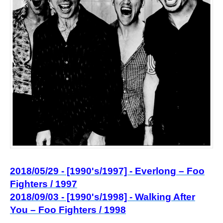
2018/05/29 - [1990's/1997] - Everlong – Foo
Fighters / 1997
2018/09/03 - [1990's/1998] - Walking After
You – Foo Fighters / 1998