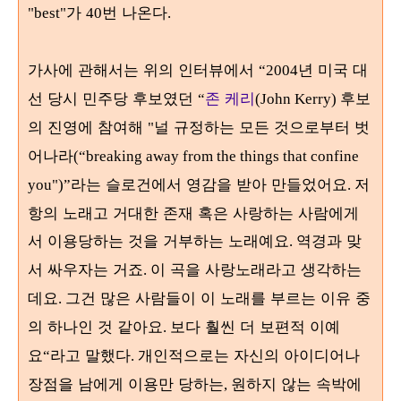
가
번 나온다
"best"
40
.
가사에 관해서는 위의 인터뷰에서
년 미국 대
“2004
선 당시 민주당 후보였던
존 케리
후보
“
(John Kerry)
의 진영에 참여해
널 규정하는 모든 것으로부터 벗
"
어나라
(“breaking away from the things that confine
라는 슬로건에서 영감을 받아 만들었어요
저
you")”
.
항의 노래고 거대한 존재 혹은 사랑하는 사람에게
서 이용당하는 것을 거부하는 노래예요
역경과 맞
.
서 싸우자는 거죠
이 곡을 사랑노래라고 생각하는
.
데요
그건 많은 사람들이 이 노래를 부르는 이유 중
.
의 하나인 것 같아요
보다 훨씬 더 보편적 이예
.
요
라고 말했다
개인적으로는 자신의 아이디어나
“
.
장점을 남에게 이용만 당하는
원하지 않는 속박에
,