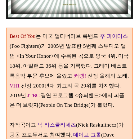
는 미국 얼터너티브 록밴드
푸 파이터스
Best Of You
가
년 발표한
번째 스튜디오 앨
(Foo Fighters)
2005
5
범
에 수록된 곡으로 영국
위
미국
<In Your Honor>
4
,
위
아일랜드
위 등을 기록했다
그래미 베스트
18
,
36
.
록음악 부문 후보에 올랐고
커랭
선정 올해의 노래
!
,
선정
년대 최고의 곡
위를 차지했다
VH1
2000
29
.
2019년
JTBC
경연 프로그램
<슈퍼밴드>에서 피플
온 더 브릿지(People On The Bridge)가 불렀다.
자작곡이고
닉 라스쿨리네츠
가
(Nick Raskulinecz)
공동 프로듀서로 참여했다
데이브 그롤
.
(Dave