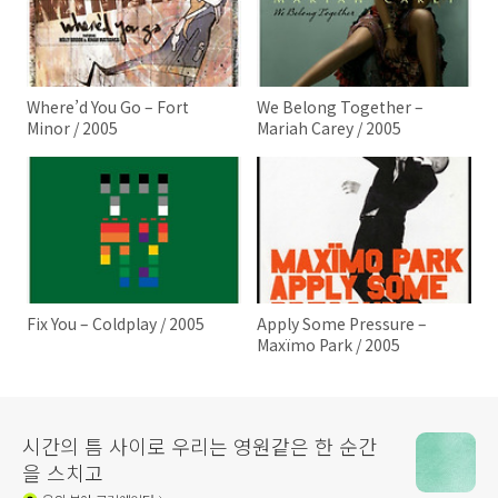
Where’d You Go – Fort
We Belong Together –
Minor / 2005
Mariah Carey / 2005
Fix You – Coldplay / 2005
Apply Some Pressure –
Maxïmo Park / 2005
시간의 틈 사이로 우리는 영원같은 한 순간
을 스치고