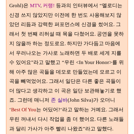
은
커랭
등과의 인터뷰에서
멜로디는
Grohl)
MTV
,
!
“
신경 쓰지 않았지만 이전에 한 번도 사용해보지 않
았던 리듬과 강력한 퍼포먼스에 신경을 썼어요
그
.
래서 첫 번째 리허설 때 목을 다쳤어요
공연을 못하
.
지 않을까 하는 정도로요
마음에
. 하지만 가다듬고
서 우러나오는 가사로 노래하면 두 배로 세게 지를
수 있어요
라고 말했고
우린
를 위
”
“
<In Your Honor>
해 아주 많은 곡들을 데모로 만들었는데 모르고 이
곡을 빼먹었어요
그래서 일단은 다른 좋은 곡들이
.
더 많다고 생각하고 이 곡은 일단 보관해놓기로 했
죠. 그런데 매니저
존 실바
가 오더니
(John Silva)
는 어딨어
라고 말하는 거예요
그래서
‘
Best Of You
?‘
.
우린 꺼내서 다시 작업을 좀 더 했어요
다른 노래들
.
과 달리 가사가 아주 빨리 나왔죠
라고 말했다
”
.