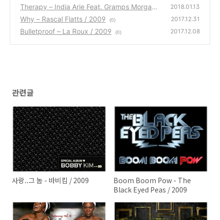
009
Therapy – India Arie Feat. Gramps Morgan /
(0)
2018.01.13
2009
Why – Rascal Flatts / 2009
(0)
2017.12.31
(0)
Bulletproof – La Roux / 2009
2017.12.08
(0)
관련글
사랑..그 놈 - 바비킴 / 2009
Boom Boom Pow - The
Black Eyed Peas / 2009