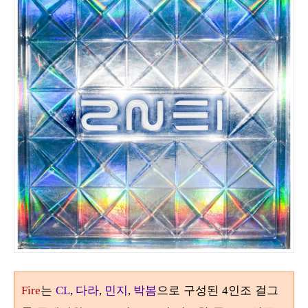
는
다라
민지
박봄
으로 구성된
인조 걸그
Fire
CL
,
,
,
4