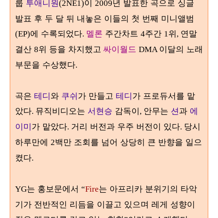
룹
투애니원
이
년 발표한 곡으로 싱글
(2NE1)
2009
발표 후 두 달 뒤 내놓은 이들의 첫 번째 미니앨범
에 수록되었다
멜론
주간차트
주간
위
연말
(EP)
.
4
1
,
결산
위 등을 차지했고
싸이월드
이달의 노래
8
DMA
부문을 수상했다
.
곡은
테디
와
쿠쉬
가 만들고
테디
가 프로듀서를 맡
았다
뮤직비디오는
서현승
감독이
안무는
션
과
에
.
,
이미
가 맡았다
거리 버전과 우주 버전이 있다
당시
.
.
하루만에
백만 조회를 넘어 상당히 큰 반향을 일으
2
켰다
.
는 홍보문에서
는 아프리카 분위기의 타악
YG
“
Fire
기가 전반적인 리듬을 이끌고 있으며 레게 성향이