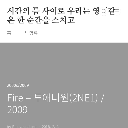
본문 바로가기
시간의 틈 사이로 우리는 영원같
은 한 순간을 스치고
홈
방명록
2000s/2009
Fire – 투애니원(2NE1) /
2009
by Rainysunshine
2018. 2. 4.