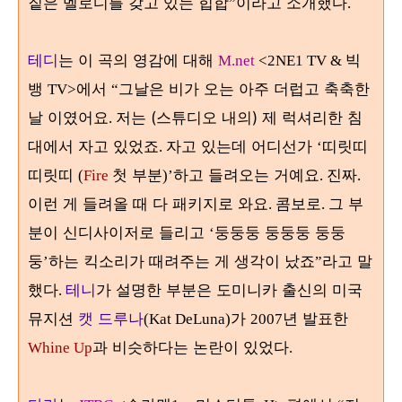
짙은 멜로디를 갖고 있는 힙합
이라고 소개했다
”
.
테디
는 이 곡의 영감에 대해
빅
M.net
<2NE1 TV &
뱅
에서
그날은 비가 오는 아주 더럽고 축축한
TV>
“
날 이였어요
저는 (스튜디오 내의) 제 럭셔리한 침
.
대에서 자고 있었죠
자고 있는데 어디선가
띠릿띠
.
‘
띠릿띠
첫 부분
하고 들려오는 거예요
진짜
(
Fire
)’
.
.
이런 게 들려올 때 다 패키지로 와요
콤보로
그 부
.
.
분이 신디사이저로 들리고
둥둥둥 둥둥둥 둥둥
‘
둥
하는 킥소리가 때려주는 게 생각이 났죠
라고 말
’
”
했다
테니
가 설명한 부분은 도미니카 출신의 미국
.
뮤지션
캣 드루나
가
년 발표한
(Kat DeLuna)
2007
과 비슷하다는 논란이 있었다
Whine Up
.