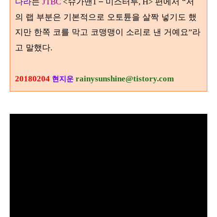
다라
는
슈가맨
–
미스터투
편에서
저
JTBC
<
1
, H>
“
의 랩 부분은 기본적으로 오토튠을 살짝 넣기도 했
지만 한쪽 코를 막고 코맹맹이 소리로 낸 거예요
라
”
고 말했다
.
20180204
rainysunshine@tistory.com
현지운