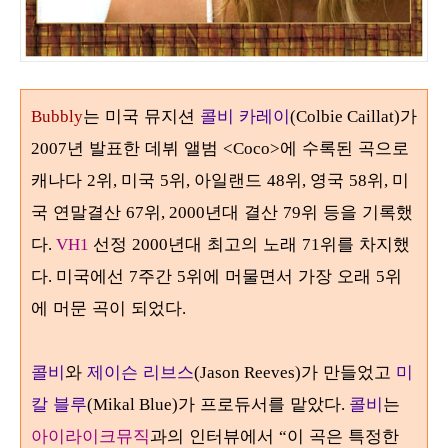
는 미국 뮤지션
콜비 카레이
가
Bubbly
(Colbie Caillat)
년 발표한 데뷔 앨범
에 수록된 곡으로
2007
<Coco>
캐나다
위
미국
위
아일랜드
위
영국
위
미
2
,
5
,
48
,
58
,
국 연말결산
위
년대 결산
위 등을 기록했
67
, 2000
79
다
선정
년대 최고의 노래
위를 차지했
.
VH1
2000
71
다
미국에선
주간
위에 머물면서 가장 오래
위
.
7
5
5
에 머문 곡이 되었다
.
콜비
와
제이슨 리브스
가 만들었고
미
(Jason Reeves)
칼 블루
가 프로듀서를 맡았다
콜비
는
(Mikal Blue)
.
아이라이크뮤직
과의 인터뷰에서
이 곡은 특정한
“