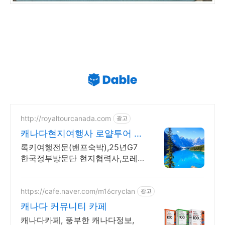
http://royaltourcanada.com
광고
캐나다현지여행사 로얄투어 호
수의 왕 모레인호수 방문
록키여행전문(밴프숙박),25년G7
한국정부방문단 현지협력사,모레
인호수입장 허가보유
https://cafe.naver.com/m16cryclan
광고
캐나다 커뮤니티 카페
캐나다카페, 풍부한 캐나다정보,