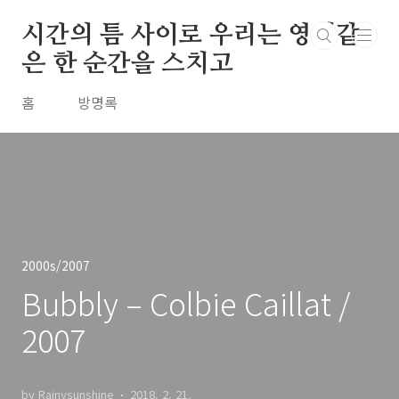
본문 바로가기
시간의 틈 사이로 우리는 영원같
은 한 순간을 스치고
홈
방명록
2000s/2007
Bubbly – Colbie Caillat /
2007
by Rainysunshine
2018. 2. 21.