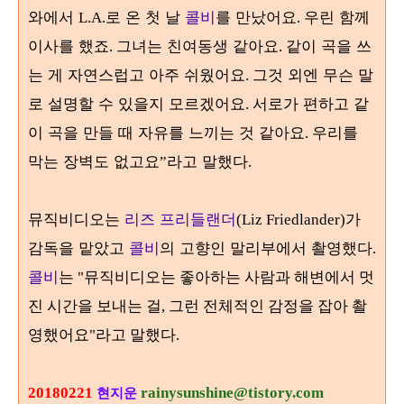
와에서
로 온 첫 날
콜비
를 만났어요
우린 함께
L.A.
.
이사를 했죠
그녀는 친여동생 같아요
같이 곡을 쓰
.
.
는 게 자연스럽고 아주 쉬웠어요
그것 외엔 무슨 말
.
로 설명할 수 있을지 모르겠어요
서로가 편하고 같
.
이 곡을 만들 때 자유를 느끼는 것 같아요
우리를
.
막는 장벽도 없고요
라고 말했다
”
.
뮤직비디오는
리즈 프리들랜더
가
(Liz Friedlander)
감독을 맡았고
콜비
의 고향인 말리부에서 촬영했다
.
콜비
는 "뮤직비디오는 좋아하는 사람과 해변에서 멋
진 시간을 보내는 걸, 그런 전체적인 감정을 잡아 촬
영했어요"라고 말했다.
20180221
rainysunshine@tistory.com
현지운