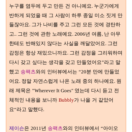
누구를 염두에 두고 만든 건 아니예요
누군가에게
.
반하게 되었을 때 그 사람이 하루 종일 미소 짓게 만
들잖아요
그가 나비를 주고 그런 모든 것에 경탄하
.
고
그런 것에 관한 노래예요
년 여름
난 아무
..
. 2006
,
한테도 반해있지 않다는 사실을 깨달았어요
그런
.
감정은 항상 재밌으니까요
그런 감정을 그리워하며
.
다시 갖고 싶다는 생각을 갖고 만들었어요
라고 말
”
했고
송팩츠
와의 인터뷰에서는
분 만에 만들었
“20
어요
정말 자연스럽게 나온 노래 중의 하나예요
원
.
.
래 제목은
였는데 다시 듣고 전
”Wherever It Goes"
체적인 내용을 보니까
가 나을 거 같았어
Bubbly
요
라고 말했다
“
.
제이슨
은
년
송팩츠
와의 인터뷰에서
아이오
2011
“