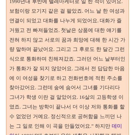
년대 후반에 텔레마케터로 일 한 적이 있어요
1990
.
보험이랑 모기지 같은 걸 팔았죠
어느 날 한 여성과
.
연결이 되었고 대화를 나누게 되었어요
대화가 즐
.
거웠고 전 빠져들었죠
첫날은 상품에 대한 얘기를
.
전혀 하지 않고 서로의 꿈과 희망에 대해 한 시간 가
량 말하며 끝났어요
그리고 그 후로도 한 달간 그런
.
식으로 통화하며 친해져갔죠
그러던 어느 날부터인
.
가 통화가 잘 되지 않았어요
그래서 전 답답한 마음
.
에 이 여성을 찾기로 하고 전화번호에 적힌 주소를
찾아갔어요
숲에 숨어서 그녀를 기다리다
. 그런데
그녀가 학생 이란 걸 알았어요
살의 고등학생 이
. 16
였죠
그녀는 방학이 끝나서 더 이상 저와 통화를 할
.
수 없었던 거예요
정신적으로 공허함을 느끼던 나
.
는 그 일로 인해 이 곡을 만들었어요
하지만
데미
.”