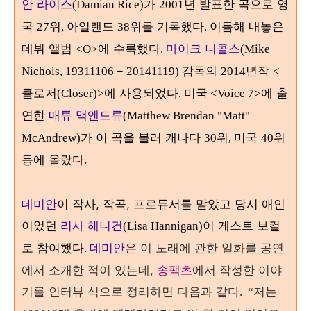
안 라이스
가
년 발표한 곡으로 영
(Damian Rice)
2001
국
위
아일랜드
위를 기록했다
이듬해 내놓은
27
,
38
.
데뷔 앨범
에 수록했다
마이크 니콜스
<O>
.
(Mike
–
감독의
년작
Nichols, 19311106
20141119)
2014
<
클로저
에 사용되었다
에 출
(Closer)>
. 미국 <Voice 7>
연한
매튜 맥앤드류
(Matthew Brendan "Matt"
가 이 곡을 불러 캐나다
위
미국
위
McAndrew)
30
,
40
등에 올랐다
.
데미안
이 작사, 작곡, 프로듀서를 맡았고 당시 애인
이었던
리사 해니건
이 게스트 보컬
(Lisa Hannigan)
로 참여했다
데미안
은 이 노래에 관한 일화를 공연
.
에서 소개한 적이 있는데,
송팩츠
에서 작성한 이야
기를 인터뷰 식으로 정리하면 다음과 같다
저는
.
“