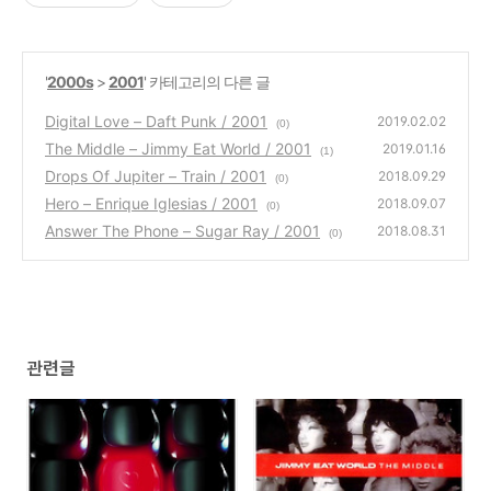
'
2000s
>
2001
' 카테고리의 다른 글
Digital Love – Daft Punk / 2001
2019.02.02
(0)
The Middle – Jimmy Eat World / 2001
2019.01.16
(1)
Drops Of Jupiter – Train / 2001
2018.09.29
(0)
Hero – Enrique Iglesias / 2001
2018.09.07
(0)
Answer The Phone – Sugar Ray / 2001
2018.08.31
(0)
관련글