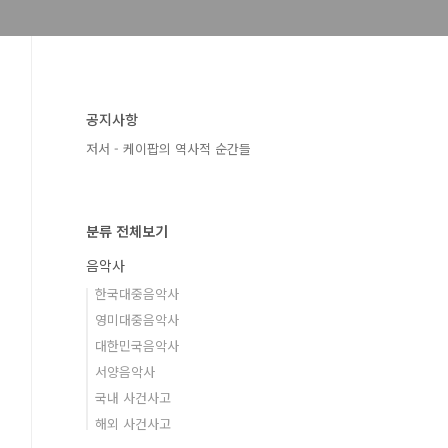
공지사항
저서 - 케이팝의 역사적 순간들
분류 전체보기
음악사
한국대중음악사
영미대중음악사
대한민국음악사
서양음악사
국내 사건사고
해외 사건사고