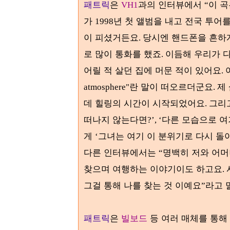
패트릭
은
과의 인터뷰에서
이 
VH1
“
가
년 첫 앨범을 내고 전국 투어
1998
이 피셨거든요
당시엔 핸드폰을 흔하
.
로 많이 통화를 했죠
이듬해 우리가 
.
어릴 적 살던 집에 머문 적이 있어요
.
란 말이 떠오르더군요
제
atmosphere"
.
데 힐링의 시간이 시작되었어요
그리
.
떠나지 않는다면
다른 모습으로 여
?’, ‘
게
그녀는 여기 이 분위기로 다시 돌
‘
다른 인터뷰에서는
명백히 저와 어머
“
찾으며 여행하는 이야기이도 하고요
.
그걸 통해 나를 찾는 것 이예요
라고 
”
패트릭
은
빌보드
등 여러 매체를 통해