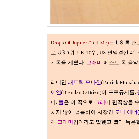
는 US 록 
Drops Of Jupiter (Tell Me)
로 US
위
위
연말결산
위
5
, UK
10
, US
4
기록을 세웠다
그래미
베스트 록 음악
.
리더인
패트릭 모나한
(Patrick Monaha
이언
이 프로듀서를
(Brendan O'Brien)
,
다
폴
은 이 곡으로
그래미
편곡상을 
.
서지 않아 콜롬비아 사장인
도니 에너
해
그래미
감이라고 말했고 빨리 녹음