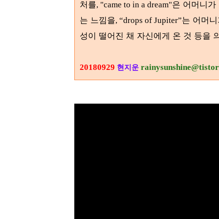
처를
은 어머니가
, "came to in a dream"
는 느낌을
는 어머니
,
“drops of Jupiter”
성이 떨어진 채 자신에게 온 것 등을
20180929
rainysunshine@tisto
현지운