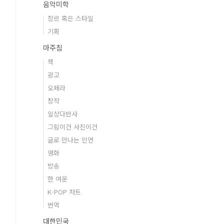
음악미학
장르 혹은 스타일
기획
마주침
책
광고
오페라
창작
일상다반사
그림이건 사진이건
글로 만나는 인연
영화
방송
한 여운
K-POP 차트
번역
대한민국