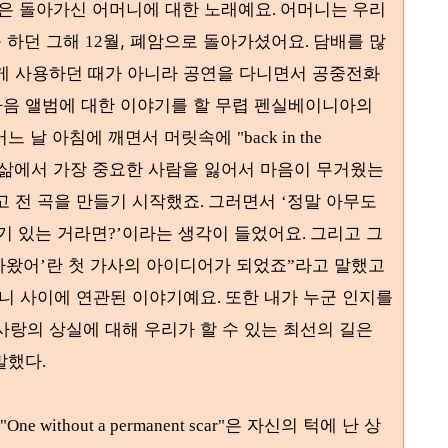
곡은 돌아가신 어머니에 대한 노래예요
우리
. 어머니는
를 하던 그해
월, 폐암으로 돌아가셨어요
담배를 많
12
.
게 사용하던 때가 아니라 공연을 다니면서 공중전화
다음 앨범에 대한 이야기를 할 무렵 펜실베이니아의
어느 날 아침에 깨면서 머릿속에
"back in the
 삶에서 가장 중요한 사람을 잃어서 마음이 무거웠는
고 전 곡을 만들기 시작했죠
그러면서
정말 아무도
.
‘
기 있는 거라면
이라는 생각이 들었어요
그리고 그
?’
.
아왔어
란 첫 가사의 아이디어가 되었죠
라고 말했고
’
”
니 사이에 연관된 이야기예요
또한 내가 누군 인지를
.
사랑의 상실에 대해 우리가 할 수 있는 최선의 길은
말했다
.
은 자신의 턱에 난 상
"One without a permanent scar"