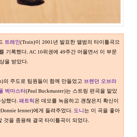
밴드
트레인
이
년 발표한 앨범의 타이틀곡으
(Train)
2001
를 기록했다
위권에
주간 머물면서 이 부문
.
AC
10
49
상을 받았다
.
의 주도로 팀원들이 함께 만들었고
브렌던 오브라
n)
폴 벅마스터
는 스트링 편곡을 맡았
(Paul Buckmaster)
수상했다
패트릭
은 데모를 녹음하고 괜찮은지 확신이
.
에게 들려주었다
도니
는 이 곡을 좋아
(Donnie Ienner)
.
할 것을 종용해 결국 타이틀곡이 되었다
.