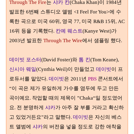
는
샤카 칸
이
년
Through The Fire
(Chaka Khan)
1984
발표한
번째 스튜디오 앨범
에 수
6
<I Feel For You>
록한 곡으로 미국
위
영국
미국
위
60
,
77,
R&B 15
, AC
위 등을 기록했다
칸예 웨스트
가
16
.
(Kanye West)
년 발표한
에서 샘플링 했다
2003
Through The Wire
.
데이빗 포스터
와
톰 킨
(David Foster)
(Tom Keane),
신시아 웨일
이 만들었고
데이빗
이 프
(Cynthia Weil)
로듀서를 맡았다
데이빗
은
년
콘서트에서
.
2011
PBS
이 곡은 제가 유일하게 가수를 염두에 두고 만든
“
곡이예요
작업할 때의 제목이
일 정도였어
.
”Chaka“
요
전 분명하게
샤카
가 아주 잘 부를 거라고 확신하
.
고 있었거든요
라고 말했다
데이빗
은 자신의 베스
”
.
트 앨범에
샤카
의 버전을 넣을 정도로 강한 애착을