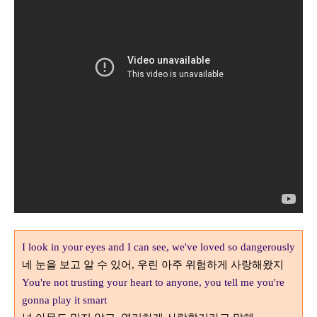
I look in your eyes and I can see, we've loved so dangerously
네 눈을 보고 알 수 있어
우린 아주 위험하게 사랑해왔지
,
You're not trusting your heart to anyone, you tell me you're
gonna play it smart