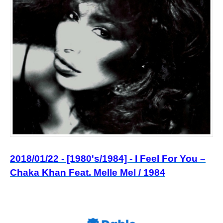
2018/01/22 - [1980's/1984] - I Feel For You –
Chaka Khan Feat. Melle Mel / 1984