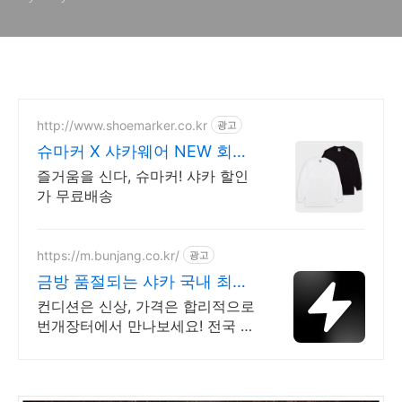
http://www.shoemarker.co.kr
광고
슈마커 X 샤카웨어 NEW 회원
슈머니 5만원
즐거움을 신다, 슈마커! 샤카 할인
가 무료배송
https://m.bunjang.co.kr/
광고
금방 품절되는 샤카 국내 최대
브랜드 중고거래
컨디션은 신상, 가격은 합리적으로
번개장터에서 만나보세요! 전국 각
지에서 올라오는 전국구 최다 상품
매일 10만 개 이상의 신규 상품 업
로드