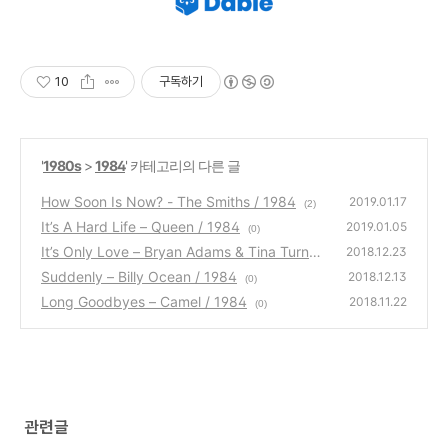
10
구독하기
'
1980s
>
1984
' 카테고리의 다른 글
How Soon Is Now? - The Smiths / 1984
2019.01.17
(2)
It’s A Hard Life – Queen / 1984
2019.01.05
(0)
It’s Only Love – Bryan Adams & Tina Turner
2018.12.23
/ 1984
Suddenly – Billy Ocean / 1984
(1)
2018.12.13
(0)
Long Goodbyes – Camel / 1984
2018.11.22
(0)
관련글