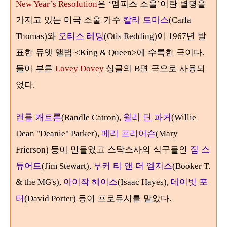
은
멤피스 소울
이란 별명을
New Year’s Resolution
‘
’
가지고 있는 미국 소울 가수
칼라 토마스
(Carla
와
오티스 레딩
이
년 발
Thomas)
(Otis Redding)
1967
표한 듀엣 앨범
에 수록한 곡이다
<King & Queen>
.
둘이 부른
싱글의
면 곡으로 사용되
Lovey Dovey
B
었다
.
랜들 캐트론
윌리 딘 파커
(Randle Catron),
(Willie
메리 프리어슨
Dean "Deanie" Parker),
(Mary
등이 만들었고 스탁스사의 식구들인
짐 스
Frierson)
튜어트
부커 티 앤 더 엠지스
(Jim Stewart),
(Booker T.
아이작 해이스
데이빗 포
& the MG's),
(Isaac Hayes),
터
등이 프로듀서를 맡았다
(David Porter)
.