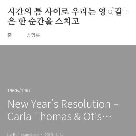
본문 바로가기
시간의 틈 사이로 우리는 영원같
은 한 순간을 스치고
홈
방명록
1960s/1967
New Year’s Resolution –
Carla Thomas & Otis
Redding / 1967
by Rainysunshine
2019. 1. 1.