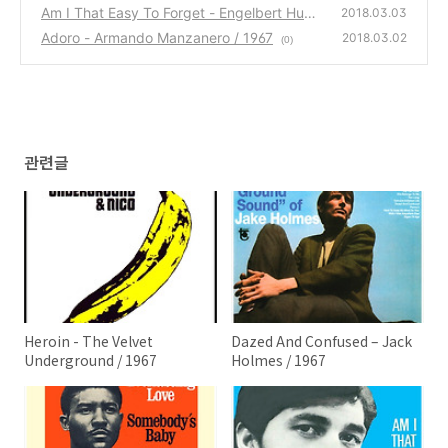
Am I That Easy To Forget - Engelbert Hump
2018.03.03
erdinck / 1967
Adoro - Armando Manzanero / 1967
(0)
2018.03.02
(0)
관련글
Heroin - The Velvet
Dazed And Confused – Jack
Underground / 1967
Holmes / 1967