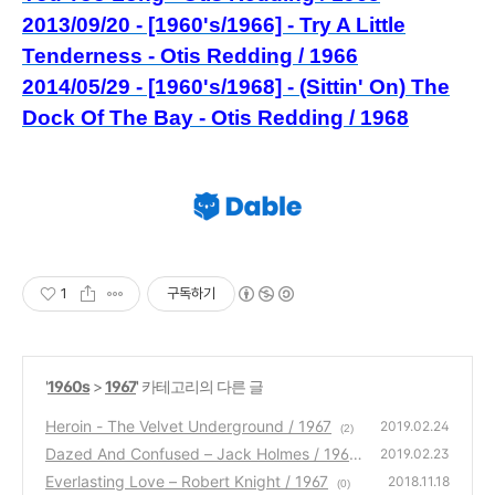
2013/09/20 - [1960's/1966] - Try A Little
Tenderness - Otis Redding / 1966
2014/05/29 - [1960's/1968] - (Sittin' On) The
Dock Of The Bay - Otis Redding / 1968
1
구독하기
'
1960s
>
1967
' 카테고리의 다른 글
Heroin - The Velvet Underground / 1967
2019.02.24
(2)
Dazed And Confused – Jack Holmes / 1967
2019.02.23
Everlasting Love – Robert Knight / 1967
(0)
2018.11.18
(0)