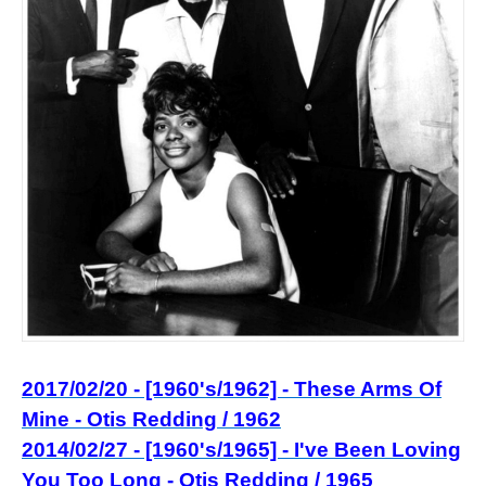
2017/02/20 - [1960's/1962] - These Arms Of
Mine - Otis Redding / 1962
2014/02/27 - [1960's/1965] - I've Been Loving
You Too Long - Otis Redding / 1965