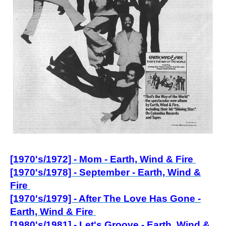
[1970's/1972] - Mom - Earth, Wind & Fire
[1970's/197
8] - September - Earth, Wind &
Fire
[1970's/1979] - After The Love Has Gone -
Earth, Wind & Fire
[1980's/1981] - Let's Groove - Earth, Wind &