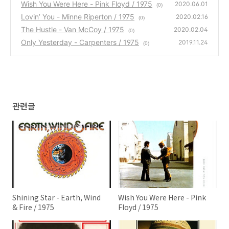
Wish You Were Here - Pink Floyd / 1975
2020.06.01
(0)
Lovin’ You - Minne Riperton / 1975
2020.02.16
(0)
The Hustle - Van McCoy / 1975
2020.02.04
(0)
Only Yesterday - Carpenters / 1975
2019.11.24
(0)
관련글
Shining Star - Earth, Wind
Wish You Were Here - Pink
& Fire / 1975
Floyd / 1975