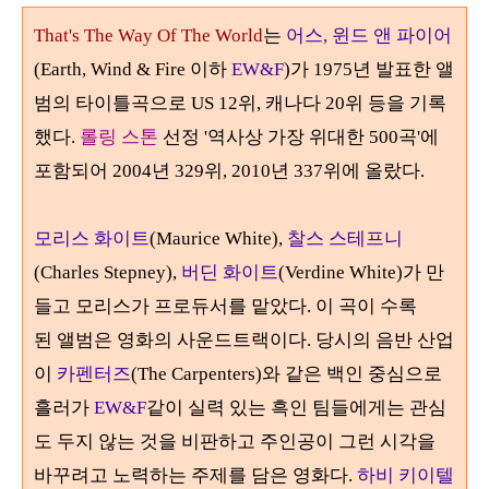
That's The Way Of The World
는
어스
,
윈드 앤 파이어
(Earth, Wind & Fire
이하
EW&F
)
가 1975년 발표한
앨
범의 타이틀곡으로
US
12
위, 캐나다 20위 등을 기록
했다
.
롤링 스톤
선정 '역사상 가장 위대한
500
곡'에
포함되어
2004
년
329
위
, 2010
년
337
위에 올랐다
.
모리스 화이트
(Maurice White),
찰스 스테프니
(Charles Stepney),
버딘 화이트
(Verdine White)
가 만
들고 모리스가 프로듀서를 맡았다. 이 곡이 수록
된
앨범은
영화의 사운드트랙이다
.
당시의 음반 산업
이
카펜터즈
(The Carpenters)
와 같은 백인 중심으로
흘러가
EW&F
같이 실력 있는 흑인 팀들에게는 관심
도 두지 않는 것을 비판하고 주인공이 그런 시각을
바꾸려고 노력하는 주제를 담은 영화다
.
하비 키이텔