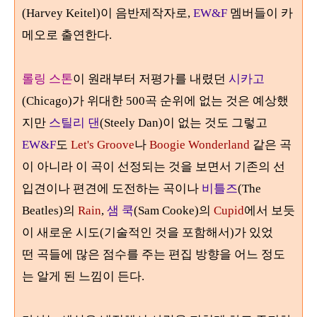
(Harvey Keitel)
이 음반제작자로,
EW&F
멤버들이 카
메오로 출연한다
.
롤링 스톤
이 원래부터 저평가를 내렸던
시카고
(Chicago)
가 위대한 500곡 순위에 없는 것은 예상했
지만
스틸리 댄
(Steely Dan)
이 없는 것도 그렇고
EW&F
도
Let's Groove
나
Boogie Wonderland
같은 곡
이 아니라 이 곡이 선정되는 것을
보면서 기존의 선
입견이나 편견에 도전하는 곡이나
비틀즈
(The
Beatles)
의
Rain
,
샘 쿡
(Sam Cooke)
의
Cupid
에서 보듯
이 새로운 시도
(
기술적인 것을 포함해서
)가 있었
떤
곡들에 많은 점수를 주는 편집 방향을 어느 정도
는 알게 된 느낌이 든다.