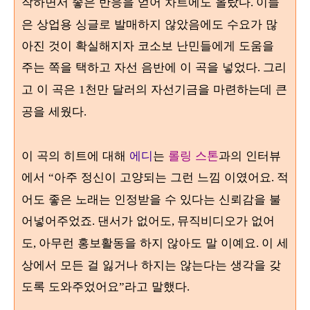
작하면서 좋은 반응을 얻어 차트에도 올랐다
이들
.
은 상업용 싱글로 발매하지 않았음에도 수요가 많
아진 것이 확실해지자 코소보 난민들에게 도움을
주는 쪽을 택하고 자선 음반에 이 곡을 넣었다
그리
.
고 이 곡은
천만 달러의 자선기금을 마련하는데 큰
1
공을 세웠다
.
이 곡의 히트에 대해
에디
는
롤링 스톤
과의 인터뷰
에서
아주 정신이 고양되는 그런 느낌 이였어요
적
“
.
어도 좋은 노래는 인정받을 수 있다는 신뢰감을 불
어넣어주었죠
댄서가 없어도
뮤직비디오가 없어
.
,
도
아무런 홍보활동을 하지 않아도 말 이예요
이 세
,
.
상에서 모든 걸 잃거나 하지는 않는다는 생각을 갖
도록 도와주었어요
라고 말했다
”
.