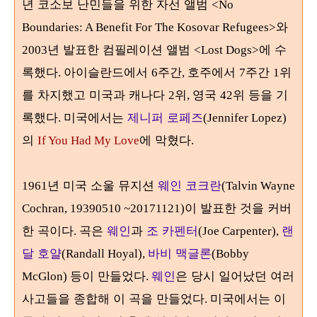
년 코소보 난민들을 위한 자선 앨범
<No
와
Boundaries: A Benefit For The Kosovar Refugees>
년 발표한 컴필레이션 앨범
에 수
2003
<Lost Dogs>
록했다
아이슬란드에서
주간
호주에서
주간
위
.
6
,
7
1
를 차지했고 미국과 캐나다
위
영국
위 등을 기
2
,
42
록했다
미국에서는
제니퍼 로페즈
.
(Jennifer Lopez)
의
에 막혔다
If You Had My Love
.
년 미국 소울 뮤지션
웨인 코크란
1961
(Talvin Wayne
이 발표한 것을 커버
Cochran, 19390510 ~20171121)
한 곡이다
곡은
웨인
과
조 카펜터
랜
.
(Joe Carpenter),
달 호얄
바비 맥글
론
(Randall Hoyal),
(Bobby
등이 만들었다
웨인
은 당시 일어났던 여러
McGlon)
.
사고들을 종합해 이 곡을 만들었다
미국에서는 이
.