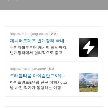
https://m.bunjang.co.kr/
광고
제니퍼로페즈 번개장터 국내
최대 브랜드 중고거래
무이자할부부터 캐시백 혜택까지,
번개장터에서 합리적으로 중고거
래 하세요 전국 각지에서 올라오는
전국구 최다 상품 매일 10만 개 이
상의 신규 상품 업로드
https://traveltium.com/
광고
트래블티움 아이슬란드&유럽
전문 여행사
아이슬란드&유럽 전문 여행사, 스
냅 사진 작가가 동행하는 여행