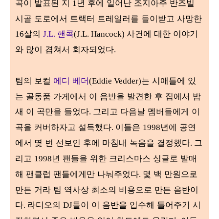
곡이 발표된 지
년 후에 일어난 조지아주 반즈빌
1
시골 도로에서 트랙터 트레일러를 들이받고 사망한
살의
핸콕
사건에 대한 이야기
16
J.L.
(J.L. Hancock)
와 많이 겹쳐서 회자되었다
.
팀의 보컬
에디 베더
는 시애틀에 있
(Eddie Vedder)
는 골동품 가게에서 이 음반을 발견한 후 집에서 밤
새 이 곡만을 들었다
그리고 다음날 멤버들에게 이
.
곡을 커버하자고 설득했다
이들은
년에 공연
.
1998
에서 몇 번 선보인 후에 마침내 녹음을 결정했다
그
.
리고
년 팬들을 위한 크리스마스 싱글로 발매
1998
해 팬클럽 팬들에게만 나눠주었다
몇 백 만원으로
.
만든 거라 팀 역사상 최소의 비용으로 만든 음반이
다
라디오의
들이 이 음반을 입수해 틀어주기 시
.
DJ