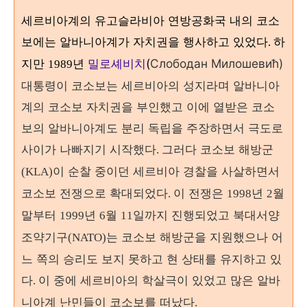
세르비아계의 유고슬라비아 연방공화국 내의 코소
보에는 알바니아계가 자치권을 행사하고 있었다
하
.
지만
년
밀로셰비치
(
Слободан Милошевић)
1989
대
통령이 코소보는 세르비아의 성지라며 알바니아
계의 코소보 자치권을 부인했고 이에 열받은 코소
보의 알바니아계도 분리 독립을 주장하면서 극도로
사이가 나빠지기 시작했다
그러다 코소보 해방군
.
이 순찰 중이던 세르비아 경찰을 사살하면서
(KLA)
코소보 전쟁으로 확대되었다
이 전쟁은
년
월
.
1998
2
말부터
년
월
일까지 진행되었고 북대서양
1999
6
11
조약기구
는 코소보 해방군을 지원했으나 어
(NATO)
느 쪽의 승리도 보지 못하고 현 상태를 유지하고 있
다
이 중에 세르비아의 학살극이 있었고 많은 알바
.
니아계 난민들이 코소보를 떠났다
.