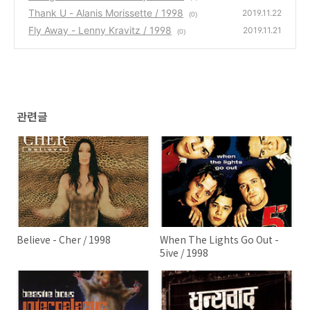
Thank U - Alanis Morissette / 1998
2019.11.22
(0)
Fly Away - Lenny Kravitz / 1998
2019.11.21
(0)
관련글
Believe - Cher / 1998
When The Lights Go Out -
5ive / 1998