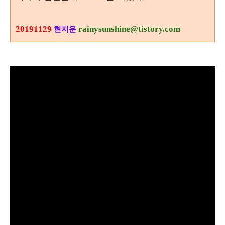
20191129
rainysunshine@tistory.com
현지운