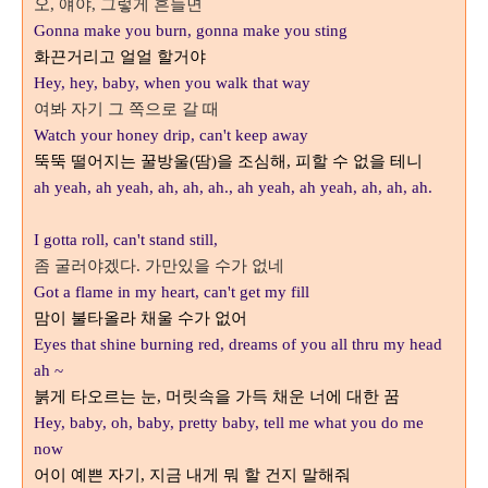
오
얘야
그렇게 흔들면
,
,
Gonna make you burn, gonna make you sting
화끈거리고 얼얼 할거야
Hey, hey, baby, when you walk that way
여봐 자기 그 쪽으로 갈 때
Watch your honey drip, can't keep away
뚝뚝 떨어지는 꿀방울
땀
을 조심해
피할 수 없을 테니
(
)
,
ah yeah, ah yeah, ah, ah, ah., ah yeah, ah yeah, ah, ah, ah.
I gotta roll, can't stand still,
좀 굴러야겠다
가만있을 수가 없네
.
Got a flame in my heart, can't get my fill
맘이 불타올라 채울 수가 없어
Eyes that shine burning red, dreams of you all thru my head
ah ~
붉게 타오르는 눈
머릿속을 가득 채운 너에 대한 꿈
,
Hey, baby, oh, baby, pretty baby, tell me what you do me
now
어이 예쁜 자기
지금 내게 뭐 할 건지 말해줘
,