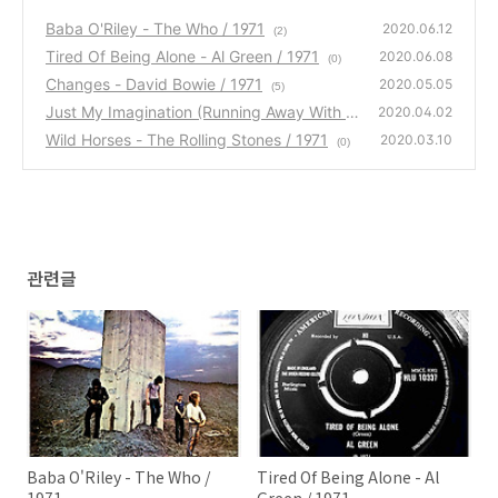
Baba O'Riley - The Who / 1971
2020.06.12
(2)
Tired Of Being Alone - Al Green / 1971
2020.06.08
(0)
Changes - David Bowie / 1971
2020.05.05
(5)
Just My Imagination (Running Away With M
2020.04.02
e) - The Temptations / 1971
Wild Horses - The Rolling Stones / 1971
(0)
2020.03.10
(0)
관련글
Baba O'Riley - The Who /
Tired Of Being Alone - Al
1971
Green / 1971