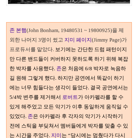
존 본햄
(John Bonham, 19480531 ~ 19800925)
을 제
외한 나머지
3
명이 썼고
지미 페이지
(Jimmy Page)
가
프로듀서를 맡았다
.
보기에는 간단한 드럼 패턴이지
만 다른 밴드들이 커버하지 못하도록 하기 위해 복잡
한 박자를 사용했다
.
존
은 처음에
6/8
박자로 녹음하
길 원해 그렇게 했다. 하지만 공연에서 똑같이 하기
에는 너무 힘들다는 생각이 들었다
.
결국 공연에서는
5/4
박 변주를 제거해서
로버트
가 아카펠라를 할 수
있게 해주었고 모든 악기가 이후 동일하게 움직일 수
있었다
.
존
은 아카펠라 후 각자의 악기가 시작하기
전에 스틱을 부딪쳐서 멤버들에게 박자를 맞출 수 있
는 시간을 주었다
.
지미
는
“
당시에는 멈췄다가 다시