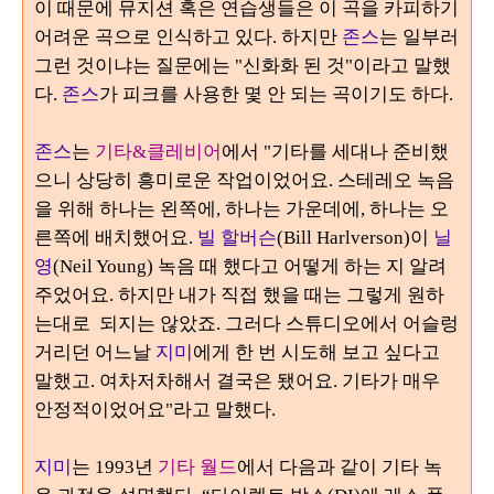
이 때문에 뮤지션 혹은 연습생들은 이 곡을 카피하기
어려운 곡으로 인식하고 있다. 하지만
존스
는 일부러
그런 것이냐는 질문에는 "신화화 된 것"이라고 말했
다.
존스
가 피크를 사용한 몇 안 되는 곡이기도 하다.
존스
는
기타&클레비어
에서 "기타를 세대나 준비했
으니 상당히 흥미로운 작업이었어요. 스테레오 녹음
을 위해 하나는 왼쪽에, 하나는 가운데에, 하나는 오
른쪽에 배치했어요.
빌 할버슨
(Bill Harlverson)이
닐
영
(Neil Young) 녹음 때 했다고 어떻게 하는 지 알려
주었어요. 하지만 내가 직접 했을 때는 그렇게 원하
는대로 되지는 않았죠. 그러다 스튜디오에서 어슬렁
거리던 어느날
지미
에게 한 번 시도해 보고 싶다고
말했고. 여차저차해서 결국은 됐어요. 기타가 매우
안정적이었어요"라고 말했다.
지미
는
1993
년
기타 월드
에서
다음과 같이 기타 녹