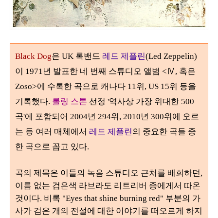
Black Dog
은 UK 록밴드
레드 제플린
(Led Zeppelin)
이
1971
년 발표한 네 번째 스튜디오 앨범
<
Ⅳ, 혹은
Zoso
>
에 수록한 곡으로 캐나다 11위, US
15
위 등을
기록했다.
롤링 스톤
선정 '역사상 가장 위대한
500
곡'에 포함되어
2004
년
294
위
, 2010
년
300
위에 오르
는 등 여러 매체에서
레드 제플린
의 중요한 곡들 중
한 곡으로 꼽고 있다
.
곡의 제목은 이들의 녹음 스튜디오 근처를 배회하던
,
이름 없는 검은색 라브라도 리트리버 종에게서 따온
것이다
.
비록
"Eyes that shine burning red"
부분의 가
사가 검은 개의 전설에 대한 이야기를 떠오르게 하지