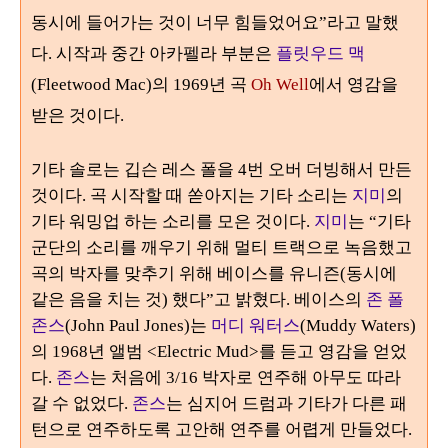
동시에 들어가는 것이 너무 힘들었어요
”라
고 말했
다
. 시작과 중간 아카펠라 부분은
플릿우드 맥
(Fleetwood Mac)
의
1969
년 곡
Oh Well
에서 영감을
받은 것이다
.
기타 솔로는 깁슨 레스 폴을
4
번 오버 더빙해서 만든
것이다
.
곡 시작할 때 쏟아지는 기타 소리는
지미
의
기타 워밍업 하는 소리를 모은 것이다
.
지미
는
“
기타
군단의 소리를 깨우기 위해 멀티 트랙으로 녹음했고
곡의 박자를 맞추기 위해 베이스를 유니즌
(
동시에
같은 음을 치는 것
)
했다
”
고 밝혔다
. 베이스의
존 폴
존스
(John Paul Jones)는
머디 워터스
(Muddy Waters)
의 1968년 앨범 <Electric Mud>를 듣고 영감을 얻었
다.
존스
는 처음에 3/16 박자로 연주해 아무도 따라
갈 수 없었다.
존스
는 심지어 드럼과 기타가 다른 패
턴으로 연주하도록 고안해 연주를 어렵게 만들었다.