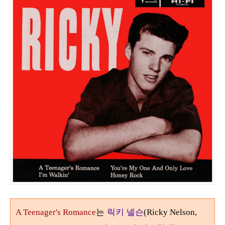
는
릭키 넬슨
A Teenager's Romance
(Ricky Nelson,