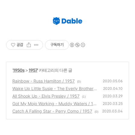
공감
구독하기
'
1950s
>
1957
' 카테고리의 다른 글
Rainbow - Russ Hamilton / 1957
2020.05.06
(0)
Wake Up Little Susie - The Everly Brothers /
2020.04.10
1957
All Shook Up - Elvis Presley / 1957
(0)
2020.03.29
(1)
Got My Mojo Working - Muddy Waters / 195
2020.03.25
7
Catch A Falling Star - Perry Como / 1957
(0)
2020.03.04
(0)