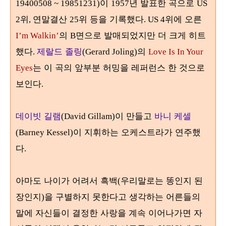
이
년 발표한 곡으로
19400508 ~ 19851231)
1957
US
위
연말결산
위 등을 기록했다
위에 오른
2
,
25
. US 4
의
면으로 발매되었지만 더 크게 히트
I’m Walkin’
B
했다
제랄드 졸링
의
.
(Gerard Joling)
Love Is In Your
는 이 곡의 앞부분 허밍을 레퍼런스 한 것으로
Eyes
보인다
.
데이빗 길램
이 만들고
바니 케셀
(David Gillam)
이 지휘하는 오케스트라가 연주했
(Barney Kessel)
다
.
아마도 나이가 어려서 흑백
우리말로는 똥인지 된
(
장인지
을 구별하지 못한다고 생각하는 어른들의
)
말에 자신들이 결정한 사랑을 계속 이어나가면 자