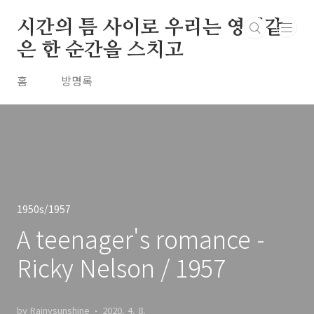
본문 바로가기
시간의 틈 사이로 우리는 영원같
은 한 순간을 스치고
홈
방명록
1950s/1957
A teenager's romance -
Ricky Nelson / 1957
by Rainysunshine
2020. 4. 8.