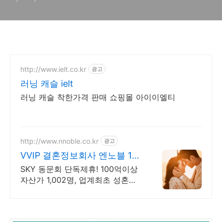
http://www.ielt.co.kr
광고
러닝 캐슬 ielt
러닝 캐슬 착한가격 판매 쇼핑몰 아이이엘티
http://www.nnoble.co.kr
광고
VVIP 결혼정보회사 엔노블 1%
를 위한 상류층 결정사
SKY 동문회 단독제휴! 100억이상
자산가 1,002명, 업계최초 성혼주
의 시행 변호사검증 회원수 공개,
전문직/엘리트/노블레스 전문, 여
성가족부장관대상 2회수상